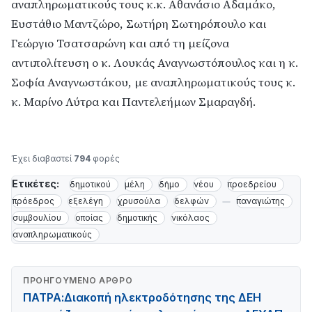
αναπληρωματικούς τους κ.κ. Αθανάσιο Αδαμάκο,
Ευστάθιο Μαντζώρο, Σωτήρη Σωτηρόπουλο και
Γεώργιο Τσατσαρώνη και από τη μείζονα
αντιπολίτευση ο κ. Λουκάς Αναγνωστόπουλος και η κ.
Σοφία Αναγνωστάκου, με αναπληρωματικούς τους κ.
κ. Μαρίνο Λύτρα και Παντελεήμων Σμαραγδή.
Έχει διαβαστεί
794
φορές
Ετικέτες:
δημοτικού
μέλη
δήμο
νέου
προεδρείου
πρόεδρος
εξελέγη
χρυσούλα
δελφών
παναγιώτης
συμβουλίου
οποίας
δημοτικής
νικόλαος
αναπληρωματικούς
ΠΡΟΗΓΟΎΜΕΝΟ ΆΡΘΡΟ
ΠΑΤΡΑ:Διακοπή ηλεκτροδότησης της ΔΕΗ