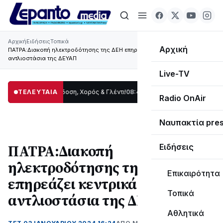
Αρχική
Ειδήσεις
Τοπικά
Αρχική
ΠΑΤΡΑ:Διακοπή ηλεκτροδότησης της ΔΕΗ επηρεάζει κεντρικά
αντλιοστάσια της ΔΕΥΑΠ
Live-TV
ωρίδας: Παράδοση, Χορός & Γλέντι!
ΤΕΛΕΥΤΑΙΑ
08:41
ΤΟ ΠΑΡΤΥ ΣΥΝΕΧΙΖΕΤΑΙ…
19:47
Σ
Radio OnAir
Ναυπακτία pre
ΠΑΤΡΑ:Διακοπή
Ειδήσεις
ηλεκτροδότησης της ΔΕΗ
Επικαιρότητα
επηρεάζει κεντρικά
Τοπικά
αντλιοστάσια της ΔΕΥΑΠ
Αθλητικά