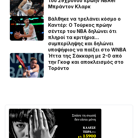
του 29χρονου πρώην NBAer
Μπράντον Κλαρκ
Βάλθηκε να τρελάνει κόσμο ο
Καντέρ: Ο Τούρκος πρώην
σέντερ του NBA δηλώνει ότι
πληροί τα κριτήρια…
συμπερίληψης και δηλώνει
υποψήφιος να παίξει στο WNBA
Ήττα της Σάκκαρη με 2-0 από
την Γκοφ και αποκλεισμός στο
Τορόντο