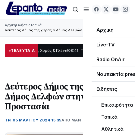
Αρχική
Ειδήσεις
Τοπικά
Αρχική
Δεύτερος Δήμος της χώρας ο Δήμος Δελφών στην Πολιτική Προστασία
Live-TV
: Παράδοση, Χορός & Γλέντι!
ΤΕΛΕΥΤΑΙΑ
08:41
ΤΟ ΠΑΡΤΥ ΣΥΝΕΧΙΖΕΤΑΙ…
19:47
Στο σκ
Radio OnAir
Ναυπακτία pre
Δεύτερος Δήμος της χώρας ο
Ειδήσεις
Δήμος Δελφών στην Πολιτική
Προστασία
Επικαιρότητα
Τοπικά
ΤΡΊ 05 ΜΑΡΤΊΟΥ 2024 15:35
ΑΠΌ ΜΑΝΤΩ ΚΑΠΕΝΤΖΩΝΗ
Αθλητικά