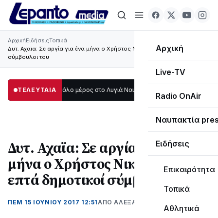
Αρχική
Ειδήσεις
Τοπικά
Αρχική
Δυτ. Αχαϊα: Σε αργία για ένα μήνα ο Χρήστος Νικολάου και επτά δημοτικοί
σύμβουλοι του
Live-TV
ο σκοτάδι μεγάλο μέρος στο Λυγιά Ναυπάκτου
ΤΕΛΕΥΤΑΙΑ
12:08
Σε τροχιά υλοποίησης 
Radio OnAir
Ναυπακτία pre
Δυτ. Αχαϊα: Σε αργία για ένα
Ειδήσεις
μήνα ο Χρήστος Νικολάου και
Επικαιρότητα
επτά δημοτικοί σύμβουλοι του
Τοπικά
ΠΕΜ 15 ΙΟΥΝΊΟΥ 2017 12:51
ΑΠΌ ΑΛΈΞΑΝΔΡΟΣ ΚΟΓΚΌΛΗΣ
Αθλητικά