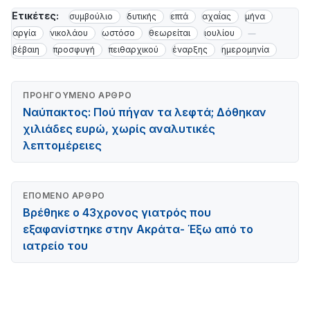
Ετικέτες:
συμβούλιο
δυτικής
επτά
αχαΐας
μήνα
αργία
νικολάου
ωστόσο
θεωρείται
ιουλίου
βέβαιη
προσφυγή
πειθαρχικού
έναρξης
ημερομηνία
ΠΡΟΗΓΟΎΜΕΝΟ ΆΡΘΡΟ
Ναύπακτος: Πού πήγαν τα λεφτά; Δόθηκαν
χιλιάδες ευρώ, χωρίς αναλυτικές
λεπτομέρειες
ΕΠΌΜΕΝΟ ΆΡΘΡΟ
Βρέθηκε ο 43χρονος γιατρός που
εξαφανίστηκε στην Ακράτα- Έξω από το
ιατρείο του