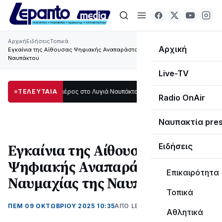
Αρχική
Ειδήσεις
Τοπικά
Αρχική
Εγκαίνια της Αίθουσας Ψηφιακής Αναπαράστασης της Ναυμαχίας της
Ναυπάκτου
Live-TV
μεγάλο μέρος στο Λυγιά Ναυπάκτου
ΤΕΛΕΥΤΑΙΑ
12:08
Σε τροχιά υλοποίησης η Παράκαμ
Radio OnAir
Ναυπακτία pre
Εγκαίνια της Αίθουσας
Ειδήσεις
Ψηφιακής Αναπαράστασης της
Επικαιρότητα
Ναυμαχίας της Ναυπάκτου
Τοπικά
ΠΕΜ 09 ΟΚΤΩΒΡΊΟΥ 2025 10:35
ΑΠΌ LEPANTO RTV
Αθλητικά