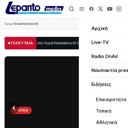
Αρχική
Ετικέτες
τελετή
Αρχική
Live-TV
εγάλο μέρος στο Λυγιά Ναυπάκτου
ΤΕΛΕΥΤΑΙΑ
12:08
Σε τροχιά υλοποίησης η Παράκαμψ
Radio OnAir
Ναυπακτία pre
Ειδήσεις
Επικαιρότητα
‹
›
Τοπικά
ΤΟΠΙΚΆ
Στο
Αθλητικά
σκοτάδι