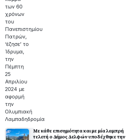
των 60
χρόνων
του
Πανεπιστημίου
Πατρών,
‘έζησε’ το
Ίδρυμα,
την
Πέμπτη
25
Απριλίου
2024 με
αφορμή
την
Ολυμπιακή
Λαμπαδηδρομία
Με κάθε επισημότητα και με μία λαμπρή
τελετή ο Δήμος Δελφών υποδέχθηκε την