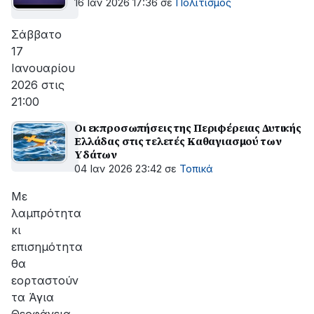
16 Ιαν 2026 17:36
σε
Πολιτισμός
Σάββατο
17
Ιανουαρίου
2026 στις
21:00
Οι εκπροσωπήσεις της Περιφέρειας Δυτικής
Ελλάδας στις τελετές Καθαγιασμού των
Yδάτων
04 Ιαν 2026 23:42
σε
Τοπικά
Με
λαμπρότητα
κι
επισημότητα
θα
εορταστούν
τα Άγια