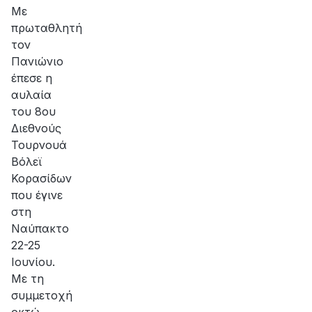
αποκατάσταση
Με
της
πρωταθλητή
βλάβης
τον
Πανιώνιο
έπεσε η
αυλαία
του 8ου
Διεθνούς
Τουρνουά
Βόλεϊ
Κορασίδων
που έγινε
στη
Ναύπακτο
22-25
Ιουνίου.
Με τη
συμμετοχή