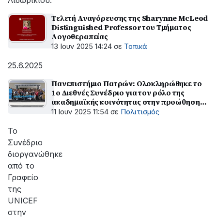
Λιδωρικίου.
Τελετή Αναγόρευσης της Sharynne McLeod
Distinguished Professor του Τμήματος
Λογοθεραπείας
13 Ιουν 2025 14:24
σε
Τοπικά
25.6.2025
Πανεπιστήμιο Πατρών: Ολοκληρώθηκε το
1ο Διεθνές Συνέδριο για τον ρόλο της
ακαδημαϊκής κοινότητας στην προώθηση
των δικαιωμάτων του παιδιού
11 Ιουν 2025 11:54
σε
Πολιτισμός
Το
Συνέδριο
διοργανώθηκε
από το
Γραφείο
της
UNICEF
στην