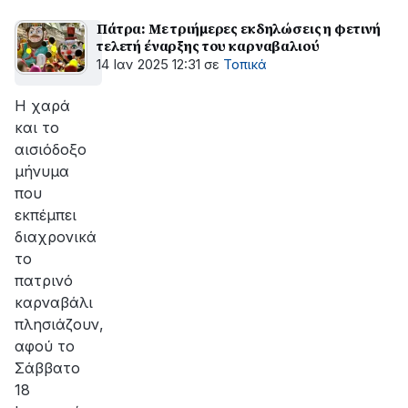
Πάτρα: Με τριήμερες εκδηλώσεις η φετινή
τελετή έναρξης του καρναβαλιού
14 Ιαν 2025 12:31
σε
Τοπικά
Η χαρά
και το
αισιόδοξο
μήνυμα
που
εκπέμπει
διαχρονικά
το
πατρινό
καρναβάλι
πλησιάζουν,
αφού το
Σάββατο
18