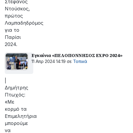
Στέφανος
Ντούσκος,
πρώτος
Λαμπαδηδρόμος
για το
Παρίσι
2024.
Εγκαίνια «ΠΕΛΟΠΟΝΝΗΣΟΣ EXPO 2024»
11 Απρ 2024 14:19
σε
Τοπικά
|
Δημήτρης
Πτωχός:
«Με
κορμό τα
Επιμελητήρια
μπορούμε
να