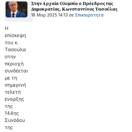
Στην Αρχαία Ολυμπία ο Πρόεδρος της
Δημοκρατίας, Κωνσταντίνος Τασούλας
18 Μαρ 2025 14:13
σε
Επικαιρότητα
Η
επίσκεψη
του κ.
Τασούλα
στην
περιοχή
συνδέεται
με τη
σημερινή
τελετή
έναρξης
της
144ης
Συνόδου
της