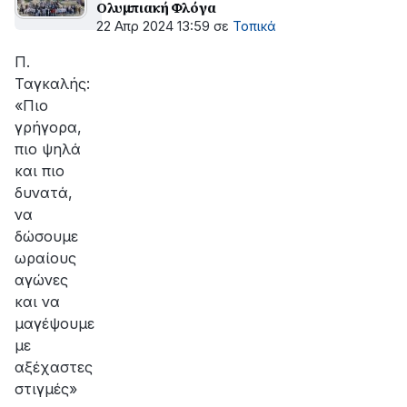
Ολυμπιακή Φλόγα
22 Απρ 2024 13:59
σε
Τοπικά
Π.
Ταγκαλής:
«Πιο
γρήγορα,
πιο ψηλά
και πιο
δυνατά,
να
δώσουμε
ωραίους
αγώνες
και να
μαγέψουμε
με
αξέχαστες
στιγμές»