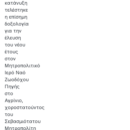
κατάνυξη
τελέστηκε
η επίσημη
δοξολογία
για την
έλευση
του νέου
έτους
στον
Μητροπολιτικό
Ιερό Ναό
Ζωοδόχου
Πηγής
στο
Αγρίνιο,
χοροστατούντος
του
Σεβασμιότατου
Μητροπολίτη