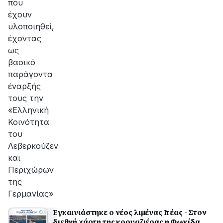
που
έχουν
υλοποιηθεί,
έχοντας
ως
βασικό
παράγοντα
έναρξής
τους την
«Ελληνική
Κοινότητα
του
Λεβερκούζεν
και
Περιχώρων
της
Γερμανίας»
Εγκαινιάστηκε ο νέος λιμένας Ιτέας - Στον
διεθνή χάρτη της κρουαζιέρας η Φωκίδα