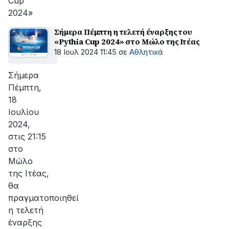
Cup
2024»
Σήμερα Πέμπτη η τελετή έναρξης του
«Pythia Cup 2024» στο Μώλο της Ιτέας
18 Ιουλ 2024 11:45
σε
Αθλητικά
Σήμερα
Πέμπτη,
18
Ιουλίου
2024,
στις 21:15
στο
Μώλο
της Ιτέας,
θα
πραγματοποιηθεί
η τελετή
έναρξης