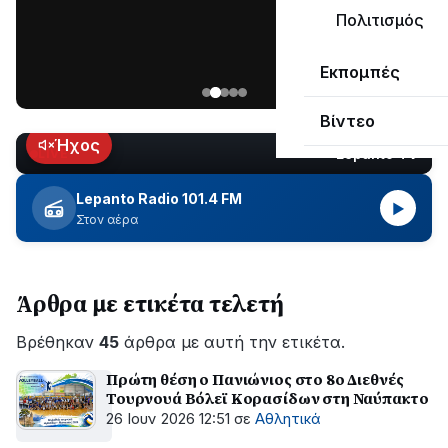
μεγάλο
Πολιτισμός
μέρος
Χωρίς
στο
Εκπομπές
ηλεκτροδότηση
Λυγιά
οι
Ναυπάκτου
Βίντεο
περιοχές
εδώ
Ήχος
Lepanto TV
LIVE
και
περίπου
Lepanto Radio 101.4 FM
▶
δύο
Στον αέρα
ώρες
–
Σε
Άρθρα με ετικέτα τελετή
εξέλιξη
οι
Βρέθηκαν
εργασίες
45
άρθρα με αυτή την ετικέτα.
του
Πρώτη θέση ο Πανιώνιος στο 8ο Διεθνές
ΔΕΔΔΗΕ
Τουρνουά Βόλεϊ Κορασίδων στη Ναύπακτο
για
26 Ιουν 2026 12:51
σε
Αθλητικά
την