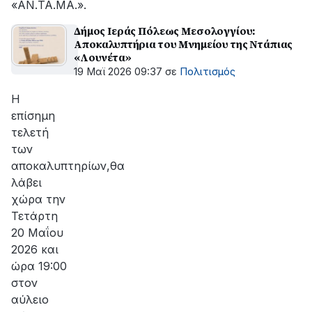
«ΑΝ.ΤΑ.ΜΑ.».
Δήμος Ιεράς Πόλεως Μεσολογγίου:
Αποκαλυπτήρια του Μνημείου της Ντάπιας
«Λουνέτα»
19 Μαϊ 2026 09:37
σε
Πολιτισμός
Η
επίσημη
τελετή
των
αποκαλυπτηρίων,θα
λάβει
χώρα την
Τετάρτη
20 Μαΐου
2026 και
ώρα 19:00
στον
αύλειο