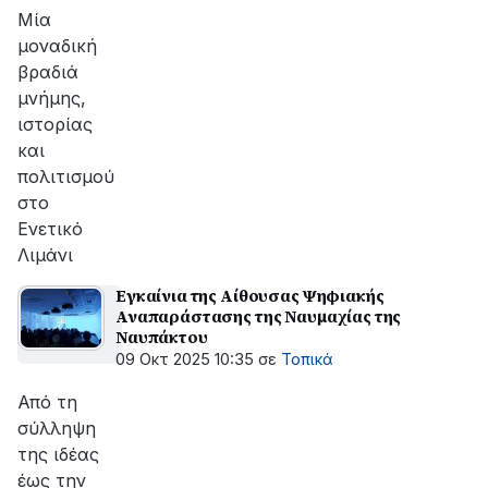
Μία
μοναδική
βραδιά
μνήμης,
ιστορίας
και
πολιτισμού
στο
Ενετικό
Λιμάνι
Εγκαίνια της Αίθουσας Ψηφιακής
Αναπαράστασης της Ναυμαχίας της
Ναυπάκτου
09 Οκτ 2025 10:35
σε
Τοπικά
Από τη
σύλληψη
της ιδέας
έως την