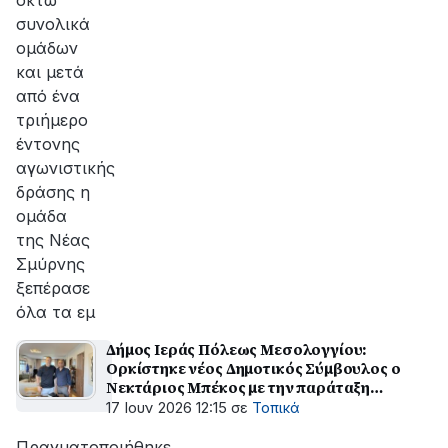
οκτώ
συνολικά
ομάδων
και μετά
από ένα
τριήμερο
έντονης
αγωνιστικής
δράσης η
ομάδα
της Νέας
Σμύρνης
ξεπέρασε
όλα τα εμ
Δήμος Ιεράς Πόλεως Μεσολογγίου:
Ορκίστηκε νέος Δημοτικός Σύμβουλος ο
Νεκτάριος Μπέκος με την παράταξη
«ΑΝ.ΤΑ.ΜΑ.»
17 Ιουν 2026 12:15
σε
Τοπικά
Πραγματοποιήθηκε