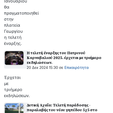
Ιανουαρίου
θα
πραγματοποιηθεί
στην
πλατεία
Γεωργίου
η τελετή
έναρξης.
Η τελετή έναρξης του Πατρινού
Καρναβαλιού 2025. έρχεται με τριήμερο
εκδηλώσεων.
20 Δεκ 2024 15:30
σε
Επικαιρότητα
Έρχεται
με
τριήμερο
εκδηλώσεων.
Δυτική Αχαΐα: Τελετή παράδοσης -
παραλαβής του νέου γηπέδου 5χ5 στο