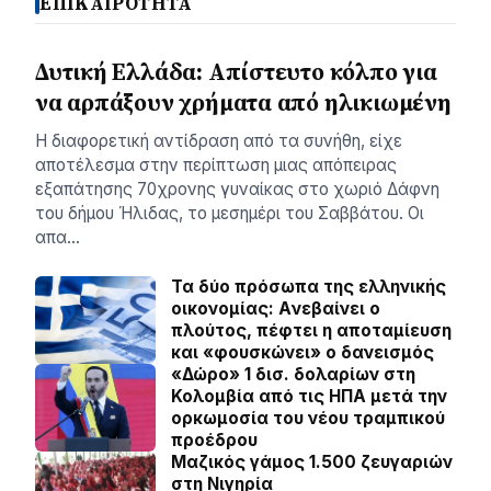
ΕΠΙΚΑΙΡΟΤΗΤΑ
Δυτική Ελλάδα: Απίστευτο κόλπο για
να αρπάξουν χρήματα από ηλικιωμένη
Η διαφορετική αντίδραση από τα συνήθη, είχε
αποτέλεσμα στην περίπτωση μιας απόπειρας
εξαπάτησης 70χρονης γυναίκας στο χωριό Δάφνη
του δήμου Ήλιδας, το μεσημέρι του Σαββάτου. Οι
απα…
Τα δύο πρόσωπα της ελληνικής
οικονομίας: Aνεβαίνει ο
πλούτος, πέφτει η αποταμίευση
και «φουσκώνει» ο δανεισμός
«Δώρο» 1 δισ. δολαρίων στη
Κολομβία από τις ΗΠΑ μετά την
ορκωμοσία του νέου τραμπικού
προέδρου
Μαζικός γάμος 1.500 ζευγαριών
στη Νιγηρία