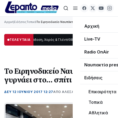
Αρχική
Ειδήσεις
Τοπικά
Το Ειρηνοδικείο Ναυπάκτου γυρνάει στο… σπίτι του
Αρχική
Live-TV
Δωρίδας: Παράδοση, Χορός & Γλέντι!
ΤΕΛΕΥΤΑΙΑ
08:41
ΤΟ ΠΑΡΤΥ ΣΥΝΕΧΙΖΕΤΑΙ…
19:47
Radio OnAir
Ναυπακτία pre
Το Ειρηνοδικείο Ναυπάκτου
γυρνάει στο… σπίτι του
Ειδήσεις
Επικαιρότητα
ΔΕΥ 12 ΙΟΥΝΊΟΥ 2017 12:27
ΑΠΌ ΑΛΈΞΑΝΔΡΟΣ ΚΟΓΚΌΛΗΣ
Τοπικά
Αθλητικά