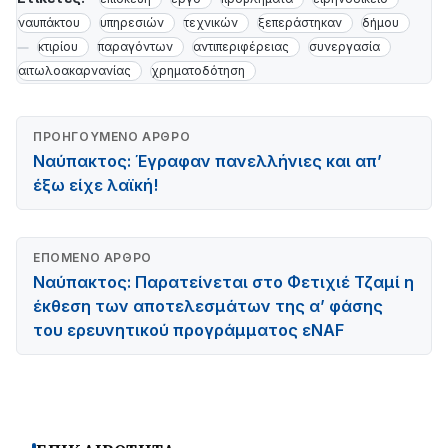
ναυπάκτου
υπηρεσιών
τεχνικών
ξεπεράστηκαν
δήμου
κτιρίου
παραγόντων
αντιπεριφέρειας
συνεργασία
αιτωλοακαρνανίας
χρηματοδότηση
ΠΡΟΗΓΟΎΜΕΝΟ ΆΡΘΡΟ
Ναύπακτος: Έγραφαν πανελλήνιες και απ’
έξω είχε λαϊκή!
ΕΠΌΜΕΝΟ ΆΡΘΡΟ
Ναύπακτος: Παρατείνεται στο Φετιχιέ Τζαμί η
έκθεση των αποτελεσμάτων της α’ φάσης
του ερευνητικού προγράμματος εNAF