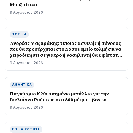
Μποζαϊτικα
9 Αυγούστου 2026
ΤΟΠΙΚΆ
Ανδρέας Μαζαράκης: Όποιος ασθενής ή σύνοδος
που θα προσέρχεται στο Νοσοκομείο τολμήσει να
χειροδικήσει σε γιατρό ή νοσηλευτή θα υφίσταται
άμεσα τις συνέπειες που προβλέπονται από το
9 Αυγούστου 2026
νόμο
ΑΘΛΗΤΙΚΆ
Παγκόσμιο Κ20: Ασημένιο μετάλλιο για την
Ιουλιάννα Ρούσσου στα 800 μέτρα – βιντεο
9 Αυγούστου 2026
ΕΠΙΚΑΙΡΌΤΗΤΑ