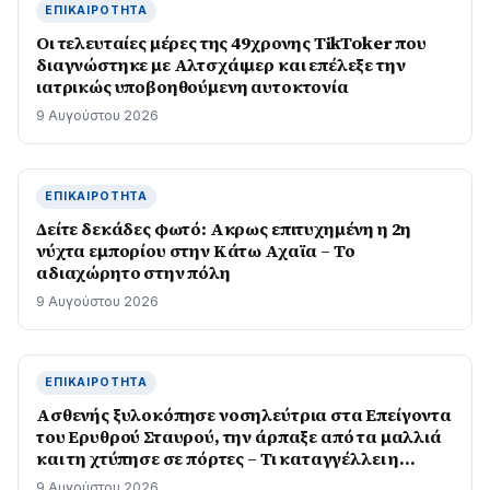
ΕΠΙΚΑΙΡΌΤΗΤΑ
Οι τελευταίες μέρες της 49χρονης TikToker που
διαγνώστηκε με Αλτσχάιμερ και επέλεξε την
ιατρικώς υποβοηθούμενη αυτοκτονία
9 Αυγούστου 2026
ΕΠΙΚΑΙΡΌΤΗΤΑ
Δείτε δεκάδες φωτό: Ακρως επιτυχημένη η 2η
νύχτα εμπορίου στην Κάτω Αχαϊα – Το
αδιαχώρητο στην πόλη
9 Αυγούστου 2026
ΕΠΙΚΑΙΡΌΤΗΤΑ
Ασθενής ξυλοκόπησε νοσηλεύτρια στα Επείγοντα
του Ερυθρού Σταυρού, την άρπαξε από τα μαλλιά
και τη χτύπησε σε πόρτες – Τι καταγγέλλει η
ΠΟΕΔΗΝ
9 Αυγούστου 2026