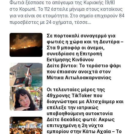
Φωτιά ξέσπασε το απόγευμα της Κυριακής (9/8)
στο Κορωπί. Το 112 έστειλε μήνυμα στους κατοίκους
για να είναι σε ετοιμότητα. Στο σημείο επιχειρούν 84
πυροσβέστες με 24 οχήματα, τέσσε…
Σε πορτοκαλί συναγερμό για
φωτιές η χώρα και τη Δευτέρα –
Στα 9 μποφόρ οι άνεμοι,
συνεδρίασε η Επιτροπή
Εκτίμησης Κινδύνου
Δείτε βίντεο: Το τεράστιο ψάρι
που έπιασαν ανοιχτά στον
Μύτικα Αιτωλοακαρνανίας
Οι τελευταίες μέρες της
49χρονης TikToker που
διαγνώστηκε με Αλτσχάιμερ και
επέλεξε την ιατρικώς
υποβοηθούμενη αυτοκτονία
Δείτε δεκάδες φωτό: Ακρως
επιτυχημένη η 2η νύχτα
εμπορίου στην Κάτω Αχαϊα – Το