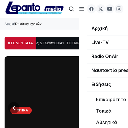
Αρχική
Ετικέτες
τεχνικών
Αρχική
Live-TV
οση, Χορός & Γλέντι!
ΤΕΛΕΥΤΑΙΑ
08:41
ΤΟ ΠΑΡΤΥ ΣΥΝΕΧΙΖΕΤΑΙ…
19:47
Στο σκοτάδι μ
Radio OnAir
Ναυπακτία pre
Ειδήσεις
Επικαιρότητα
‹
›
Τοπικά
ΤΟΠΙΚΆ
ΤΟ
Αθλητικά
ΠΑΡΤΥ