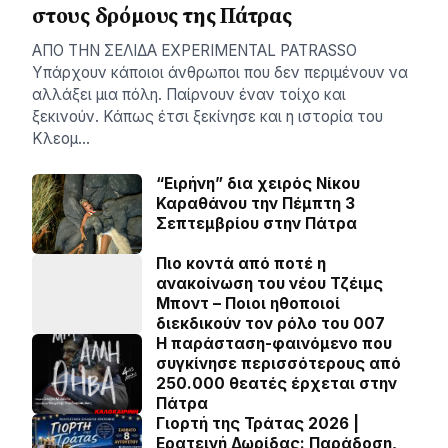
στους δρόμους της Πάτρας
AΠΟ ΤΗΝ ΣΕΛΙΔΑ EXPERIMENTAL PATRASSO
Υπάρχουν κάποιοι άνθρωποι που δεν περιμένουν να
αλλάξει μια πόλη. Παίρνουν έναν τοίχο και
ξεκινούν. Κάπως έτσι ξεκίνησε και η ιστορία του
Κλεομ…
“Ειρήνη” δια χειρός Νίκου
Καραθάνου την Πέμπτη 3
Σεπτεμβρίου στην Πάτρα
Πιο κοντά από ποτέ η
ανακοίνωση του νέου Τζέιμς
Μποντ – Ποιοι ηθοποιοί
διεκδικούν τον ρόλο του 007
Η παράσταση-φαινόμενο που
συγκίνησε περισσότερους από
250.000 θεατές έρχεται στην
Πάτρα
Γιορτή της Τράτας 2026 |
Ερατεινή Δωρίδας: Παράδοση,