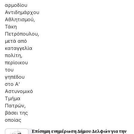
αρμοδίου
Αντιδημάρχου
Αθλητισμού,
Τάκη
Πετρόπουλου,
μετά από
καταγγελία
πολίτη,
περίοικου
του
γηπέδου
στο Α’
Αστυνομικό
Τμήμα
Πατρών,
βάσει της
οποίας
Επίσημη ενημέρωση Δήμου Δελφών για την