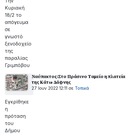
Την
Κυριακή
18/2 το
απόγευμα
σε
γνωστό
ξενοδοχείο
της
παραλίας
Γριμπόβου
Ναύπακτος:Στο Πράσινο Tαμείο η πλατεία
της Κάτω Δάφνης
27 Ιουν 2022 12:11
σε
Τοπικά
Eγκρίθηκε
η
πρόταση
του
Δήμου