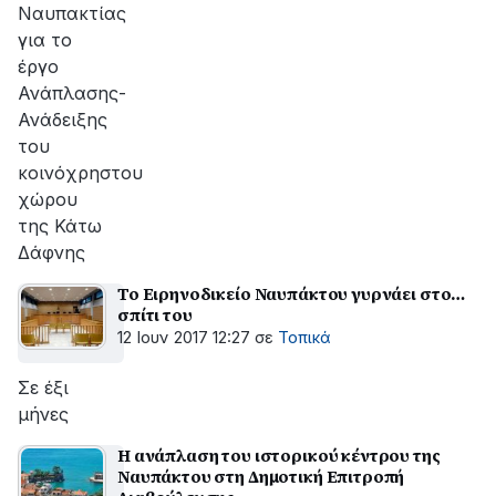
Ναυπακτίας
για το
έργο
Ανάπλασης-
Ανάδειξης
του
κοινόχρηστου
χώρου
της Κάτω
Δάφνης
Το Ειρηνοδικείο Ναυπάκτου γυρνάει στο…
σπίτι του
12 Ιουν 2017 12:27
σε
Τοπικά
Σε έξι
μήνες
Η ανάπλαση του ιστορικού κέντρου της
Ναυπάκτου στη Δημοτική Επιτροπή