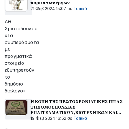
πορεία των έργων
21 Φεβ 2024 15:07
σε
Τοπικά
Αθ.
Χριστοδούλου:
«Τα
συμπεράσματα
με
πραγματικά
στοιχεία
εξυπηρετούν
το
δημόσιο
διάλογο»
Η ΚΟΠΗ ΤΗΣ ΠΡΩΤΟΧΡΟΝΙΑΤΙΚΗΣ ΠΙΤΑΣ
ΤΗΣ ΟΜΟΣΠΟΝΔΙΑΣ
ΕΠΑΓΓΕΛΜΑΤΙΚΩΝ,ΒΙΟΤΕΧΝΙΚΩΝ ΚΑΙ
ΕΜΠΟΡΙΚΩΝ ΣΩΜΑΤΕΙΩΝ ΝΑΥΠΑΚΤΙΑΣ &
19 Φεβ 2024 16:52
σε
Τοπικά
ΔΩΡΙΔΑΣ