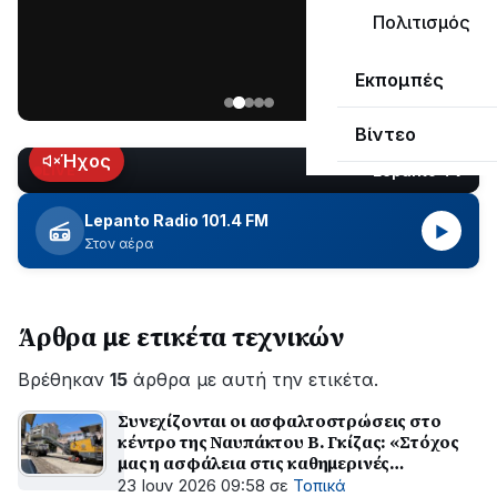
ΣΥΝΕΧΙΖΕΤΑΙ…
Πολιτισμός
Νέα
Εκπομπές
ανάρτηση
του
Βίντεο
Ανδρέα
Κωτσανά
Ήχος
Lepanto TV
LIVE
για
τα
Lepanto Radio 101.4 FM
▶
μεγάλα
Στον αέρα
έργα
του
Δήμου
Άρθρα με ετικέτα τεχνικών
Βρέθηκαν
15
άρθρα με αυτή την ετικέτα.
Συνεχίζονται οι ασφαλτοστρώσεις στο
κέντρο της Ναυπάκτου Β. Γκίζας: «Στόχος
μας η ασφάλεια στις καθημερινές
μετακινήσεις»
23 Ιουν 2026 09:58
σε
Τοπικά