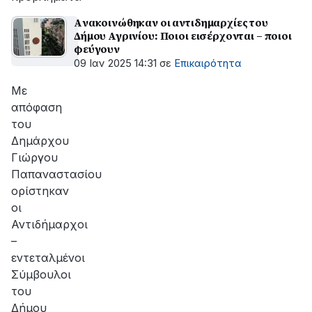
Aνακοινώθηκαν οι αντιδημαρχίες του
Δήμου Αγρινίου: Ποιοι εισέρχονται – ποιοι
φεύγουν
09 Ιαν 2025 14:31
σε
Επικαιρότητα
Με
απόφαση
του
Δημάρχου
Γιώργου
Παπαναστασίου
ορίστηκαν
οι
Αντιδήμαρχοι
–
εντεταλμένοι
Σύμβουλοι
του
Δήμου