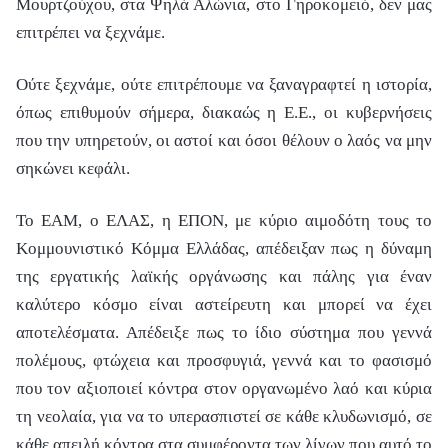
Μουρτζούχου, στα Ψηλά Αλώνια, στο Γηροκομειό, δεν μας
επιτρέπει να ξεχνάμε.
Ούτε ξεχνάμε, ούτε επιτρέπουμε να ξαναγραφτεί η ιστορία,
όπως επιθυμούν σήμερα, διακαώς η Ε.Ε., οι κυβερνήσεις
που την υπηρετούν, οι αστοί και όσοι θέλουν ο λαός να μην
σηκώνει κεφάλι.
Το ΕΑΜ, ο ΕΛΑΣ, η ΕΠΟΝ, με κύριο αιμοδότη τους το
Κομμουνιστικό Κόμμα Ελλάδας, απέδειξαν πως η δύναμη
της εργατικής λαϊκής οργάνωσης και πάλης για έναν
καλύτερο κόσμο είναι αστείρευτη και μπορεί να έχει
αποτελέσματα. Απέδειξε πως το ίδιο σύστημα που γεννά
πολέμους, φτώχεια και προσφυγιά, γεννά και το φασισμό
που τον αξιοποιεί κόντρα στον οργανωμένο λαό και κύρια
τη νεολαία, για να το υπερασπιστεί σε κάθε κλυδωνισμό, σε
κάθε απειλή κόντρα στα συμφέροντα των λίγων που αυτό το