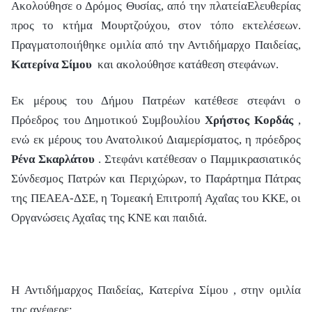
Ακολούθησε ο Δρόμος Θυσίας, από την πλατείαΕλευθερίας
προς το κτήμα Μουρτζούχου, στον τόπο εκτελέσεων.
Πραγματοποιήθηκε ομιλία από την Αντιδήμαρχο Παιδείας,
Κατερίνα Σίμου
και ακολούθησε κατάθεση στεφάνων.
Εκ μέρους του Δήμου Πατρέων κατέθεσε στεφάνι ο
Πρόεδρος του Δημοτικού Συμβουλίου
Χρήστος Κορδάς
,
ενώ εκ μέρους του Ανατολικού Διαμερίσματος, η πρόεδρος
Ρένα Σκαρλάτου
. Στεφάνι κατέθεσαν ο Παμμικρασιατικός
Σύνδεσμος Πατρών και Περιχώρων, το Παράρτημα Πάτρας
της ΠΕΑΕΑ-ΔΣΕ, η Τομεακή Επιτροπή Αχαΐας του ΚΚΕ, οι
Οργανώσεις Αχαΐας της ΚΝΕ και παιδιά.
Η
Αντιδήμαρχος Παιδείας,
Κατερίνα Σίμου
, στην ομιλία
της ανέφερε: