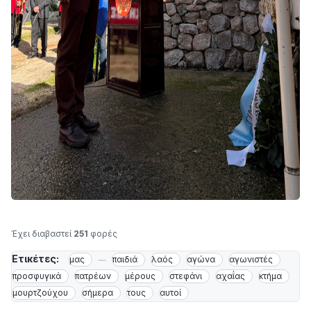
Έχει διαβαστεί
251
φορές
Ετικέτες:
μας
παιδιά
λαός
αγώνα
αγωνιστές
προσφυγικά
πατρέων
μέρους
στεφάνι
αχαΐας
κτήμα
μουρτζούχου
σήμερα
τους
αυτοί