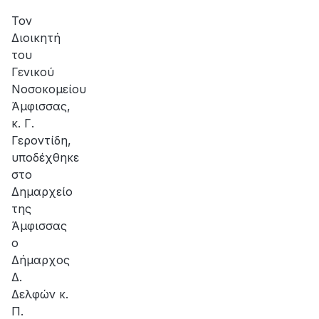
αποκατάσταση
της
Τον
βλάβης
Διοικητή
του
Γενικού
Νοσοκομείου
Άμφισσας,
κ. Γ.
Γεροντίδη,
υποδέχθηκε
στο
Δημαρχείο
της
Άμφισσας
ο
Δήμαρχος
Δ.
Δελφών κ.
Π.