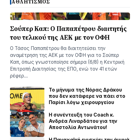
ΑΘΛΗΤΙΣΜΟΣ
Σούπερ Καπ: Ο Παπαπέτρου διαιτητής
του τελικού της ΑΕΚ με τον ΟΦΗ
Ο Τάσος Παπαπέτρου θα διαιτητεύσει την
αναμέτρηση της ΑΕΚ με τον ΟΦΗ για το Σούπερ
Καπ, όπως γνωστοποίησε σήμερα (6/8) η Κεντρική
Επιτροπή Διαιτησίας της ΕΠΟ, ενώ τον 41 ετών
ρέφερ…
Το μήνυμα της Νόρας Δράκου
που δεν κατάφερε να πάει στο
Παρίσι λόγω χειρουργείου
H συνέντευξη του Coach κ.
Ανδρέα Λιναρδάτου για την
Αποστολία Αντωνάτου!
Η Παναχαϊκή ενισχύει την άμυνά