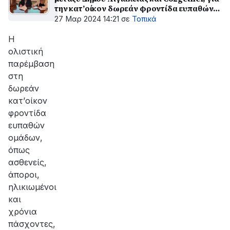
την κατ’οίκον δωρεάν φροντίδα ευπαθών
προσώπων
27 Μαρ 2024 14:21
σε
Τοπικά
Η
ολιστική
παρέμβαση
στη
δωρεάν
κατ’οίκον
φροντίδα
ευπαθών
ομάδων,
όπως
ασθενείς,
άποροι,
ηλικιωμένοι
και
χρόνια
πάσχοντες,