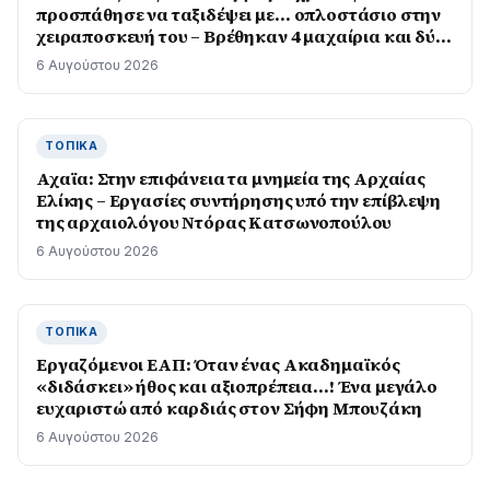
προσπάθησε να ταξιδέψει με… οπλοστάσιο στην
χειραποσκευή του – Βρέθηκαν 4 μαχαίρια και δύο
ψαλίδια κλαδέματος
6 Αυγούστου 2026
ΤΟΠΙΚΆ
Αχαϊα: Στην επιφάνεια τα μνημεία της Αρχαίας
Ελίκης – Εργασίες συντήρησης υπό την επίβλεψη
της αρχαιολόγου Ντόρας Κατσωνοπούλου
6 Αυγούστου 2026
ΤΟΠΙΚΆ
Εργαζόμενοι ΕΑΠ: Όταν ένας Ακαδημαϊκός
«διδάσκει» ήθος και αξιοπρέπεια…! Ένα μεγάλο
ευχαριστώ από καρδιάς στον Σήφη Μπουζάκη
6 Αυγούστου 2026