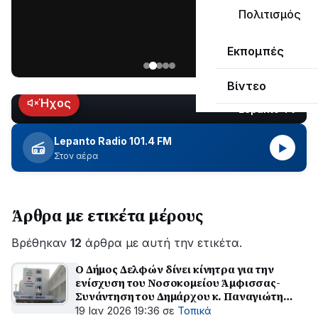
μεγάλο
Πολιτισμός
μέρος
Χωρίς
στο
Εκπομπές
ηλεκτροδότηση
Λυγιά
οι
Ναυπάκτου
Βίντεο
περιοχές
εδώ
Ήχος
Lepanto TV
LIVE
και
περίπου
Lepanto Radio 101.4 FM
▶
δύο
Στον αέρα
ώρες
–
Σε
Άρθρα με ετικέτα μέρους
εξέλιξη
οι
Βρέθηκαν
εργασίες
12
άρθρα με αυτή την ετικέτα.
του
Ο Δήμος Δελφών δίνει κίνητρα για την
ΔΕΔΔΗΕ
ενίσχυση του Νοσοκομείου Άμφισσας-
για
Συνάντηση του Δημάρχου κ. Παναγιώτη
την
Ταγκαλή με τον Διοικητή κ. Γ. Γεροντίδη
19 Ιαν 2026 19:36
σε
Τοπικά