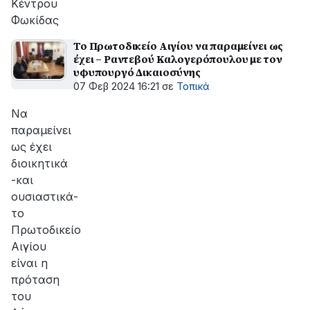
Κέντρου
Φωκίδας
Το Πρωτοδικείο Αιγίου να παραμείνει ως
έχει – Ραντεβού Καλογερόπουλου με τον
υφυπουργό Δικαιοσύνης
07 Φεβ 2024 16:21
σε
Τοπικά
Να
παραμείνει
ως έχει
διοικητικά
-και
ουσιαστικά-
το
Πρωτοδικείο
Αιγίου
είναι η
πρόταση
του