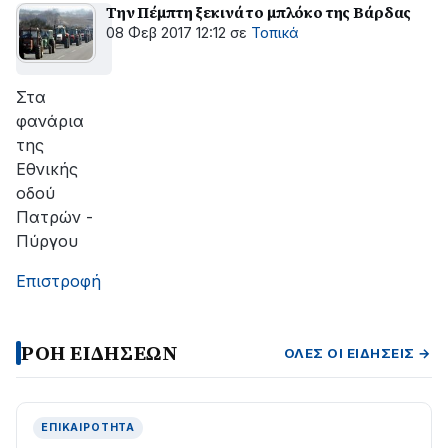
Την Πέμπτη ξεκινά το μπλόκο της Βάρδας
08 Φεβ 2017 12:12
σε
Τοπικά
Στα
φανάρια
της
Εθνικής
οδού
Πατρών -
Πύργου
Επιστροφή
ΡΟΗ ΕΙΔΗΣΕΩΝ
ΌΛΕΣ ΟΙ ΕΙΔΉΣΕΙΣ →
ΕΠΙΚΑΙΡΌΤΗΤΑ