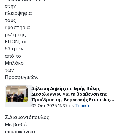
στην
πλειοψηφία
τους
δραστήρια
μέλη της
ΕΠΟΝ, οι
63 ήταν
από το
Μπλόκο
των
Προσφυγικών.
Δήλωση Δημάρχου Ιερής Πόλης
Μεσολογγίου για τη βράβευση της
Προέδρου της Βυρωνικής Εταιρείας
Ροδάνθης – Ρόζας Φλώρου
02 Οκτ 2025 11:37
σε
Τοπικά
Σ.Διαμαντόπουλος:
Με βαθιά
υπερηφάνεια