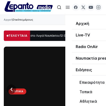
Αρχική
Ετικέτες
μέρους
Αρχική
Live-TV
γάλο μέρος στο Λυγιά Ναυπάκτου
ΤΕΛΕΥΤΑΙΑ
12:08
Σε τροχιά υλοποίησης η Παράκαμψη
Radio OnAir
Ναυπακτία pre
Ειδήσεις
Επικαιρότητα
‹
›
Τοπικά
ΤΟΠΙΚΆ
Στο
Αθλητικά
σκοτάδι