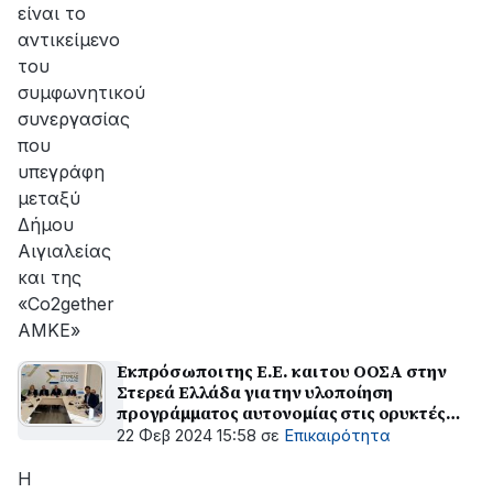
είναι το
αντικείμενο
του
συμφωνητικού
συνεργασίας
που
υπεγράφη
μεταξύ
Δήμου
Αιγιαλείας
και της
«Co2gether
ΑΜΚΕ»
Εκπρόσωποι της Ε.Ε. και του ΟΟΣΑ στην
Στερεά Ελλάδα για την υλοποίηση
προγράμματος αυτονομίας στις ορυκτές
πρώτες ύλες
22 Φεβ 2024 15:58
σε
Επικαιρότητα
Η