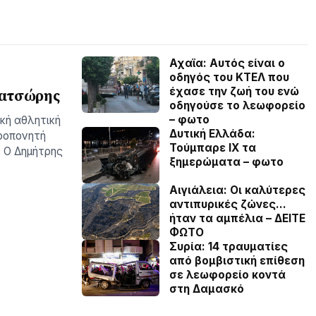
Αχαϊα: Αυτός είναι ο
οδηγός του ΚΤΕΛ που
έχασε την ζωή του ενώ
ρατσώρης
οδηγούσε το λεωφορείο
– φωτο
ική αθλητική
Δυτική Ελλάδα:
προπονητή
Τούμπαρε ΙΧ τα
. Ο Δημήτρης
ξημερώματα – φωτο
Αιγιάλεια: Οι καλύτερες
αντιπυρικές ζώνες…
ήταν τα αμπέλια – ΔΕΙΤΕ
ΦΩΤΟ
Συρία: 14 τραυματίες
από βομβιστική επίθεση
σε λεωφορείο κοντά
στη Δαμασκό