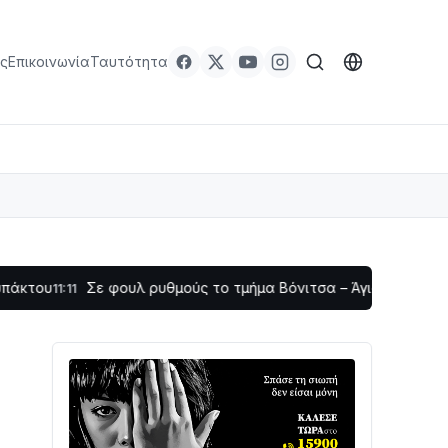
ς
Επικοινωνία
Ταυτότητα
φουλ ρυθμούς το τμήμα Βόνιτσα – Άγιος Νικόλαος | Αυτοψία Κ