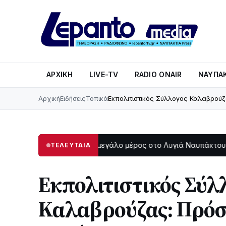
ΑΡΧΙΚΉ
LIVE-TV
RADIO ONAIR
ΝΑΥΠΑΚ
Αρχική
Ειδήσεις
Τοπικά
Εκπολιτιστικός Σύλλογος Καλαβρούζ
το σκοτάδι μεγάλο μέρος στο Λυγιά Ναυπάκτου
Σε τροχι
ΤΕΛΕΥΤΑΙΑ
12:08
Εκπολιτιστικός Σύλ
Καλαβρούζας: Πρόσ