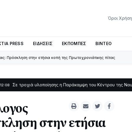
Όροι Χρήση
ΤΊΑ PRESS
ΕΙΔΉΣΕΙΣ
ΕΚΠΟΜΠΈΣ
ΒΊΝΤΕΟ
ας: Πρόσκληση στην ετήσια κοπή της Πρωτοχρονιάτικης πίτας
ά υλοποίησης η Παράκαμψη του Κέντρου της Ναυπάκτου
Σε 
11:11
λογος
κληση στην ετήσια