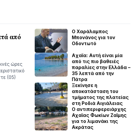
Ο Χαράλαμπος
ετά από
Μπονάνος για τον
Οδοντωτό
Aχαϊα: Αυτή είναι μία
από τις πιο βαθειές
ρινές ώρες
παραλίες στην Ελλάδα –
περιστατικό
35 λεπτά από την
τε (05)
Πάτρα
Ξεκίνησε η
αποκατάσταση του
τμήματος της πλατείας
στη Ροδιά Αιγιάλειας
O αντιπεριφερειάρχης
Αχαϊας Φωκίων Ζαϊμης
για το λιμανάκι της
Ακράτας