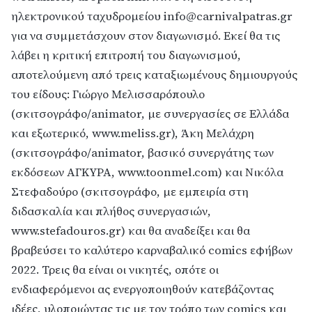
ηλεκτρονικού ταχυδρομείου info@carnivalpatras.gr
για να συμμετάσχουν στον διαγωνισμό. Εκεί θα τις
λάβει η κριτική επιτροπή του διαγωνισμού,
αποτελούμενη από τρεις καταξιωμένους δημιουργούς
του είδους: Γιώργο Μελισσαρόπουλο
(σκιτσογράφο/animator, με συνεργασίες σε Ελλάδα
και εξωτερικό, www.meliss.gr), Άκη Μελάχρη
(σκιτσογράφο/animator, βασικό συνεργάτης των
εκδόσεων ΑΓΚΥΡΑ, www.toonmel.com) και Νικόλα
Στεφαδούρο (σκιτσογράφο, με εμπειρία στη
διδασκαλία και πλήθος συνεργασιών,
www.stefadouros.gr) και θα αναδείξει και θα
βραβεύσει το καλύτερο καρναβαλικό comics εφήβων
2022. Τρεις θα είναι οι νικητές, οπότε οι
ενδιαφερόμενοι ας ενεργοποιηθούν κατεβάζοντας
ιδέες, υλοποιώντας τις με τον τρόπο των comics και