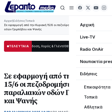
Αρχική
Ειδήσεις
Τοπικά
Αρχική
Σε εφαρμογή από την Κυριακή 15/6 οι πεζοδρομήσεις των παραλιακών
οδών Γριμπόβου και Ψανής
Live-TV
ρίδας: Παράδοση, Χορός & Γλέντι!
ΤΕΛΕΥΤΑΙΑ
08:41
ΤΟ ΠΑΡΤΥ ΣΥΝΕΧΙΖΕΤΑΙ…
19:47
Σ
Radio OnAir
Ναυπακτία pre
Σε εφαρμογή από την Κυριακή
Ειδήσεις
15/6 οι πεζοδρομήσεις των
Επικαιρότητα
παραλιακών οδών Γριμπόβου
Τοπικά
και Ψανής
Αθλητικά