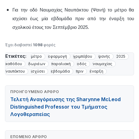
Για την οδό Ναυμαχίας Ναυπάκτου (Ψανή) το μέτρο θα
ισχύσει έως μία εβδομάδα πριν από την έναρξη του
σχολικού έτους τον Σεπτέμβριο 2025.
Έχει διαβαστεί
1098
φορές
Ετικέτες:
μέτρο
εφαρμογή
γριμπόβου
ψανής
2025
καθόδου
δωριέων
παραλιακή
οδός
ναυμαχίας
ναυπάκτου
ισχύσει
εβδομάδα
πριν
έναρξη
ΠΡΟΗΓΟΎΜΕΝΟ ΆΡΘΡΟ
Τελετή Αναγόρευσης της Sharynne McLeod
Distinguished Professor του Τμήματος
Λογοθεραπείας
ΕΠΌΜΕΝΟ ΆΡΘΡΟ