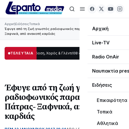
Αρχική
Ειδήσεις
Τοπικά
Αρχική
Έφυγε από τη ζωή γνωστός ραδιοφωνικός παραγωγός της Πάτρας-
Ξαφνικά, από ανακοπή καρδιάς
Live-TV
ωρίδας: Παράδοση, Χορός & Γλέντι!
ΤΕΛΕΥΤΑΙΑ
08:41
ΤΟ ΠΑΡΤΥ ΣΥΝΕΧΙΖΕΤΑΙ…
19:47
Radio OnAir
Ναυπακτία pre
Έφυγε από τη ζωή γνωστός
Ειδήσεις
ραδιοφωνικός παραγωγός της
Επικαιρότητα
Πάτρας- Ξαφνικά, από ανακοπή
Τοπικά
καρδιάς
Αθλητικά