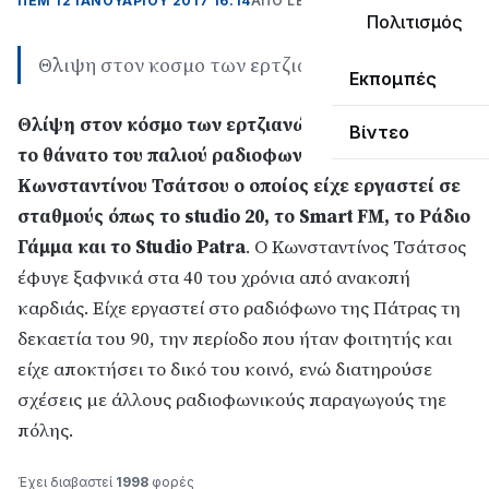
ΠΕΜ 12 ΙΑΝΟΥΑΡΊΟΥ 2017 16:14
ΑΠΌ LEPANTO RTV
Πολιτισμός
Θλιψη στον κοσμο των ερτζιανων
Εκπομπές
Θλίψη στον κόσμο των ερτζιανών της Πάτρας από
Βίντεο
το θάνατο του παλιού ραδιοφωνικού πραγωγού
Κωνσταντίνου Τσάτσου ο οποίος είχε εργαστεί σε
σταθμούς όπως το studio 20, το Smart FM, το Ράδιο
Γάμμα και το Studio Patra
. O Kωνσταντίνος Τσάτσος
έφυγε ξαφνικά στα 40 του χρόνια από ανακοπή
καρδιάς. Είχε εργαστεί στο ραδιόφωνο της Πάτρας τη
δεκαετία του 90, την περίοδο που ήταν φοιτητής και
είχε αποκτήσει το δικό του κοινό, ενώ διατηρούσε
σχέσεις με άλλους ραδιοφωνικούς παραγωγούς τηε
πόλης.
Έχει διαβαστεί
1998
φορές