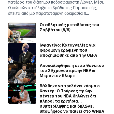
πατέρας του διάσημου ποδοσφαιριστή Λίονελ Μέσι.
Ο εκλιπών κατέληξε το βράδυ της Παρασκευής,
έπειτα από μια παρατεταμένη δοκιμασία π…
Οι αθλητικές μεταδόσεις του
Σαββάτου (8/8)
Ινφαντίνο: Καταγγελίες για
φερόμενη ερωμένη που
αποζημιώθηκε από την UEFA
Αποκαλύφθηκε η αιτία θανάτου
του 29χρονου πρώην NBAer
Μπράντον Κλαρκ
Βάλθηκε να τρελάνει κόσμο ο
Καντέρ: Ο Τούρκος πρώην
σέντερ του NBA δηλώνει ότι
πληροί τα κριτήρια…
συμπερίληψης και δηλώνει
υποψήφιος να παίξει στο WNBA