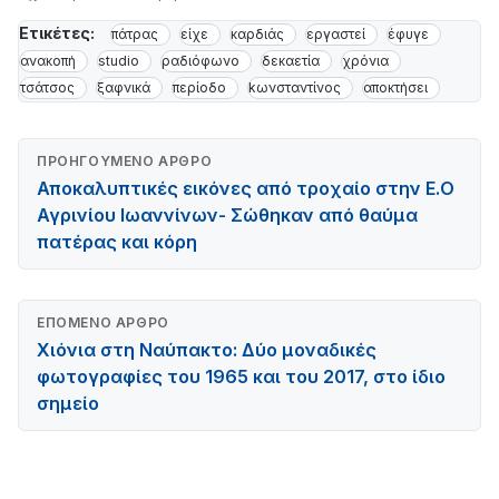
Ετικέτες:
πάτρας
είχε
καρδιάς
εργαστεί
έφυγε
ανακοπή
studio
ραδιόφωνο
δεκαετία
χρόνια
τσάτσος
ξαφνικά
περίοδο
kωνσταντίνος
αποκτήσει
ΠΡΟΗΓΟΎΜΕΝΟ ΆΡΘΡΟ
Αποκαλυπτικές εικόνες από τροχαίο στην Ε.Ο
Αγρινίου Ιωαννίνων- Σώθηκαν από θαύμα
πατέρας και κόρη
ΕΠΌΜΕΝΟ ΆΡΘΡΟ
Χιόνια στη Ναύπακτο: Δύο μοναδικές
φωτογραφίες του 1965 και του 2017, στο ίδιο
σημείο