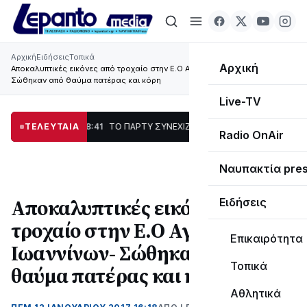
Αρχική
Ειδήσεις
Τοπικά
Αρχική
Αποκαλυπτικές εικόνες από τροχαίο στην Ε.Ο Αγρινίου Ιωαννίνων-
Σώθηκαν από θαύμα πατέρας και κόρη
Live-TV
ς & Γλέντι!
ΤΕΛΕΥΤΑΙΑ
08:41
ΤΟ ΠΑΡΤΥ ΣΥΝΕΧΙΖΕΤΑΙ…
19:47
Στο σκοτάδι μεγάλο μέρ
Radio OnAir
Ναυπακτία pre
Αποκαλυπτικές εικόνες από
Ειδήσεις
τροχαίο στην Ε.Ο Αγρινίου
Επικαιρότητα
Ιωαννίνων- Σώθηκαν από
Τοπικά
θαύμα πατέρας και κόρη
Αθλητικά