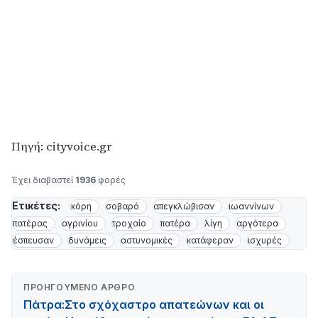
Πηγή: cityvoice.gr
Έχει διαβαστεί
1936
φορές
Ετικέτες:
κόρη
σοβαρό
απεγκλώβισαν
ιωαννίνων
πατέρας
αγρινίου
τροχαίο
πατέρα
λίγη
αργότερα
έσπευσαν
δυνάμεις
αστυνομικές
κατάφεραν
ισχυρές
ΠΡΟΗΓΟΎΜΕΝΟ ΆΡΘΡΟ
Πάτρα:Στο σχόχαστρο απατεώνων και οι