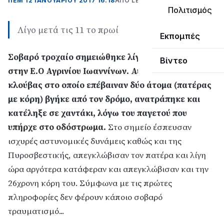
ΠΕΜ 12 ΙΑΝΟΥΑΡΊΟΥ 2017 16:18
ΑΠΌ LEPANTO RTV
Πολιτισμός
Λίγο μετά τις 11 το πρωί
Εκπομπές
Σοβαρό τροχαίο σημειώθηκε λίγο μετά τις 11.00
Βίντεο
στην Ε.Ο Αγρινίου Ιωαννίνων. Αυτοκίνητο τύπου
κλούβας
στο οποίο επέβαιναν δύο άτομα (πατέρας
με κόρη) βγήκε από τον δρόμο, ανατράπηκε και
κατέληξε σε χαντάκι, λόγω του παγετού που
υπήρχε στο οδόστρωμα.
Στο σημείο έσπευσαν
ισχυρές αστυνομικές δυνάμεις καθώς και της
Πυροσβεστικής, απεγκλώβισαν τον πατέρα και λίγη
ώρα αργότερα κατάφεραν και απεγκλώβισαν και την
26χρονη κόρη του. Σύμφωνα με τις πρώτες
πληροφορίες δεν φέρουν κάποιο σοβαρό
τραυματισμό...