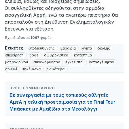
κλειδιά, καθώς και ιδιόχειρες σημειώσεις.
Οι συλληφθέντες οδηγούνται στην αρμόδια
εισαγγελική Αρχή, ενώ τα ανωτέρω πειστήρια θα
αποσταλούν στη Διεύθυνση Εγκληματολογικών
Ερευνών για εξέταση.
Έχει διαβαστεί
1067
φορές
Ετικέτες:
υποδιεύθυνσης
μαχαίρια
κινητά
δίωξης
επιχείρηση
δαοε
σωφρονιστικό
κατάστημα
μαλανδρίνου
συνελήφθησαν
έγκλειστοι
κατασχέθηκαν
σουβλί
τηλέφωνα
ειδικότερα
ΠΡΟΗΓΟΎΜΕΝΟ ΆΡΘΡΟ
Σε συνεργασία με τους τοπικούς αθλητές
ΑμεΑ η τελική προετοιμασία για το Final Four
Μπάσκετ με Αμαξίδιο στο Μεσολόγγι