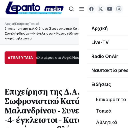
Αρχική
Ειδήσεις
Τοπικά
Αρχική
Επιχείρηση της Δ.Α.Ο.Ε. στο Σωφρονιστικό Κατάστημα Μαλανδρίνου -
Συνελήφθησαν -4- έγκλειστοι - Κατασχέθηκαν μαχαίρια, σουβλί και
κινητά τηλέφωνα
Live-TV
Radio OnAir
ο σκοτάδι μεγάλο μέρος στο Λυγιά Ναυπάκτου
ΤΕΛΕΥΤΑΙΑ
12:08
Σε τροχιά υλοποίησης
Ναυπακτία pre
Ειδήσεις
Επιχείρηση της Δ.Α.Ο.Ε. στο
Σωφρονιστικό Κατάστημα
Επικαιρότητα
Μαλανδρίνου - Συνελήφθησαν
Τοπικά
-4- έγκλειστοι - Κατασχέθηκαν
Αθλητικά