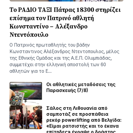
Το ΡΑΔΙΟ ΤΑΞΙ Πάτρας 18300 στηρίζει
επίσημα τον Πατρινό αθλητή
Κωνσταντίνο – Αλέξανδρο
Ντεντόπουλο
Ο Πατρινός πρωταθλητής του βάδην
Κωνσταντινος Αλέξανδρος Ντεντοπουλος, μέλος
της Εθνικής Ομάδας και της Α.Ε.Π. Ολυμπιάδας,
συμμετέχει στην ελληνική αποστολή των 60
αθλητών για το Ε…
Οι αθλητικές μεταδόσεις της
Παρασκευής (7/8)
Σάλος στη Λιθουανία από
σαμποτάζ σε προσπάθεια
ρεκόρ powerlifting από Βελγίδα:
«Είμαι ρατσιστής και το έκανα
επίτηδες» έγραψε ο δράστης