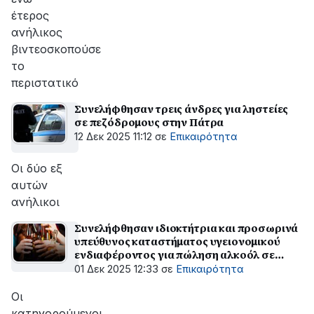
έτερος
ανήλικος
βιντεοσκοπούσε
το
περιστατικό
Συνελήφθησαν τρεις άνδρες για ληστείες
σε πεζόδρομους στην Πάτρα
12 Δεκ 2025 11:12
σε
Επικαιρότητα
Oι δύο εξ
αυτών
ανήλικοι
Συνελήφθησαν ιδιοκτήτρια και προσωρινά
υπεύθυνος καταστήματος υγειονομικού
ενδιαφέροντος για πώληση αλκοόλ σε
ανηλίκους
01 Δεκ 2025 12:33
σε
Επικαιρότητα
Οι
κατηγορούμενοι