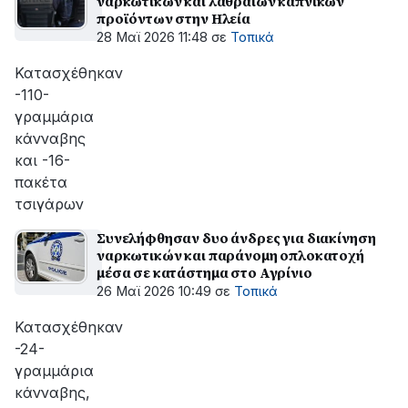
ναρκωτικών και λαθραίων καπνικών
προϊόντων στην Ηλεία
28 Μαϊ 2026 11:48
σε
Τοπικά
Κατασχέθηκαν
-110-
γραμμάρια
κάνναβης
και -16-
πακέτα
τσιγάρων
Συνελήφθησαν δυο άνδρες για διακίνηση
ναρκωτικών και παράνομη οπλοκατοχή
μέσα σε κατάστημα στο Αγρίνιο
26 Μαϊ 2026 10:49
σε
Τοπικά
Κατασχέθηκαν
-24-
γραμμάρια
κάνναβης,