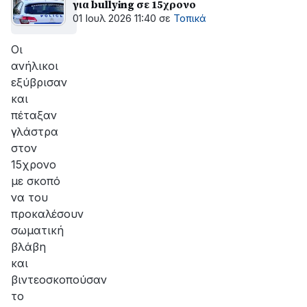
για bullying σε 15χρονο
01 Ιουλ 2026 11:40
σε
Τοπικά
Οι
ανήλικοι
εξύβρισαν
και
πέταξαν
γλάστρα
στον
15χρονο
με σκοπό
να του
προκαλέσουν
σωματική
βλάβη
και
βιντεοσκοπούσαν
το