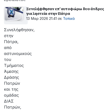
Συνελήφθησαν επ’ αυτοφώρω δυο άνδρες
για ληστεία στην Πάτρα
13 Μαρ 2026 21:41
σε
Τοπικά
Συνελήφθησαν,
στην
Πάτρα,
από
αστυνομικούς
του
Τμήματος
Άμεσης
Δράσης
Πατρών
και της
ομάδας
ΔΙΑΣ
Πατρών,