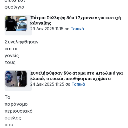
όπλα και
φυσίγγια
Πάτρα: Σύλληψη δύο 17χρονων για κατοχή
κάνναβης
29 Δεκ 2025 11:15
σε
Τοπικά
Συνελήφθησαν
και οι
γονείς
τους
Συνελήφθησαν δύο άτομα στο Αιτωλικό για
κλοπές σε οικία, αποθήκη και οχήματα
24 Δεκ 2025 11:25
σε
Τοπικά
Το
παράνομο
περιουσιακό
όφελος
που