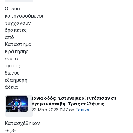
Οι δυο
κατηγορούμενοι
τυγχάνουν
δραπέτες
από
Κατάστημα
Κράτησης,
ενώ ο
τρίτος
διένυε
εξαήμερη
άδεια
Ιόνια οδός: Αστυνομικοί εντόπισαν σε
όχημα κάνναβη- Τρείς συλλήψεις
23 Μαρ 2026 11:17
σε
Τοπικά
Κατασχέθηκαν
-8,3-