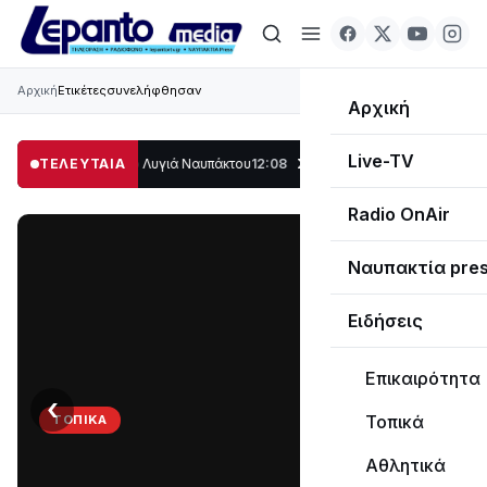
Αρχική
Ετικέτες
συνελήφθησαν
Αρχική
Live-TV
λο μέρος στο Λυγιά Ναυπάκτου
ΤΕΛΕΥΤΑΙΑ
12:08
Σε τροχιά υλοποίησης η Παράκαμψη τ
Radio OnAir
Ναυπακτία pre
Ειδήσεις
Επικαιρότητα
‹
›
Τοπικά
ΤΟΠΙΚΆ
Στο
Αθλητικά
σκοτάδι