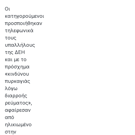
αποκατάσταση
της
Οι
βλάβης
κατηγορούμενοι
προσποιήθηκαν
τηλεφωνικά
τους
υπαλλήλους
της ΔΕΗ
και με το
πρόσχημα
«κινδύνου
πυρκαγιάς
λόγω
διαρροής
ρεύματος»,
αφαίρεσαν
από
ηλικιωμένο
στην