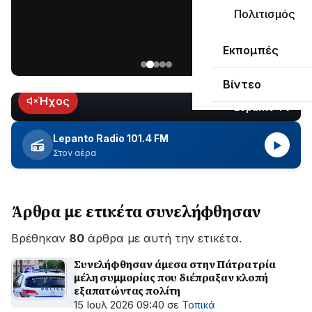
μεγάλο
Πολιτισμός
μέρος
Χωρίς
στο
Εκπομπές
ηλεκτροδότηση
Λυγιά
οι
Ναυπάκτου
Βίντεο
περιοχές
εδώ
Ήχος
Lepanto TV
LIVE
και
περίπου
Lepanto Radio 101.4 FM
▶
δύο
Στον αέρα
ώρες
–
Σε
Άρθρα με ετικέτα συνελήφθησαν
εξέλιξη
οι
Βρέθηκαν
εργασίες
80
άρθρα με αυτή την ετικέτα.
του
Συνελήφθησαν άμεσα στην Πάτρα τρία
ΔΕΔΔΗΕ
μέλη συμμορίας που διέπραξαν κλοπή
για
εξαπατώντας πολίτη
την
15 Ιουλ 2026 09:40
σε
Τοπικά