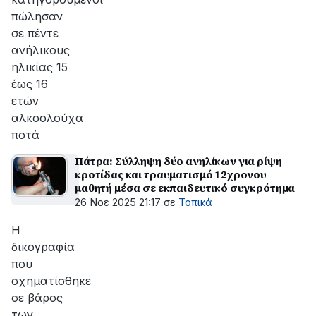
πώλησαν
σε πέντε
ανήλικους
ηλικίας 15
έως 16
ετών
αλκοολούχα
ποτά
Πάτρα: Σύλληψη δύο ανηλίκων για ρίψη
κροτίδας και τραυματισμό 12χρονου
μαθητή μέσα σε εκπαιδευτικό συγκρότημα
26 Νοε 2025 21:17
σε
Τοπικά
Η
δικογραφία
που
σχηματίσθηκε
σε βάρος
των