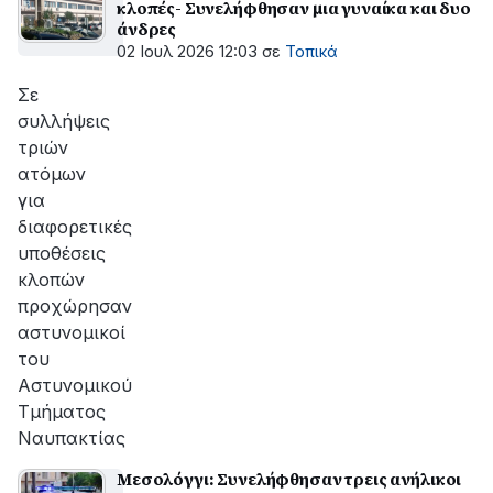
κλοπές- Συνελήφθησαν μια γυναίκα και δυο
άνδρες
02 Ιουλ 2026 12:03
σε
Τοπικά
Σε
συλλήψεις
τριών
ατόμων
για
διαφορετικές
υποθέσεις
κλοπών
προχώρησαν
αστυνομικοί
του
Αστυνομικού
Τμήματος
Ναυπακτίας
Μεσολόγγι: Συνελήφθησαν τρεις ανήλικοι