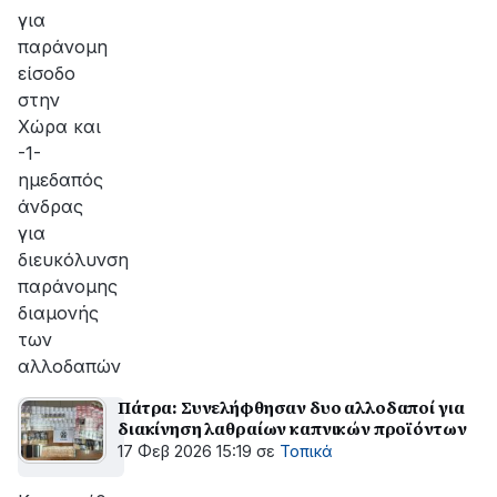
για
παράνομη
είσοδο
στην
Χώρα και
-1-
ημεδαπός
άνδρας
για
διευκόλυνση
παράνομης
διαμονής
των
αλλοδαπών
Πάτρα: Συνελήφθησαν δυο αλλοδαποί για
διακίνηση λαθραίων καπνικών προϊόντων
17 Φεβ 2026 15:19
σε
Τοπικά