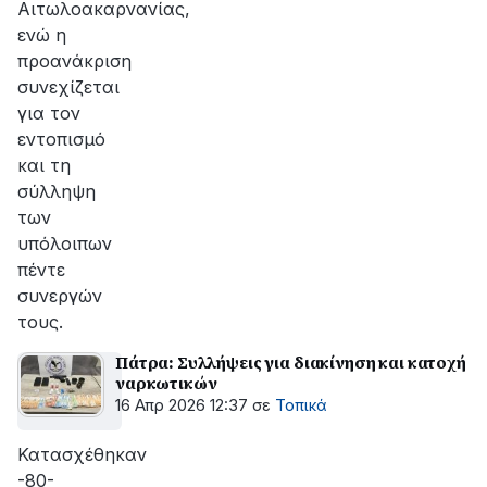
Αιτωλοακαρνανίας,
ενώ η
προανάκριση
συνεχίζεται
για τον
εντοπισμό
και τη
σύλληψη
των
υπόλοιπων
πέντε
συνεργών
τους.
Πάτρα: Συλλήψεις για διακίνηση και κατοχή
ναρκωτικών
16 Απρ 2026 12:37
σε
Τοπικά
Κατασχέθηκαν
-80-