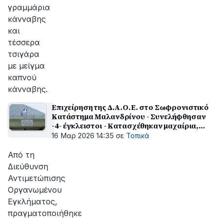
γραμμάρια
κάνναβης
και
τέσσερα
τσιγάρα
με μείγμα
καπνού
κάνναβης.
Επιχείρηση της Δ.Α.Ο.Ε. στο Σωφρονιστικό
Κατάστημα Μαλανδρίνου - Συνελήφθησαν
-4- έγκλειστοι - Κατασχέθηκαν μαχαίρια,
σουβλί και κινητά τηλέφωνα
16 Μαρ 2026 14:35
σε
Τοπικά
Από τη
Διεύθυνση
Αντιμετώπισης
Οργανωμένου
Εγκλήματος,
πραγματοποιήθηκε