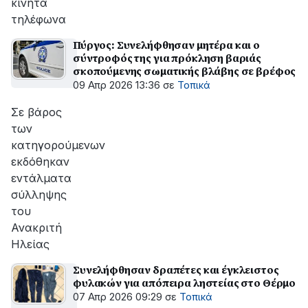
κινητά
τηλέφωνα
Πύργος: Συνελήφθησαν μητέρα και ο
σύντροφός της για πρόκληση βαριάς
σκοπούμενης σωματικής βλάβης σε βρέφος
09 Απρ 2026 13:36
σε
Τοπικά
Σε βάρος
των
κατηγορούμενων
εκδόθηκαν
εντάλματα
σύλληψης
του
Ανακριτή
Ηλείας
Συνελήφθησαν δραπέτες και έγκλειστος
φυλακών για απόπειρα ληστείας στο Θέρμο
07 Απρ 2026 09:29
σε
Τοπικά