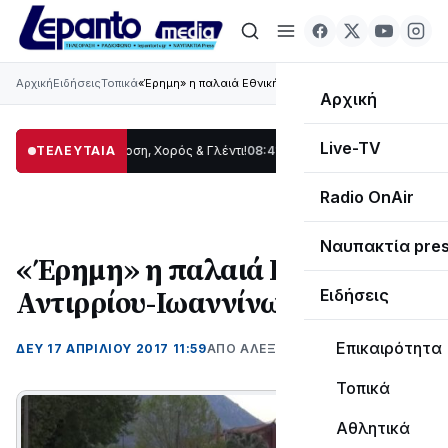
Αρχική
Ειδήσεις
Τοπικά
«Έρημη» η παλαιά Εθνική Αντιρρίου-Ιωαννίνων
Αρχική
Live-TV
ρίδας: Παράδοση, Χορός & Γλέντι!
ΤΕΛΕΥΤΑΙΑ
08:41
ΤΟ ΠΑΡΤΥ ΣΥΝΕΧΙΖΕΤΑΙ…
19:47
Στ
Radio OnAir
Ναυπακτία pre
«Έρημη» η παλαιά Εθνική
Αντιρρίου-Ιωαννίνων
Ειδήσεις
Επικαιρότητα
ΔΕΥ 17 ΑΠΡΙΛΊΟΥ 2017 11:59
ΑΠΌ ΑΛΈΞΑΝΔΡΟΣ ΚΟΓΚΌΛΗΣ
Τοπικά
Αθλητικά