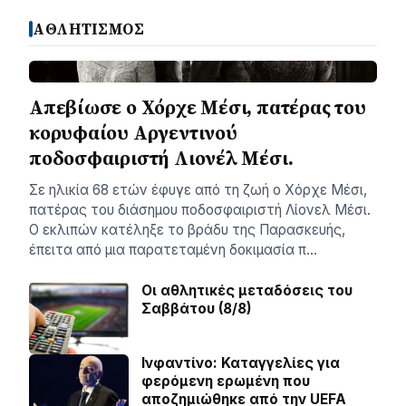
ΑΘΛΗΤΙΣΜΟΣ
Απεβίωσε ο Χόρχε Μέσι, πατέρας του
κορυφαίου Αργεντινού
ποδοσφαιριστή Λιονέλ Μέσι.
Σε ηλικία 68 ετών έφυγε από τη ζωή ο Χόρχε Μέσι,
πατέρας του διάσημου ποδοσφαιριστή Λίονελ Μέσι.
Ο εκλιπών κατέληξε το βράδυ της Παρασκευής,
έπειτα από μια παρατεταμένη δοκιμασία π…
Οι αθλητικές μεταδόσεις του
Σαββάτου (8/8)
Ινφαντίνο: Καταγγελίες για
φερόμενη ερωμένη που
αποζημιώθηκε από την UEFA