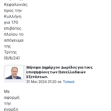
Κεφαλονιάς
προς την
Κυλλήνη
για 170
επιβάτες
πλοίου το
απόγευμα
της
Τρίτης
(6/8/24)
Μήνυμα Δημάρχου Δωρίδος για τους
υποψηφίους των Πανελλαδικών
Εξετάσεων.
31 Μαϊ 2024 01:20
σε
Τοπικά
Με
αφορμή
την
έναρξη