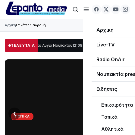
Αρχική
Ετικέτες
διαδρομή
Αρχική
Live-TV
λο μέρος στο Λυγιά Ναυπάκτου
ΤΕΛΕΥΤΑΙΑ
12:08
Σε τροχιά υλοποίησης η Παράκαμψη τ
Radio OnAir
Ναυπακτία pre
Ειδήσεις
Επικαιρότητα
‹
›
Τοπικά
ΤΟΠΙΚΆ
Στο
Αθλητικά
σκοτάδι