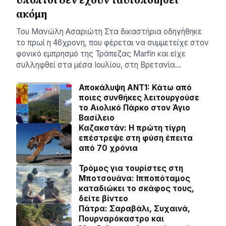
ακόμη
Του Μανώλη Ασαριώτη Στα δικαστήρια οδηγήθηκε
το πρωί η 46χρονη, που φέρεται να συμμετείχε στον
φονικό εμπρησμό της Τράπεζας Marfin και είχε
συλληφθεί στα μέσα Ιουλίου, στη Βρετανία…
Αποκάλυψη ΑΝΤ1: Κάτω από
ποιες συνθήκες λειτουργούσε
το Αιολικό Πάρκο στον Άγιο
Βασίλειο
Καζακστάν: Η πρώτη τίγρη
επέστρεψε στη φύση έπειτα
από 70 χρόνια
Τρόμος για τουρίστες στη
Μποτσουάνα: Ιπποπόταμος
καταδιώκει το σκάφος τους,
δείτε βίντεο
Πάτρα: Σαραβάλι, Συχαινά,
Πουρναρόκαστρο και