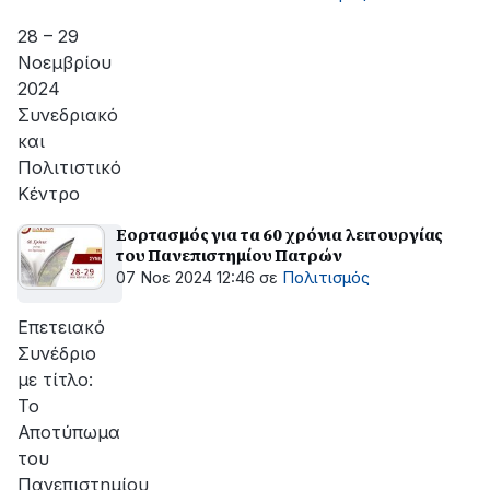
Περιφέρεια, στη Χώρα και στον Κόσμο.
28 – 29
Νοεμβρίου
2024
Συνεδριακό
και
Πολιτιστικό
Κέντρο
Εορτασμός για τα 60 χρόνια λειτουργίας
του Πανεπιστημίου Πατρών
07 Νοε 2024 12:46
σε
Πολιτισμός
Επετειακό
Συνέδριο
με τίτλο:
Το
Αποτύπωμα
του
Πανεπιστημίου