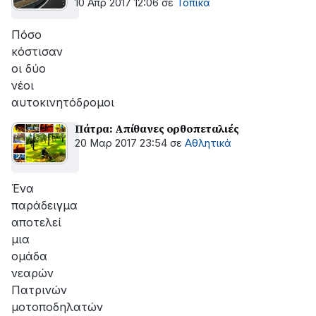
10 Απρ 2017 12:06
σε
Τοπικά
Πόσο
κόστισαν
οι δύο
νέοι
αυτοκινητόδρομοι
Πάτρα: Απίθανες ορθοπεταλιές
20 Μαρ 2017 23:54
σε
Αθλητικά
Ένα
παράδειγμα
αποτελεί
μια
ομάδα
νεαρών
Πατρινών
μοτοποδηλατών