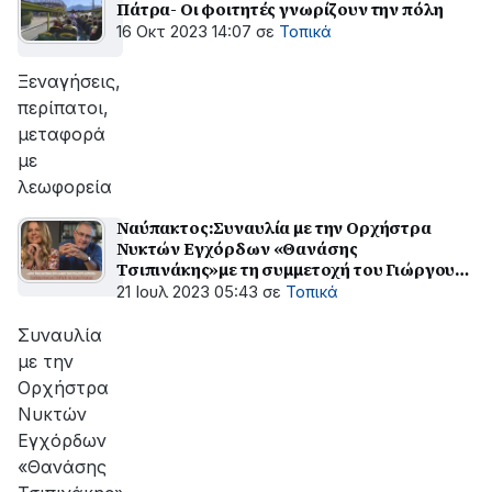
Πάτρα- Οι φοιτητές γνωρίζουν την πόλη
16 Οκτ 2023 14:07
σε
Τοπικά
Ξεναγήσεις,
περίπατοι,
μεταφορά
με
λεωφορεία
Ναύπακτος:Συναυλία με την Ορχήστρα
Νυκτών Εγχόρδων «Θανάσης
Τσιπινάκης»με τη συμμετοχή του Γιώργου
Ανδρέου και την ερμηνεία της Ελένης
21 Ιουλ 2023 05:43
σε
Τοπικά
Τσαλιγοπούλου
Συναυλία
με την
Ορχήστρα
Νυκτών
Εγχόρδων
«Θανάσης