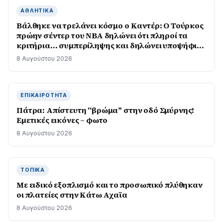
ΑΘΛΗΤΙΚΆ
Βάλθηκε να τρελάνει κόσμο ο Καντέρ: Ο Τούρκος
πρώην σέντερ του NBA δηλώνει ότι πληροί τα
κριτήρια… συμπερίληψης και δηλώνει υποψήφιος
να παίξει στο WNBA
8 Αυγούστου 2026
ΕΠΙΚΑΙΡΌΤΗΤΑ
Πάτρα: Απίστευτη “βρώμα” στην οδό Σμύρνης!
Εμετικές εικόνες – φωτο
8 Αυγούστου 2026
ΤΟΠΙΚΆ
Με ειδικό εξοπλισμό και το προσωπικό πλύθηκαν
οι πλατείες στην Κάτω Αχαϊα
8 Αυγούστου 2026