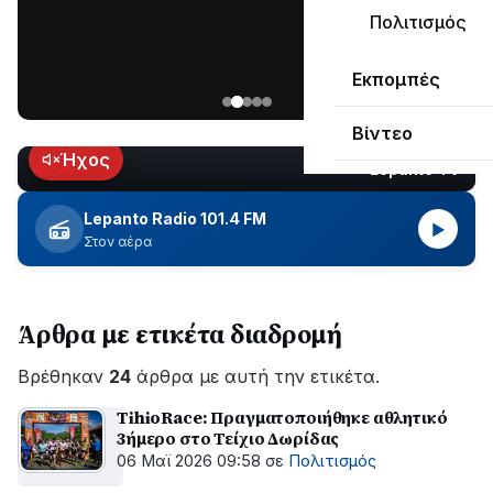
μεγάλο
Πολιτισμός
μέρος
Χωρίς
στο
Εκπομπές
ηλεκτροδότηση
Λυγιά
οι
Ναυπάκτου
Βίντεο
περιοχές
εδώ
Ήχος
Lepanto TV
LIVE
και
περίπου
Lepanto Radio 101.4 FM
▶
δύο
Στον αέρα
ώρες
–
Σε
Άρθρα με ετικέτα διαδρομή
εξέλιξη
οι
Βρέθηκαν
εργασίες
24
άρθρα με αυτή την ετικέτα.
του
TihioRace: Πραγματοποιήθηκε αθλητικό
ΔΕΔΔΗΕ
3ήμερο στο Τείχιο Δωρίδας
για
06 Μαϊ 2026 09:58
σε
Πολιτισμός
την