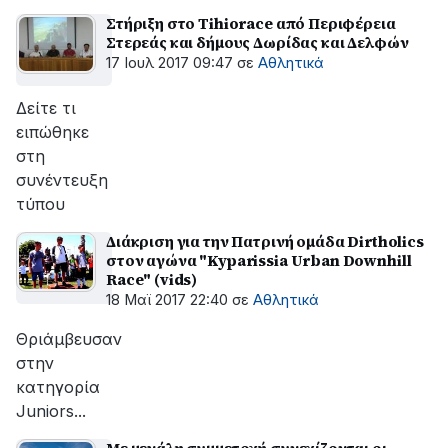
Στήριξη στο Tihiorace από Περιφέρεια
Στερεάς και δήμους Δωρίδας και Δελφών
17 Ιουλ 2017 09:47
σε
Αθλητικά
Δείτε τι
ειπώθηκε
στη
συνέντευξη
τύπου
Διάκριση για την Πατρινή ομάδα Dirtholics
στον αγώνα "Kyparissia Urban Downhill
Race" (vids)
18 Μαϊ 2017 22:40
σε
Αθλητικά
Θριάμβευσαν
στην
κατηγορία
Juniors...