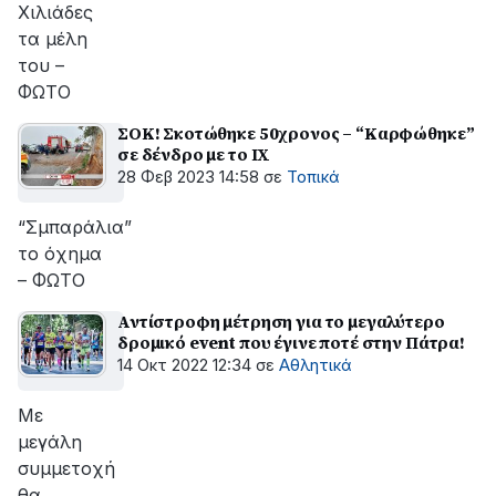
Χιλιάδες
τα μέλη
του –
ΦΩΤΟ
ΣΟΚ! Σκοτώθηκε 50χρονος – “Καρφώθηκε”
σε δένδρο με το ΙΧ
28 Φεβ 2023 14:58
σε
Τοπικά
“Σμπαράλια”
το όχημα
– ΦΩΤΟ
Αντίστροφη μέτρηση για το μεγαλύτερο
δρομικό event που έγινε ποτέ στην Πάτρα!
14 Οκτ 2022 12:34
σε
Αθλητικά
Με
μεγάλη
συμμετοχή
θα