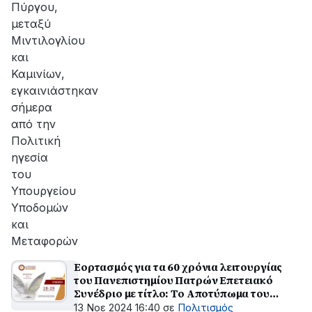
Πύργου,
μεταξύ
Μιντιλογλίου
και
Καμινίων,
εγκαινιάστηκαν
σήμερα
από την
Πολιτική
ηγεσία
του
Υπουργείου
Υποδομών
και
Μεταφορών
Εορτασμός για τα 60 χρόνια λειτουργίας
του Πανεπιστημίου Πατρών Επετειακό
Συνέδριο με τίτλο: Το Αποτύπωμα του
Πανεπιστημίου Πατρών στην Πόλη, στην
13 Νοε 2024 16:40
σε
Πολιτισμός