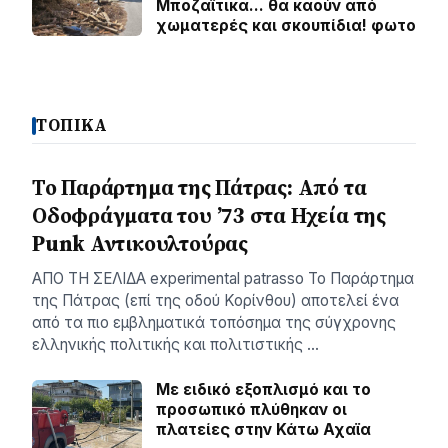
Μποζαϊτικα… θα καούν από
χωματερές και σκουπίδια! φωτο
ΤΟΠΙΚΑ
Το Παράρτημα της Πάτρας: Από τα
Οδοφράγματα του ’73 στα Ηχεία της
Punk Αντικουλτούρας
ΑΠΟ ΤΗ ΣΕΛΙΔΑ experimental patrasso Το Παράρτημα
της Πάτρας (επί της οδού Κορίνθου) αποτελεί ένα
από τα πιο εμβληματικά τοπόσημα της σύγχρονης
ελληνικής πολιτικής και πολιτιστικής …
Με ειδικό εξοπλισμό και το
προσωπικό πλύθηκαν οι
πλατείες στην Κάτω Αχαϊα