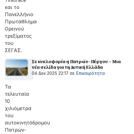
Tihiorace
και το
Πανελλήνιο
Πρωτάθλημα
Ορεινού
τρεξίματος
του
ΣΕΓΑΣ.
Σε κυκλοφορία η Πατρών–Πύργου – Μια
νέα σελίδα για τη Δυτική Ελλάδα
04 Δεκ 2025 22:17
σε
Επικαιρότητα
Τα
τελευταία
10
χιλιόμετρα
του
αυτοκινητόδρομου
Πατρών-