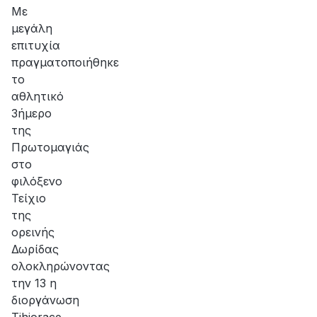
αποκατάσταση
Με
της
μεγάλη
βλάβης
επιτυχία
πραγματοποιήθηκε
το
αθλητικό
3ήμερο
της
Πρωτομαγιάς
στο
φιλόξενο
Τείχιο
της
ορεινής
Δωρίδας
ολοκληρώνοντας
την 13 η
διοργάνωση