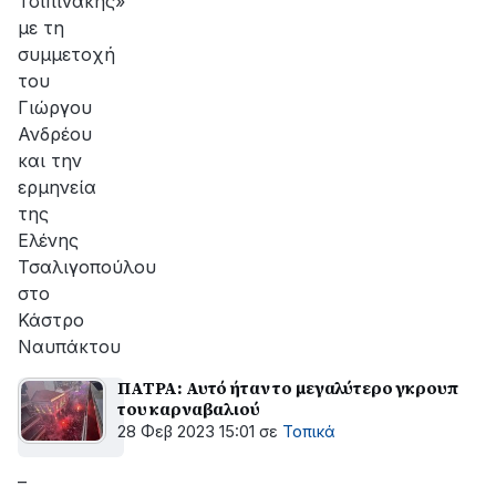
Τσιπινάκης»
με τη
συμμετοχή
του
Γιώργου
Ανδρέου
και την
ερμηνεία
της
Ελένης
Τσαλιγοπούλου
στο
Κάστρο
Ναυπάκτου
ΠΑΤΡΑ: Αυτό ήταν το μεγαλύτερο γκρουπ
του καρναβαλιού
28 Φεβ 2023 15:01
σε
Τοπικά
–