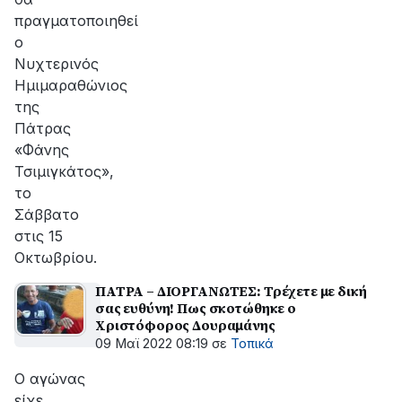
πραγματοποιηθεί
ο
Νυχτερινός
Ημιμαραθώνιος
της
Πάτρας
«Φάνης
Τσιμιγκάτος»,
το
Σάββατο
στις 15
Οκτωβρίου.
ΠΑΤΡΑ – ΔΙΟΡΓΑΝΩΤΕΣ: Τρέχετε με δική
σας ευθύνη! Πως σκοτώθηκε ο
Χριστόφορος Δουραμάνης
09 Μαϊ 2022 08:19
σε
Τοπικά
Ο αγώνας
είχε