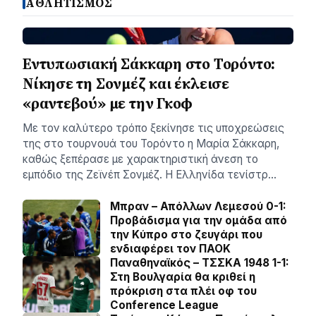
ΑΘΛΗΤΙΣΜΟΣ
Εντυπωσιακή Σάκκαρη στο Τορόντο:
Νίκησε τη Σονμέζ και έκλεισε
«ραντεβού» με την Γκοφ
Με τον καλύτερο τρόπο ξεκίνησε τις υποχρεώσεις
της στο τουρνουά του Τορόντο η Μαρία Σάκκαρη,
καθώς ξεπέρασε με χαρακτηριστική άνεση το
εμπόδιο της Ζεϊνέπ Σονμέζ. Η Ελληνίδα τενίστρ…
Μπραν – Απόλλων Λεμεσού 0-1:
Προβάδισμα για την ομάδα από
την Κύπρο στο ζευγάρι που
ενδιαφέρει τον ΠΑΟΚ
Παναθηναϊκός – ΤΣΣΚΑ 1948 1-1:
Στη Βουλγαρία θα κριθεί η
πρόκριση στα πλέι οφ του
Conference League