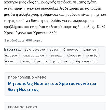
αφετηρία μιας νέας δημιουργικής περιόδου, γεμάτης αγάπη,
υγεία, ειρήνη, χαρά και αισιοδοξία. Ας δείξουμε με τις πράξεις
μας ότι η αλληλεγγύη, η σύμπνοια και η ομόνοια είναι η πηγή και
το φως που δίνει δύναμη και ελπίδα, για να νικήσουμε τα
προβλήματα και ενωμένοι να ξεπεράσουμε τις δυσκολίες. Καλά
Χριστούγεννα και Χρόνια πολλά!
Έχει διαβαστεί
690
φορές
Ετικέτες:
χριστούγεννα
ευχές
δημάρχου
αγρινίου
γιώργου
παπαναστασίου
«εύχομαι
ολόψυχα
φετινές
γιορτές
όλους
αφετηρία
μιας
νέας
δημιουργικής
ΠΡΟΗΓΟΎΜΕΝΟ ΆΡΘΡΟ
Μητρόπολις Ναυπάκτου: Χριστουγεννιάτικη
Ἑορτή Νεότητος
ΕΠΌΜΕΝΟ ΆΡΘΡΟ