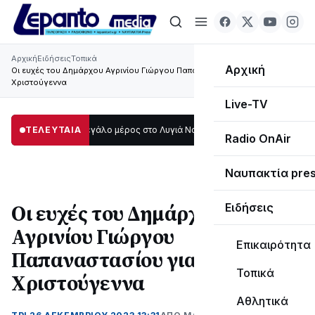
Αρχική
Ειδήσεις
Τοπικά
Αρχική
Οι ευχές του Δημάρχου Αγρινίου Γιώργου Παπαναστασίου για τα
Χριστούγεννα
Live-TV
το σκοτάδι μεγάλο μέρος στο Λυγιά Ναυπάκτου
ΤΕΛΕΥΤΑΙΑ
12:08
Σε τροχιά υλοποίηση
Radio OnAir
Ναυπακτία pre
Οι ευχές του Δημάρχου
Ειδήσεις
Αγρινίου Γιώργου
Επικαιρότητα
Παπαναστασίου για τα
Τοπικά
Χριστούγεννα
Αθλητικά