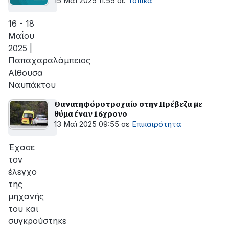
15 Μαϊ 2025 11:55
σε
Τοπικά
16 - 18
Μαΐου
2025 |
Παπαχαραλάμπειος
Αίθουσα
Ναυπάκτου
Θανατηφόρο τροχαίο στην Πρέβεζα με
θύμα έναν 16χρονο
13 Μαϊ 2025 09:55
σε
Επικαιρότητα
Έχασε
τον
έλεγχο
της
μηχανής
του και
συγκρούστηκε