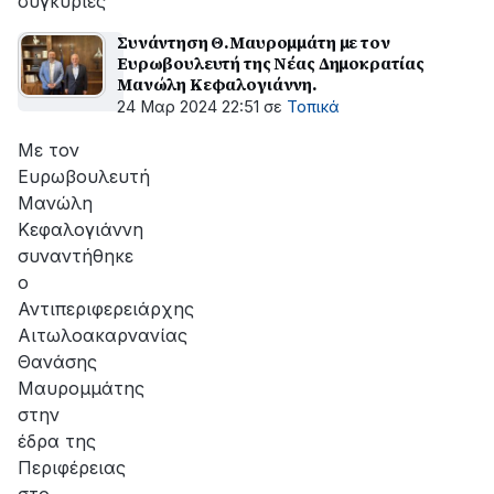
συγκυρίες
Συνάντηση Θ.Μαυρομμάτη με τον
Ευρωβουλευτή της Νέας Δημοκρατίας
Μανώλη Κεφαλογιάννη.
24 Μαρ 2024 22:51
σε
Τοπικά
Με τον
Ευρωβουλευτή
Μανώλη
Κεφαλογιάννη
συναντήθηκε
ο
Αντιπεριφερειάρχης
Αιτωλοακαρνανίας
Θανάσης
Μαυρομμάτης
στην
έδρα της
Περιφέρειας