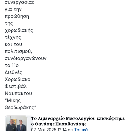
συνεργασίας
για την
προώθηση
της
χορωδιακής
τέχνης
και του
πολιτισμού,
συνδιοργανώνουν
το 11ο
Διεθνές
Χορωδιακό
Φεστιβάλ
Ναυπάκτου
“Μίκης
Θεοδωράκης”
To Λιμεναρχείο Μεσολογγίου επισκέφτηκε
ο Θανάσης Παπαθανάσης
07 Μαϊ 2025 12:14
σε
Τοπικά