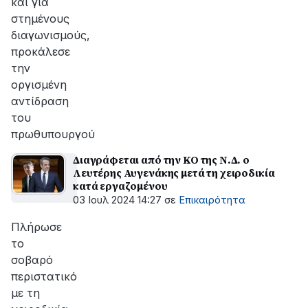
και για
στημένους
διαγωνισμούς,
προκάλεσε
την
οργισμένη
αντίδραση
του
πρωθυπουργού
Διαγράφεται από την ΚΟ της Ν.Δ. ο
Λευτέρης Αυγενάκης μετά τη χειροδικία
κατά εργαζομένου
03 Ιουλ 2024 14:27
σε
Επικαιρότητα
Πλήρωσε
το
σοβαρό
περιστατικό
με τη