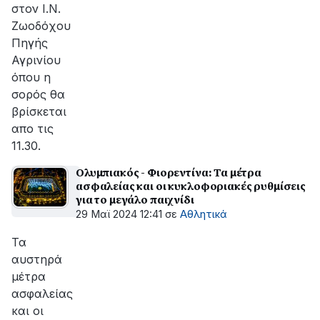
στον Ι.Ν.
Ζωοδόχου
Πηγής
Αγρινίου
όπου η
σορός θα
βρίσκεται
απο τις
11.30.
Ολυμπιακός - Φιορεντίνα: Τα μέτρα
ασφαλείας και οι κυκλοφοριακές ρυθμίσεις
για το μεγάλο παιχνίδι
29 Μαϊ 2024 12:41
σε
Αθλητικά
Τα
αυστηρά
μέτρα
ασφαλείας
και οι