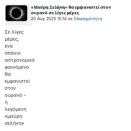
«Μαύρη Σελήνη» θα εμφανιστεί στον
ουρανό σε λίγες μέρες
20 Αυγ 2025 15:14
σε
Επικαιρότητα
Σε λίγες
μέρες,
ένα
σπάνιο
αστρονομικό
φαινόμενο
θα
εμφανιστεί
στον
ουρανό –
η
λεγόμενη
«μαύρη
σελήνη»