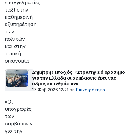
επαγγελματίες
ταξί στην
καθημερινή
εξυπηρέτηση
των
πολιτών
και στην
τοπική
οικονομία
Δημήτρης Πτωχός: «Στρατηγικό ορόσημο
για την Ελλάδα οι συμβάσεις έρευνας
υδρογονανθράκων»
17 Φεβ 2026 12:21
σε
Επικαιρότητα
«Οι
υπογραφές
των
συμβάσεων
για την