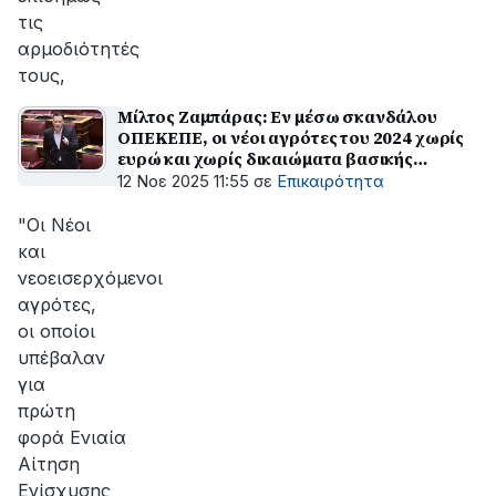
τις
αρμοδιότητές
τους,
Μίλτος Ζαμπάρας: Εν μέσω σκανδάλου
ΟΠΕΚΕΠΕ, οι νέοι αγρότες του 2024 χωρίς
ευρώ και χωρίς δικαιώματα βασικής
ενίσχυσης
12 Νοε 2025 11:55
σε
Επικαιρότητα
"Οι Νέοι
και
νεοεισερχόμενοι
αγρότες,
οι οποίοι
υπέβαλαν
για
πρώτη
φορά Ενιαία
Αίτηση
Ενίσχυσης