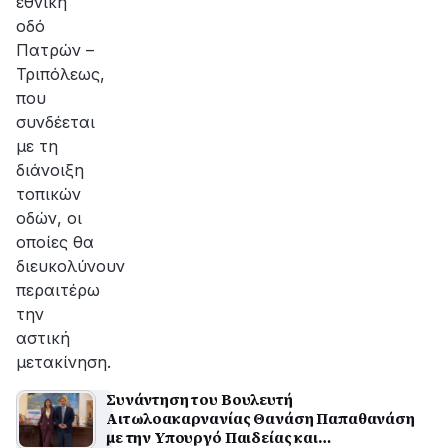
εθνική
οδό
Πατρών –
Τριπόλεως,
που
συνδέεται
με τη
διάνοιξη
τοπικών
οδών, οι
οποίες θα
διευκολύνουν
περαιτέρω
την
αστική
μετακίνηση.
Συνάντηση του Βουλευτή
Αιτωλοακαρνανίας Θανάση Παπαθανάση
με την Υπουργό Παιδείας και