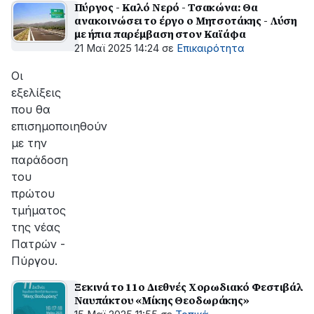
Πύργος - Καλό Νερό - Τσακώνα: Θα
ανακοινώσει το έργο ο Μητσοτάκης - Λύση
με ήπια παρέμβαση στον Καϊάφα
21 Μαϊ 2025 14:24
σε
Επικαιρότητα
Οι
εξελίξεις
που θα
επισημοποιηθούν
με την
παράδοση
του
πρώτου
τμήματος
της νέας
Πατρών -
Πύργου.
Ξεκινά το 11ο Διεθνές Χορωδιακό Φεστιβάλ
Ναυπάκτου «Μίκης Θεοδωράκης»