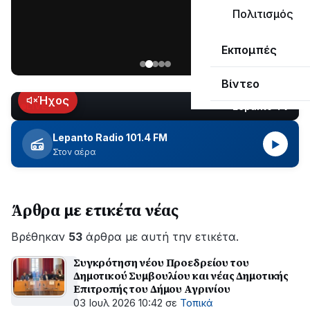
μεγάλο
Πολιτισμός
μέρος
Χωρίς
στο
Εκπομπές
ηλεκτροδότηση
Λυγιά
οι
Ναυπάκτου
Βίντεο
περιοχές
εδώ
Ήχος
Lepanto TV
LIVE
και
περίπου
Lepanto Radio 101.4 FM
▶
δύο
Στον αέρα
ώρες
–
Σε
Άρθρα με ετικέτα νέας
εξέλιξη
οι
Βρέθηκαν
εργασίες
53
άρθρα με αυτή την ετικέτα.
του
Συγκρότηση νέου Προεδρείου του
ΔΕΔΔΗΕ
Δημοτικού Συμβουλίου και νέας Δημοτικής
για
Επιτροπής του Δήμου Αγρινίου
την
03 Ιουλ 2026 10:42
σε
Τοπικά