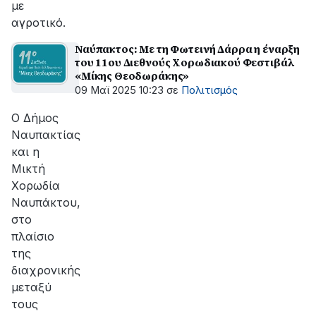
με
αγροτικό.
Ναύπακτος: Με τη Φωτεινή Δάρρα η έναρξη
του 11ου Διεθνούς Χορωδιακού Φεστιβάλ
«Μίκης Θεοδωράκης»
09 Μαϊ 2025 10:23
σε
Πολιτισμός
Ο Δήμος
Ναυπακτίας
και η
Μικτή
Χορωδία
Ναυπάκτου,
στο
πλαίσιο
της
διαχρονικής
μεταξύ
τους