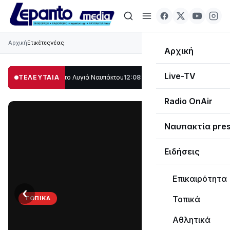
Αρχική
Ετικέτες
νέας
Αρχική
Live-TV
άλο μέρος στο Λυγιά Ναυπάκτου
ΤΕΛΕΥΤΑΙΑ
12:08
Σε τροχιά υλοποίησης η Παράκαμψη 
Radio OnAir
Ναυπακτία pre
Ειδήσεις
Επικαιρότητα
‹
›
Τοπικά
ΤΟΠΙΚΆ
Στο
Αθλητικά
σκοτάδι