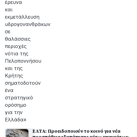
έρευνα
και
εκμετάλλευση
υδρογονανθράκων
σε
θαλάσσιες
περιοχές
νότια της
Πελοποννήσου
και της
Κρήτης
σηματοδοτούν
ένα
στρατηγικό
ορόσημο
για την
Ελλάδα»
ΕΛΤΑ: Προειδοποιούν το κοινό για νέα
προσπάθεια εξαπάτησης μέσω μηνυμάτων