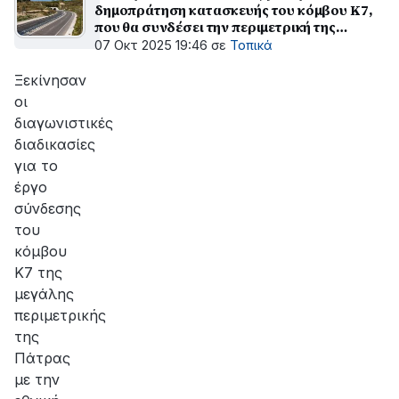
δημοπράτηση κατασκευής του κόμβου Κ7,
που θα συνδέσει την περιμετρική της
Πάτρας με την Πατρών - Τριπόλεως
07 Οκτ 2025 19:46
σε
Τοπικά
Ξεκίνησαν
οι
διαγωνιστικές
διαδικασίες
για το
έργο
σύνδεσης
του
κόμβου
Κ7 της
μεγάλης
περιμετρικής
της
Πάτρας
με την