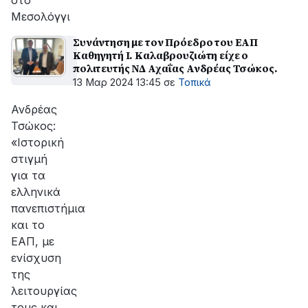
στο
Μεσολόγγι
Συνάντηση με τον Πρόεδρο του ΕΑΠ
Καθηγητή Ι. Καλαβρουζιώτη είχε ο
πολιτευτής ΝΔ Αχαΐας Ανδρέας Τσώκος.
13 Μαρ 2024 13:45
σε
Τοπικά
Ανδρέας
Τσώκος:
«Ιστορική
στιγμή
για τα
ελληνικά
πανεπιστήμια
και το
ΕΑΠ, με
ενίσχυση
της
λειτουργίας
τους και