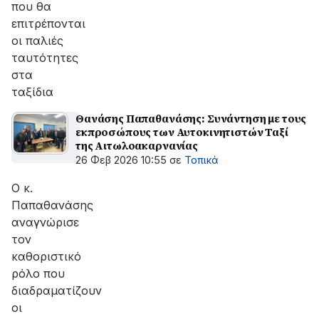
που θα
επιτρέπονται
οι παλιές
ταυτότητες
στα
ταξίδια
Θανάσης Παπαθανάσης: Συνάντηση με τους
εκπροσώπους των Αυτοκινητιστών Ταξί
της Αιτωλοακαρνανίας
26 Φεβ 2026 10:55
σε
Τοπικά
Ο κ.
Παπαθανάσης
αναγνώρισε
τον
καθοριστικό
ρόλο που
διαδραματίζουν
οι