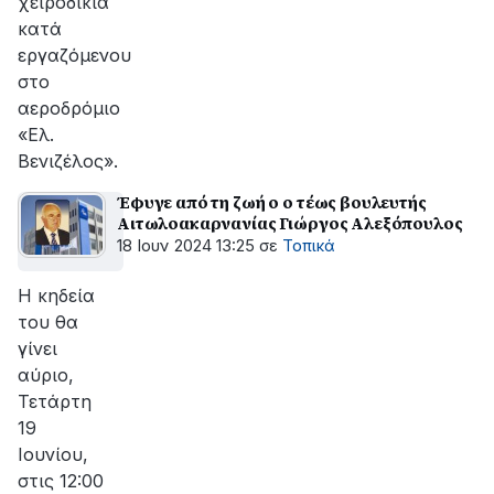
χειροδικία
κατά
εργαζόμενου
στο
αεροδρόμιο
«Ελ.
Βενιζέλος».
Έφυγε από τη ζωή ο ο τέως βουλευτής
Αιτωλοακαρνανίας Γιώργος Αλεξόπουλος
18 Ιουν 2024 13:25
σε
Τοπικά
Η κηδεία
του θα
γίνει
αύριο,
Τετάρτη
19
Ιουνίου,
στις 12:00