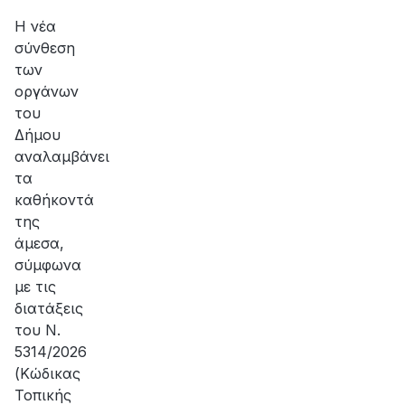
αποκατάσταση
της
Η νέα
βλάβης
σύνθεση
των
οργάνων
του
Δήμου
αναλαμβάνει
τα
καθήκοντά
της
άμεσα,
σύμφωνα
με τις
διατάξεις
του Ν.
5314/2026
(Κώδικας
Τοπικής