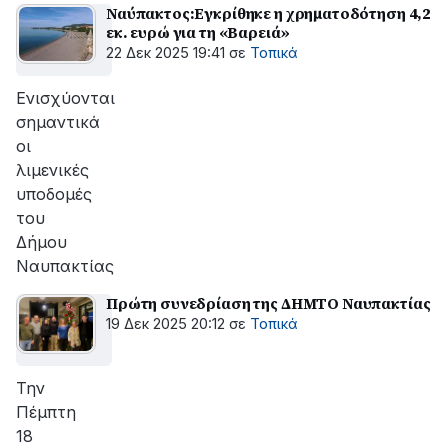
Ναύπακτος:Εγκρίθηκε η χρηματοδότηση 4,2
εκ. ευρώ για τη «Βαρειά»
22 Δεκ 2025 19:41
σε
Τοπικά
Ενισχύονται
σημαντικά
οι
λιμενικές
υποδομές
του
Δήμου
Ναυπακτίας
Πρώτη συνεδρίαση της ΔΗΜΤΟ Ναυπακτίας
19 Δεκ 2025 20:12
σε
Τοπικά
Την
Πέμπτη
18