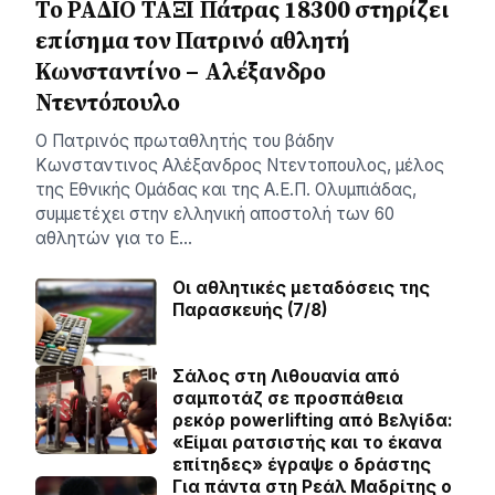
Το ΡΑΔΙΟ ΤΑΞΙ Πάτρας 18300 στηρίζει
επίσημα τον Πατρινό αθλητή
Κωνσταντίνο – Αλέξανδρο
Ντεντόπουλο
Ο Πατρινός πρωταθλητής του βάδην
Κωνσταντινος Αλέξανδρος Ντεντοπουλος, μέλος
της Εθνικής Ομάδας και της Α.Ε.Π. Ολυμπιάδας,
συμμετέχει στην ελληνική αποστολή των 60
αθλητών για το Ε…
Οι αθλητικές μεταδόσεις της
Παρασκευής (7/8)
Σάλος στη Λιθουανία από
σαμποτάζ σε προσπάθεια
ρεκόρ powerlifting από Βελγίδα:
«Είμαι ρατσιστής και το έκανα
επίτηδες» έγραψε ο δράστης
Για πάντα στη Ρεάλ Μαδρίτης ο