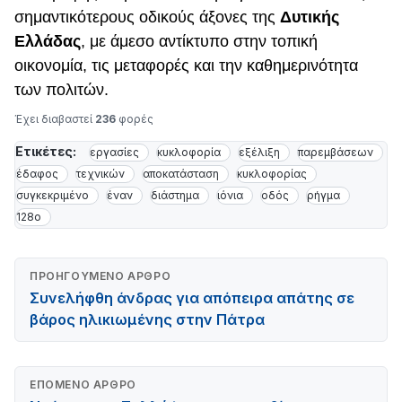
σημαντικότερους οδικούς άξονες της
Δυτικής
Ελλάδας
, με άμεσο αντίκτυπο στην τοπική
οικονομία, τις μεταφορές και την καθημερινότητα
των πολιτών.
Έχει διαβαστεί
236
φορές
Ετικέτες:
εργασίες
κυκλοφορία
εξέλιξη
παρεμβάσεων
έδαφος
τεχνικών
αποκατάσταση
κυκλοφορίας
συγκεκριμένο
έναν
διάστημα
ιόνια
οδός
ρήγμα
128ο
ΠΡΟΗΓΟΎΜΕΝΟ ΆΡΘΡΟ
Συνελήφθη άνδρας για απόπειρα απάτης σε
βάρος ηλικιωμένης στην Πάτρα
ΕΠΌΜΕΝΟ ΆΡΘΡΟ