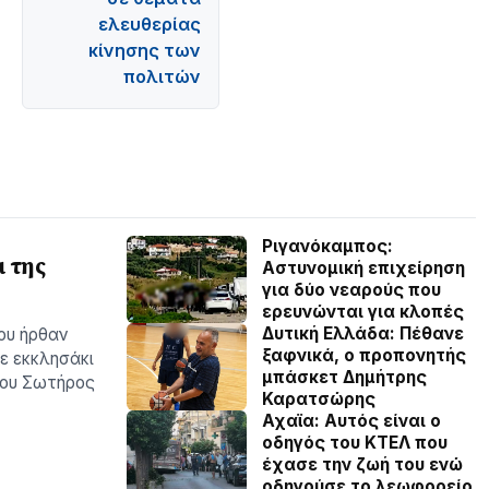
ελευθερίας
κίνησης των
πολιτών
Ριγανόκαμπος:
 της
Αστυνομική επιχείρηση
για δύο νεαρούς που
ερευνώνται για κλοπές
Δυτική Ελλάδα: Πέθανε
ου ήρθαν
ξαφνικά, ο προπονητής
ε εκκλησάκι
μπάσκετ Δημήτρης
του Σωτήρος
Καρατσώρης
Αχαϊα: Αυτός είναι ο
οδηγός του ΚΤΕΛ που
έχασε την ζωή του ενώ
οδηγούσε το λεωφορείο