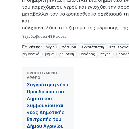
Η σημερινή ένταξη αποτελεί ένα σημαντικό ε
του παρεχόμενου νερού και ενισχύει την ασφά
μεταβάλλει τον μακροπρόθεσμο σχεδιασμό της
και
σύγχρονη λύση στο ζήτημα της ύδρευσης της 
Έχει διαβαστεί
489
φορές
Ετικέτες:
νερού
πόσιμου
εγκατάσταση
επεξεργασ
σημαντικό
βήμα
δημοτική
μονάδας
πηγής
υδροδ
ΠΡΟΗΓΟΎΜΕΝΟ
ΆΡΘΡΟ
Συγκρότηση νέου
Προεδρείου του
Δημοτικού
Συμβουλίου και
νέας Δημοτικής
Επιτροπής του
Δήμου Αγρινίου