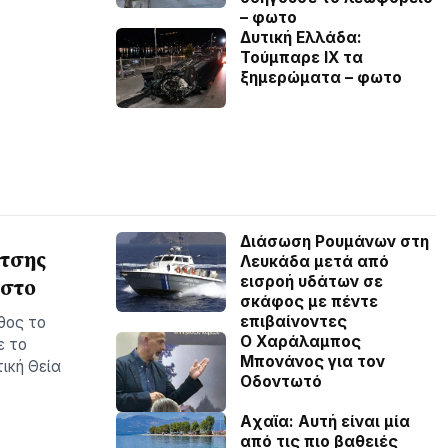
– φωτο
Δυτική Ελλάδα:
Τούμπαρε ΙΧ τα
ξημερώματα – φωτο
Διάσωση Ρουμάνων στη
ίτσης
Λευκάδα μετά από
εισροή υδάτων σε
υστο
σκάφος με πέντε
επιβαίνοντες
θος το
Ο Χαράλαμπος
ε το
Μπονάνος για τον
ική Θεία
Οδοντωτό
Aχαϊα: Αυτή είναι μία
από τις πιο βαθειές