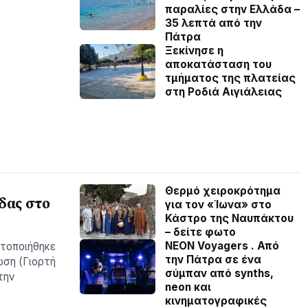
παραλίες στην Ελλάδα –
35 λεπτά από την
Πάτρα
Ξεκίνησε η
αποκατάσταση του
τμήματος της πλατείας
στη Ροδιά Αιγιάλειας
Θερμό χειροκρότημα
δας στο
για τον «Ίωνα» στο
Κάστρο της Ναυπάκτου
– δείτε φωτο
NEON Voyagers . Από
ατοποιήθηκε
την Πάτρα σε ένα
ωση (Γιορτή
σύμπαν από synths,
την
neon και
κινηματογραφικές