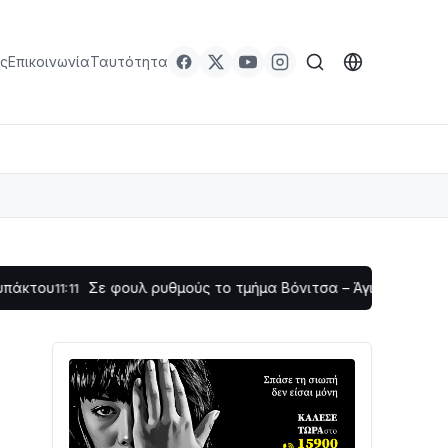
ς
Επικοινωνία
Ταυτότητα
Σε φουλ ρυθμούς το τμήμα Βόνιτσα – Άγιος Νικόλαος | Αυτοψί