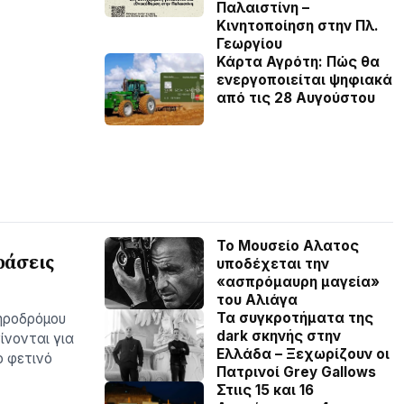
Παλαιστίνη –
Κινητοποίηση στην Πλ.
Γεωργίου
Κάρτα Αγρότη: Πώς θα
ενεργοποιείται ψηφιακά
από τις 28 Αυγούστου
Το Μουσείο Αλατος
ράσεις
υποδέχεται την
«ασπρόμαυρη μαγεία»
του Αλιάγα
Τα συγκροτήματα της
ηροδρόμου
dark σκηνής στην
ίνονται για
Ελλάδα – Ξεχωρίζουν οι
ο φετινό
Πατρινοί Grey Gallows
Στιις 15 και 16