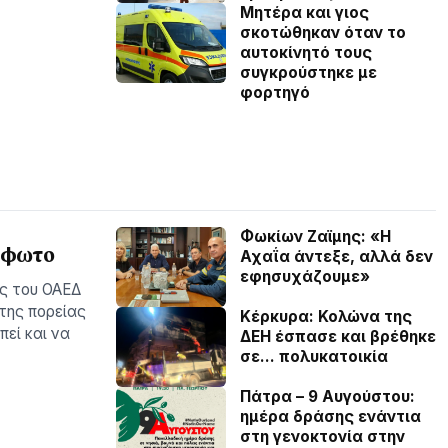
Μητέρα και γιος
σκοτώθηκαν όταν το
αυτοκίνητό τους
συγκρούστηκε με
φορτηγό
Φωκίων Ζαϊμης: «Η
– φωτο
Αχαΐα άντεξε, αλλά δεν
εφησυχάζουµε»
ές του ΟΑΕΔ
 της πορείας
Κέρκυρα: Κολώνα της
εί και να
ΔΕΗ έσπασε και βρέθηκε
σε… πολυκατοικία
Πάτρα – 9 Αυγούστου:
ημέρα δράσης ενάντια
στη γενοκτονία στην