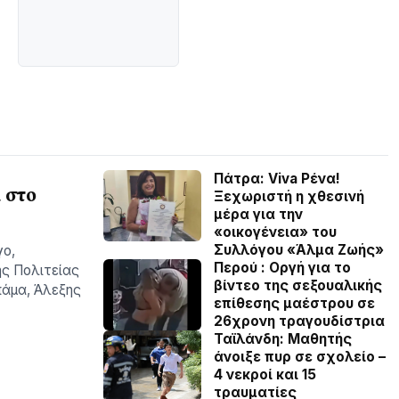
Πάτρα: Viva Ρένα!
 στο
Ξεχωριστή η χθεσινή
μέρα για την
«οικογένεια» του
Συλλόγου «Άλμα Ζωής»
γο,
Περού : Οργή για το
ς Πολιτείας
βίντεο της σεξουαλικής
πάµα, Άλεξης
επίθεσης μαέστρου σε
26χρονη τραγουδίστρια
Ταϊλάνδη: Μαθητής
άνοιξε πυρ σε σχολείο –
4 νεκροί και 15
τραυματίες