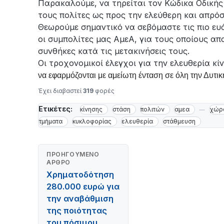
Παρακαλούμε, να τηρείται τον Κώδικα Οδικής
τους πολίτες ως προς την ελεύθερη και απρόσ
Θεωρούμε σημαντικό να σεβόμαστε τις πιο ευ
οι συμπολίτες μας ΑμεΑ, για τους οποίους απα
συνθήκες κατά τις μετακινήσεις τους.
Οι τροχονομικοί έλεγχοι για την ελευθερία κ
να εφαρμόζονται με αμείωτη ένταση σε όλη την Δυτι
Έχει διαβαστεί
319
φορές
Ετικέτες:
κίνησης
στάση
πολιτών
αμεα
χώρ
τμήματα
κυκλοφορίας
ελευθερία
στάθμευση
ΠΡΟΗΓΟΎΜΕΝΟ
ΆΡΘΡΟ
Χρηματοδότηση
280.000 ευρώ για
την αναβάθμιση
της ποιότητας
του πόσιμου