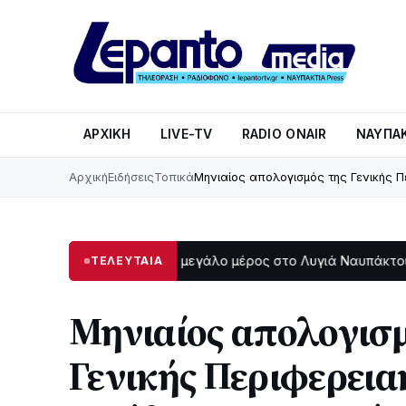
ΑΡΧΙΚΉ
LIVE-TV
RADIO ONAIR
ΝΑΥΠΑΚ
Αρχική
Ειδήσεις
Τοπικά
Μηνιαίος απολογισμός της Γενικής 
Στο σκοτάδι μεγάλο μέρος στο Λυγιά Ναυπάκτου
Σε τ
ΤΕΛΕΥΤΑΙΑ
9:47
12:08
Μηνιαίος απολογισμ
Γενικής Περιφερεια