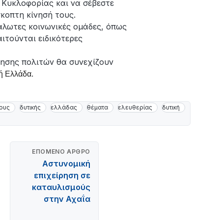
 Κυκλοφορίας και να σέβεστε
κοπτη κίνησή τους.
άλωτες κοινωνικές ομάδες, όπως
ιτούνται ειδικότερες
ίνησης πολιτών θα συνεχίζουν
κή Ελλάδα.
ους
δυτικής
ελλάδας
θέματα
ελευθερίας
δυτική
ΕΠΌΜΕΝΟ ΆΡΘΡΟ
Aστυνομική
επιχείρηση σε
καταυλισμούς
στην Αχαΐα