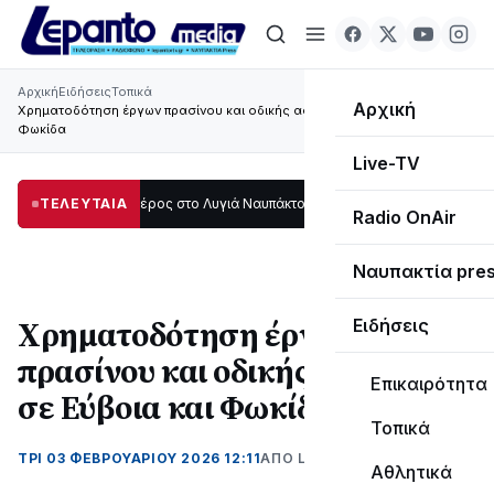
Αρχική
Ειδήσεις
Τοπικά
Αρχική
Χρηματοδότηση έργων πρασίνου και οδικής ασφάλειας σε Εύβοια και
Φωκίδα
Live-TV
δι μεγάλο μέρος στο Λυγιά Ναυπάκτου
ΤΕΛΕΥΤΑΙΑ
12:08
Σε τροχιά υλοποίησης η Παρά
Radio OnAir
Ναυπακτία pre
Χρηματοδότηση έργων
Ειδήσεις
πρασίνου και οδικής ασφάλειας
Επικαιρότητα
σε Εύβοια και Φωκίδα
Τοπικά
ΤΡΊ 03 ΦΕΒΡΟΥΑΡΊΟΥ 2026 12:11
ΑΠΌ LEPANTO RTV
Αθλητικά