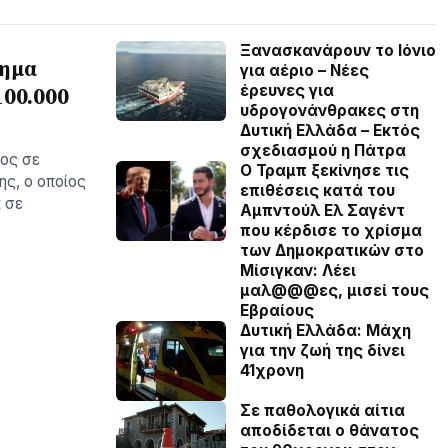
Ξανασκανάρουν το Ιόνιο
χημα
για αέριο – Νέες
έρευνες για
100.000
υδρογονάνθρακες στη
Δυτική Ελλάδα – Εκτός
σχεδιασμού η Πάτρα
ος σε
O Τραμπ ξεκίνησε τις
ς, ο οποίος
επιθέσεις κατά του
 σε
Αμπντούλ Ελ Σαγέντ
που κέρδισε το χρίσμα
των Δημοκρατικών στο
Μίσιγκαν: Λέει
μαλ@@@ες, μισεί τους
Εβραίους
Δυτική Ελλάδα: Μάχη
για την ζωή της δίνει
41χρονη
Σε παθολογικά αίτια
αποδίδεται ο θάνατος