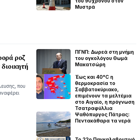
του 90χρονου στον
Μυστρά
ΠΓΝΠ: Δωρεά στη μνήμη
φορά ροζ
του ογκολόγου Θωμά
Μακατσώρη
 διοικητή
Έως και 40°C η
θερμοκρασία το
λευσης, που
Σαββατοκύριακο,
αναφέρει
επιμένουν τα μελτέμια
στο Αιγαίο, η πρόγνωση
Τσατραφύλλια
Ψαθόπυργος Πάτρας:
Πεντακάθαρα τα νερά
Το 22ο Παγκαλαβρυτινό