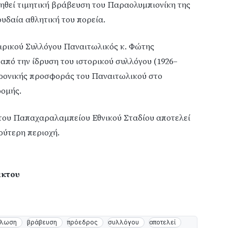
ηθεί τιμητική βράβευση του Παραολυμπιονίκη της
υδαία αθλητική του πορεία.
ιρικού Συλλόγου Παναιτωλικός κ. Φώτης
πό την ίδρυση του ιστορικού συλλόγου (1926–
χρονικής προσφοράς του Παναιτωλικού στο
ρομής.
του Παπαχαραλαμπείου Εθνικού Σταδίου αποτελεί
ρύτερη περιοχή.
άκτου
ήλωση
βράβευση
πρόεδρος
συλλόγου
αποτελεί