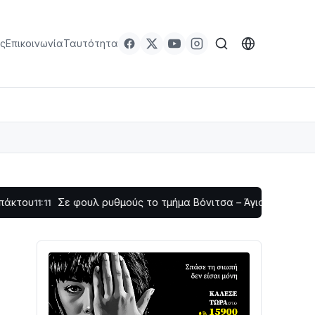
ς
Επικοινωνία
Ταυτότητα
Σε φουλ ρυθμούς το τμήμα Βόνιτσα – Άγιος Νικόλαος | Αυτοψί