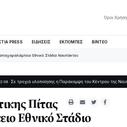
Όροι Χρήση
ΤΊΑ PRESS
ΕΙΔΉΣΕΙΣ
ΕΚΠΟΜΠΈΣ
ΒΊΝΤΕΟ
Παπαχαραλάμπειο Εθνικό Στάδιο Ναυπάκτου
οχιά υλοποίησης η Παράκαμψη του Κέντρου της Ναυπάκτου
11:11
ικης Πίτας
ιο Εθνικό Στάδιο