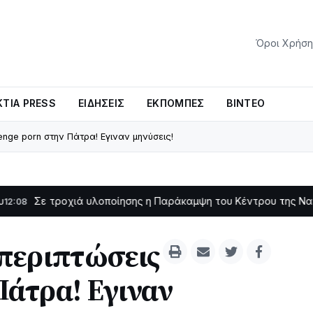
Όροι Χρήση
ΤΊΑ PRESS
ΕΙΔΉΣΕΙΣ
ΕΚΠΟΜΠΈΣ
ΒΊΝΤΕΟ
enge porn στην Πάτρα! Εγιναν μηνύσεις!
ροχιά υλοποίησης η Παράκαμψη του Κέντρου της Ναυπάκτου
11:1
 περιπτώσεις
Πάτρα! Εγιναν