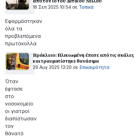
από τον ιό του Δυτικού Νείλου
16 Σεπ 2025 10:54
σε
Τοπικά
Εφαρμόστηκαν
όλα τα
προβλεπόμενα
πρωτόκολλα
Ηράκλειο: Ηλικιωμένη έπεσε από τις σκάλες
και τραυματίστηκε θανάσιμα
29 Αυγ 2025 13:20
σε
Επικαιρότητα
Όταν
έφτασε
στο
νοσοκομείο
οι γιατροί
διαπίστωσαν
τον
θάνατό