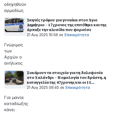
οδηγηθούν
αρμοδίως
Σκηνές τρόμου για γυναίκα στον Άγιο
Δημήτριο – 17χρονος της επιτέθηκε και της
άρπαξε την αλυσίδα που φορούσε
21 Αυγ 2025 10:56
σε
Επικαιρότητα
Γνώριμος
των
Αρχών ο
ανήλικος
Σοκάρουν τα στοιχεία για τη δολοφονία
στο Χαλάνδρι – Η ομολογία του δράστη, η
καταγγελία της 47χρονης και οι 15
μαχαιριές
21 Αυγ 2025 09:45
σε
Επικαιρότητα
Για μανία
καταδίωξης
κάνει