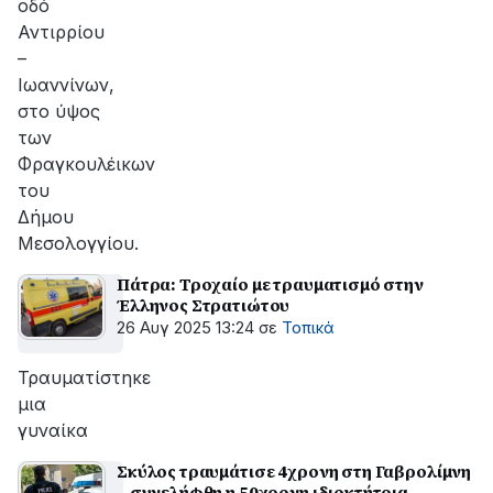
οδό
Αντιρρίου
–
Ιωαννίνων,
στο ύψος
των
Φραγκουλέικων
του
Δήμου
Μεσολογγίου.
Πάτρα: Τροχαίο με τραυματισμό στην
Έλληνος Στρατιώτου
26 Αυγ 2025 13:24
σε
Τοπικά
Τραυματίστηκε
μια
γυναίκα
Σκύλος τραυμάτισε 4χρονη στη Γαβρολίμνη
– συνελήφθη η 50χρονη ιδιοκτήτρια