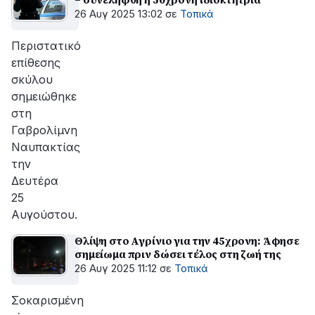
26 Αυγ 2025 13:02
σε
Τοπικά
Περιστατικό
επίθεσης
σκύλου
σημειώθηκε
στη
Γαβρολίμνη
Ναυπακτίας
την
Δευτέρα
25
Αυγούστου.
Θλίψη στο Αγρίνιο για την 45χρονη: Άφησε
σημείωμα πριν δώσει τέλος στη ζωή της
26 Αυγ 2025 11:12
σε
Τοπικά
Σοκαρισμένη