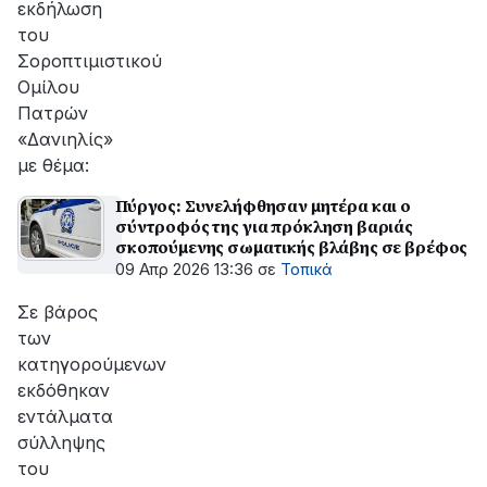
εκδήλωση
του
Σοροπτιμιστικού
Ομίλου
Πατρών
«Δανιηλίς»
με θέμα:
Πύργος: Συνελήφθησαν μητέρα και ο
σύντροφός της για πρόκληση βαριάς
σκοπούμενης σωματικής βλάβης σε βρέφος
09 Απρ 2026 13:36
σε
Τοπικά
Σε βάρος
των
κατηγορούμενων
εκδόθηκαν
εντάλματα
σύλληψης
του