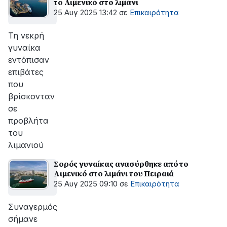
το Λιμενικό στο λιμάνι
25 Αυγ 2025 13:42
σε
Επικαιρότητα
Τη νεκρή
γυναίκα
εντόπισαν
επιβάτες
που
βρίσκονταν
σε
προβλήτα
του
λιμανιού
Σορός γυναίκας ανασύρθηκε από το
Λιμενικό στο λιμάνι του Πειραιά
25 Αυγ 2025 09:10
σε
Επικαιρότητα
Συναγερμός
σήμανε