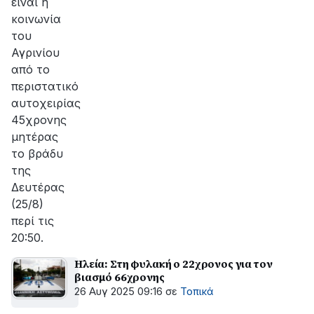
είναι η
κοινωνία
του
Αγρινίου
από το
περιστατικό
αυτοχειρίας
45χρονης
μητέρας
το βράδυ
της
Δευτέρας
(25/8)
περί τις
20:50.
Ηλεία: Στη φυλακή ο 22χρονος για τον
βιασμό 66χρονης
26 Αυγ 2025 09:16
σε
Τοπικά