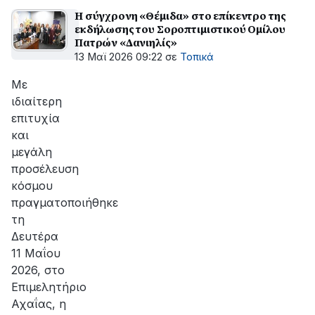
Η σύγχρονη «Θέμιδα» στο επίκεντρο της
εκδήλωσης του Σοροπτιμιστικού Ομίλου
Πατρών «Δανιηλίς»
13 Μαϊ 2026 09:22
σε
Τοπικά
Με
ιδιαίτερη
επιτυχία
και
μεγάλη
προσέλευση
κόσμου
πραγματοποιήθηκε
τη
Δευτέρα
11 Μαΐου
2026, στο
Επιμελητήριο
Αχαΐας, η