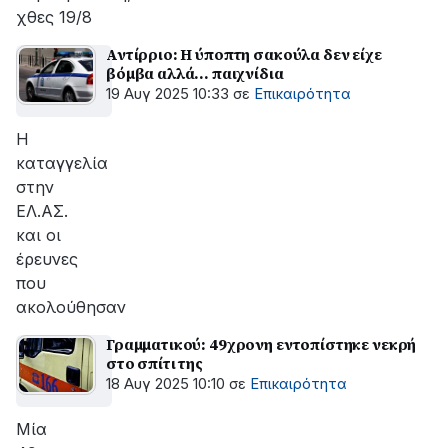
χθες 19/8
Αντίρριο: Η ύποπτη σακούλα δεν είχε
βόμβα αλλά... παιχνίδια
19 Αυγ 2025 10:33
σε
Επικαιρότητα
Η
καταγγελία
στην
ΕΛ.ΑΣ.
και οι
έρευνες
που
ακολούθησαν
Γραμματικού: 49χρονη εντοπίστηκε νεκρή
στο σπίτι της
18 Αυγ 2025 10:10
σε
Επικαιρότητα
Μία