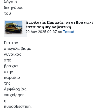
λόγο ο
δικηγόρος
του
Αμφιλοχία: Παραπάτησε σε βράχια κι
έσπευσε η Πυροσβεστική
20 Αυγ 2025 09:37
σε
Τοπικά
Για τον
απεγκλωβισμό
γυναίκας
από
βράχια
στην
παραλία
της
Αμφιλοχίας
επιχείρησε
η
πυροσβεστική,