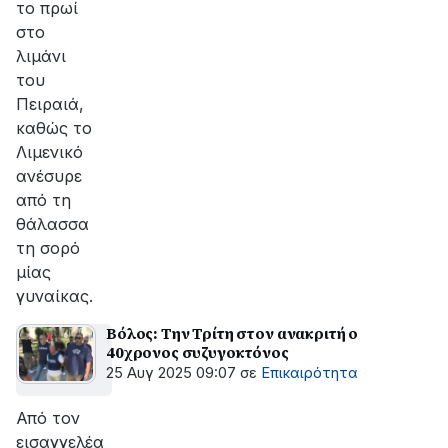
το πρωί
στο
λιμάνι
του
Πειραιά,
καθώς το
Λιμενικό
ανέσυρε
από τη
θάλασσα
τη σορό
μίας
γυναίκας.
Βόλος: Την Τρίτη στον ανακριτή ο
40χρονος συζυγοκτόνος
25 Αυγ 2025 09:07
σε
Επικαιρότητα
Από τον
εισαγγελέα