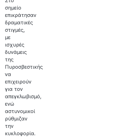
Στο
σημείο
επικράτησαν
δραματικές
στιγμές,
με
ισχυρές
δυνάμεις
της
Πυροσβεστικής
να
επιχειρούν
για τον
απεγκλωβισμό,
ενώ
αστυνομικοί
ρύθμιζαν
την
κυκλοφορία.