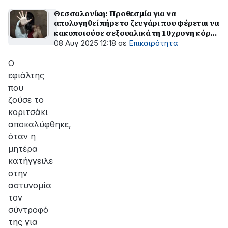
Θεσσαλονίκη: Προθεσμία για να
απολογηθεί πήρε το ζευγάρι που φέρεται να
κακοποιούσε σεξουαλικά τη 10χρονη κόρη
της γυναίκας
08 Αυγ 2025 12:18
σε
Επικαιρότητα
Ο
εφιάλτης
που
ζούσε το
κοριτσάκι
αποκαλύφθηκε,
όταν η
μητέρα
κατήγγειλε
στην
αστυνομία
τον
σύντροφό
της για