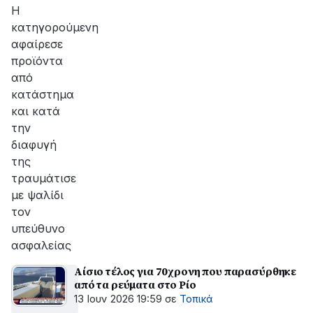
Η
κατηγορούμενη
αφαίρεσε
προϊόντα
από
κατάστημα
και κατά
την
διαφυγή
της
τραυμάτισε
με ψαλίδι
τον
υπεύθυνο
ασφαλείας
Αίσιο τέλος για 70χρονη που παρασύρθηκε
από τα ρεύματα στο Ρίο
13 Ιουν 2026 19:59
σε
Τοπικά