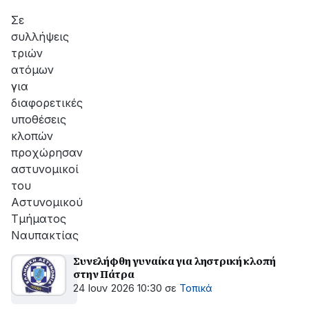
Σε
συλλήψεις
τριών
ατόμων
για
διαφορετικές
υποθέσεις
κλοπών
προχώρησαν
αστυνομικοί
του
Αστυνομικού
Τμήματος
Ναυπακτίας
Συνελήφθη γυναίκα για ληστρική κλοπή
στην Πάτρα
24 Ιουν 2026 10:30
σε
Τοπικά