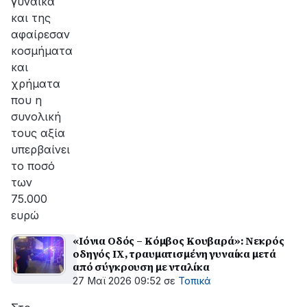
γυναίκα
και της
αφαίρεσαν
κοσμήματα
και
χρήματα
που η
συνολική
τους αξία
υπερβαίνει
το ποσό
των
75.000
ευρώ
«Ιόνια Οδός – Κόμβος Κουβαρά»: Νεκρός
οδηγός ΙΧ, τραυματισμένη γυναίκα μετά
από σύγκρουση με νταλίκα
27 Μαϊ 2026 09:52
σε
Τοπικά