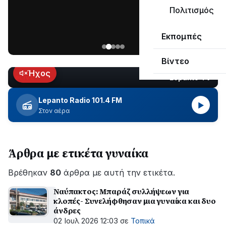
ΣΥΝΕΧΙΖΕΤΑΙ…
Πολιτισμός
Νέα
Εκπομπές
ανάρτηση
του
Βίντεο
Ανδρέα
Κωτσανά
Ήχος
Lepanto TV
LIVE
για
τα
Lepanto Radio 101.4 FM
▶
μεγάλα
Στον αέρα
έργα
του
Δήμου
Άρθρα με ετικέτα γυναίκα
Βρέθηκαν
80
άρθρα με αυτή την ετικέτα.
Ναύπακτος: Μπαράζ συλλήψεων για
κλοπές- Συνελήφθησαν μια γυναίκα και δυο
άνδρες
02 Ιουλ 2026 12:03
σε
Τοπικά