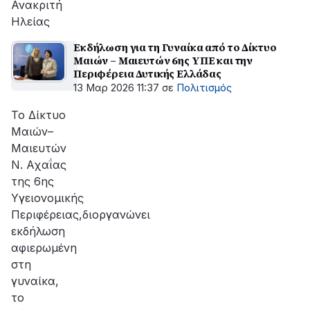
Ανακριτή
Ηλείας
Εκδήλωση για τη Γυναίκα από το Δίκτυο
Μαιών – Μαιευτών 6ης ΥΠΕ και την
Περιφέρεια Δυτικής Ελλάδας
13 Μαρ 2026 11:37
σε
Πολιτισμός
Το Δίκτυο
Μαιών–
Μαιευτών
Ν. Αχαΐας
της 6ης
Υγειονομικής
Περιφέρειας,διοργανώνει
εκδήλωση
αφιερωμένη
στη
γυναίκα,
το