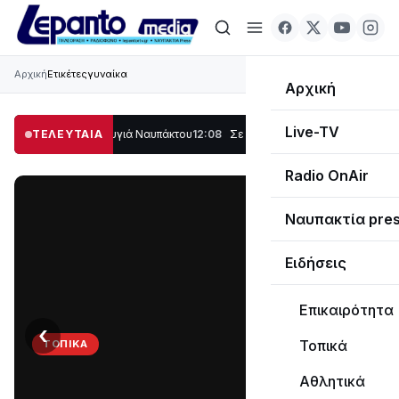
Αρχική
Ετικέτες
γυναίκα
Αρχική
Live-TV
 μέρος στο Λυγιά Ναυπάκτου
ΤΕΛΕΥΤΑΙΑ
12:08
Σε τροχιά υλοποίησης η Παράκαμψη του 
Radio OnAir
Ναυπακτία pre
Ειδήσεις
Επικαιρότητα
‹
›
Τοπικά
ΤΟΠΙΚΆ
ΤΟ
Αθλητικά
ΠΑΡΤΥ