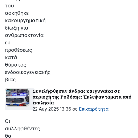
του
ασκήθηκε
κακουργηματική
δίωξη για
ανθρωποκτονία
εκ
προθέσεως
κατά
θύματος
ενδοοικογενειακής
βίας.
Συνελήφθησαν άνδρας και γυναίκα σε
περιοχή της Ροδόπης: Έκλεψαν τάματα από
εκκλησία
22 Αυγ 2025 13:36
σε
Επικαιρότητα
Οι
συλληφθέντες
θα