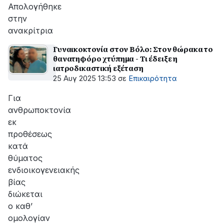
Απολογήθηκε
στην
ανακρίτρια
Γυναικοκτονία στον Βόλο: Στον θώρακα το
θανατηφόρο χτύπημα - Τι έδειξε η
ιατροδικαστική εξέταση
25 Αυγ 2025 13:53
σε
Επικαιρότητα
Για
ανθρωποκτονία
εκ
προθέσεως
κατά
θύματος
ενδιοικογενειακής
βίας
διώκεται
ο καθ’
ομολογίαν