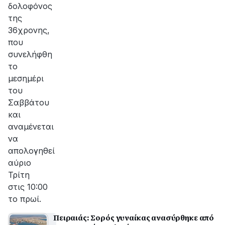
δολοφόνος
της
36χρονης,
που
συνελήφθη
το
μεσημέρι
του
Σαββάτου
και
αναμένεται
να
απολογηθεί
αύριο
Τρίτη
στις 10:00
το πρωί.
Πειραιάς: Σορός γυναίκας ανασύρθηκε από