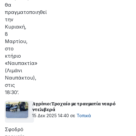
θα
πραγματοποιηθεί
την
Κυριακή,
8
Μαρτίου,
στο
κτήριο
«Ναυπακτία»
(Λιμάνι
Ναυπάκτου),
στις
18:30’.
Αγρίνιο:Τροχαίο με τραυματία νεαρό
ντελιβερά
15 Δεκ 2025 14:40
σε
Τοπικά
Σφοδρό