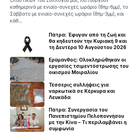
Ελαστικών του Συλλόγου μας λειτουργούν
καθημερινά με ενιαίο-συνεχές ωράριο (8πμ-6μμ), το
Σάββατο με ενιαίο-συνεχές ωράριο (8πμ-3μμ), και
κάθ…
Πάτρα: Έφυγαν από τη ζωή και
θα κηδευτούν την Κυριακή 9 και
τη Δευτέρα 10 Αυγούστου 2026
Ερύμανθος: Ολοκληρώθηκαν οι
εργασίες τσιμεντόστρωσης του
οικισμού Μοιραλίου
Τέσσερις συλλήψεις για
ναρκωτικά σε Κέρκυρα και
Λευκάδα
Πάτρα: Συνεργασία του
Πανεπιστημίου Πελοποννήσου
με την Κίνα – Τι περιλαμβάνει η
συμφωνία