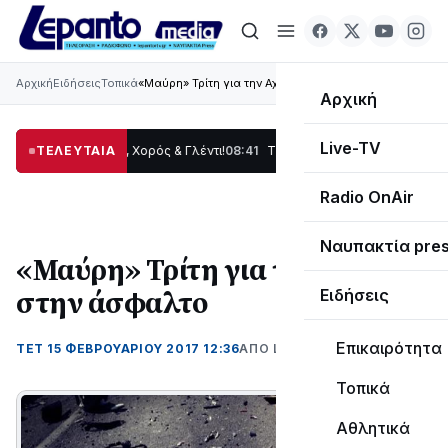
Αρχική
Ειδήσεις
Τοπικά
«Μαύρη» Τρίτη για την Αχαΐα στην άσφαλτο
Αρχική
Live-TV
: Παράδοση, Χορός & Γλέντι!
ΤΕΛΕΥΤΑΙΑ
08:41
ΤΟ ΠΑΡΤΥ ΣΥΝΕΧΙΖΕΤΑΙ…
19:47
Στο σκ
Radio OnAir
Ναυπακτία pre
«Μαύρη» Τρίτη για την Αχαΐα
στην άσφαλτο
Ειδήσεις
Επικαιρότητα
ΤΕΤ 15 ΦΕΒΡΟΥΑΡΊΟΥ 2017 12:36
ΑΠΌ LEPANTO RTV
Τοπικά
Αθλητικά