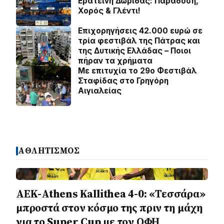
Ερατεινή Δωρίδας: Παράδοση,
Χορός & Γλέντι!
Επιχορηγήσεις 42.000 ευρώ σε
τρία φεστιβάλ της Πάτρας και
της Δυτικής Ελλάδας – Ποιοι
πήραν τα χρήματα
Με επιτυχία το 29ο Φεστιβάλ
Σταφίδας στο Γρηγόρη
Aιγιαλείας
ΑΘΛΗΤΙΣΜΟΣ
ΑΕΚ-Athens Kallithea 4-0: «Τεσσάρα»
μπροστά στον κόσμο της πριν τη μάχη
για το Super Cup με τον ΟΦΗ