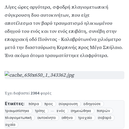
Λίγες ώρες αργότερα, σφοδρή πλαγιομετωπική
σύγκρουση δυο αυτοκινήτων, που είχε
αποτέλεσμα τον βαρύ τραυματισμό ηλικιωμένου
οδηγού του ενός και τον ενός επιβάτη, συνέβη στην
επαρχιακή οδό Πούντας - Καλαβρύτωνένα χιλιόμετρο
μετά την διασταύρωση Κερπινής προς Μέγα Σπήλαιο.
Ένα ακόμα άτομα τραυματίστηκε ελαφρύτερα.
Έχει διαβαστεί
2364
φορές
Ετικέτες:
πάτρα
προς
σύγκρουση
οδηγούσε
τραυματίστηκε
τρίτης
ενός
σημειώθηκε
πατρών
πλαγιομετωπική
αυτοκίνητο
αθήνα
τροχαίο
σοβαρό
αχαΐα