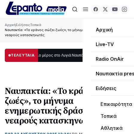
Αρχική
Ειδήσεις
Τοπικά
Αρχική
Ναυπακτία: «Το κράνος σώζει ζωές», το μήνυμα ενημερωτικής δράσης σε
νεαρούς κατασκηνωτές
Live-TV
οτάδι μεγάλο μέρος στο Λυγιά Ναυπάκτου
ΤΕΛΕΥΤΑΙΑ
12:08
Σε τροχιά υλοποίησης η Π
Radio OnAir
Ναυπακτία pre
Ναυπακτία: «Το κράνος σώζει
Ειδήσεις
ζωές», το μήνυμα
Επικαιρότητα
ενημερωτικής δράσης σε
Τοπικά
νεαρούς κατασκηνωτές
Αθλητικά