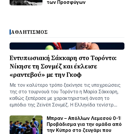
των Προσφύγων
ΑΘΛΗΤΙΣΜΟΣ
Εντυπωσιακή Σάκκαρη στο Τορόντο:
Νίκησε τη Σονμέζ και έκλεισε
«ραντεβού» με την Γκοφ
Με τον καλύτερο τρόπο ξεκίνησε τις υποχρεώσεις
της στο τουρνουά του Τορόντο η Μαρία Σάκκαρη,
καθώς ξεπέρασε με χαρακτηριστική άνεση το
εμπόδιο της Ζεϊνέπ Σονμέζ. Η Ελληνίδα τενίστρ…
Μπραν – Απόλλων Λεμεσού 0-1:
Προβάδισμα για την ομάδα από
την Κύπρο στο ζευγάρι που