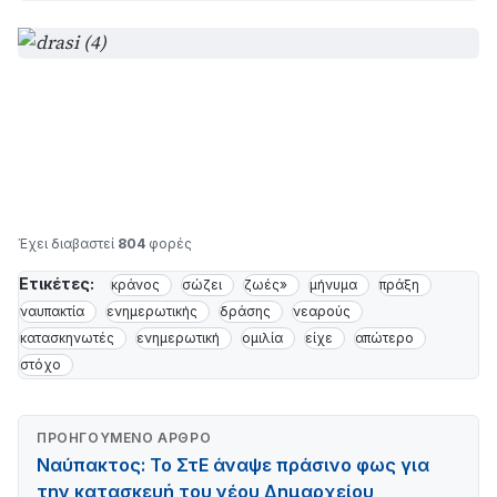
Έχει διαβαστεί
804
φορές
Ετικέτες:
κράνος
σώζει
ζωές»
μήνυμα
πράξη
ναυπακτία
ενημερωτικής
δράσης
νεαρούς
κατασκηνωτές
ενημερωτική
ομιλία
είχε
απώτερο
στόχο
ΠΡΟΗΓΟΎΜΕΝΟ ΆΡΘΡΟ
Ναύπακτος: Το ΣτΕ άναψε πράσινο φως για
την κατασκευή του νέου Δημαρχείου