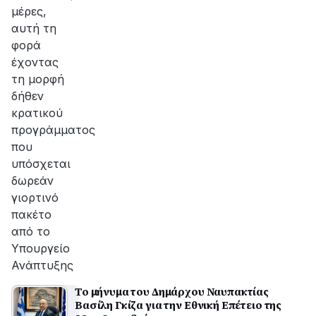
μέρες,
αυτή τη
φορά
έχοντας
τη μορφή
δήθεν
κρατικού
προγράμματος
που
υπόσχεται
δωρεάν
γιορτινό
πακέτο
από το
Υπουργείο
Ανάπτυξης
Το μήνυμα του Δημάρχου Ναυπακτίας
Βασίλη Γκίζα για την Εθνική Επέτειο της