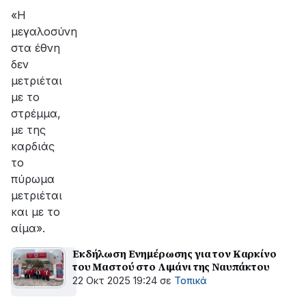
«Η
μεγαλοσύνη
στα έθνη
δεν
μετριέται
με το
στρέμμα,
με της
καρδιάς
το
πύρωμα
μετριέται
και με το
αίμα».
Εκδήλωση Ενημέρωσης για τον Καρκίνο
του Μαστού στο Λιμάνι της Ναυπάκτου
22 Οκτ 2025 19:24
σε
Τοπικά