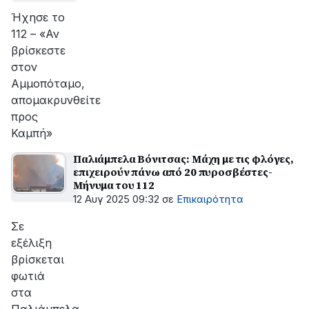
Ήχησε το
112 – «Αν
βρίσκεστε
στον
Αμμοπόταμο,
απομακρυνθείτε
προς
Καμπή»
Παλιάμπελα Βόνιτσας: Μάχη με τις φλόγες,
επιχειρούν πάνω από 20 πυροσβέστες-
Μήνυμα του 112
12 Αυγ 2025 09:32
σε
Επικαιρότητα
Σε
εξέλιξη
βρίσκεται
φωτιά
στα