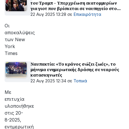
του Τραμπ – Υπερχρέωση εκατομμυρίων
για γιοτ που βρίσκεται σε ναυπηγείο στο
Πέραμα
22 Αυγ 2025 13:28
σε
Επικαιρότητα
Οι
αποκαλύψεις
των New
York
Times
Ναυπακτία: «Το κράνος σώζει ζωές», το
μήνυμα ενημερωτικής δράσης σε νεαρούς
κατασκηνωτές
22 Αυγ 2025 12:34
σε
Τοπικά
Με
επιτυχία
υλοποιήθηκε
στις 20-
8-2025,
ενημερωτική