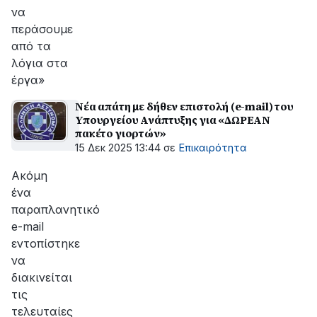
να
περάσουμε
από τα
λόγια στα
έργα»
Νέα απάτη με δήθεν επιστολή (e-mail) του
Υπουργείου Ανάπτυξης για «ΔΩΡΕΑΝ
πακέτο γιορτών»
15 Δεκ 2025 13:44
σε
Επικαιρότητα
Ακόμη
ένα
παραπλανητικό
e-mail
εντοπίστηκε
να
διακινείται
τις
τελευταίες