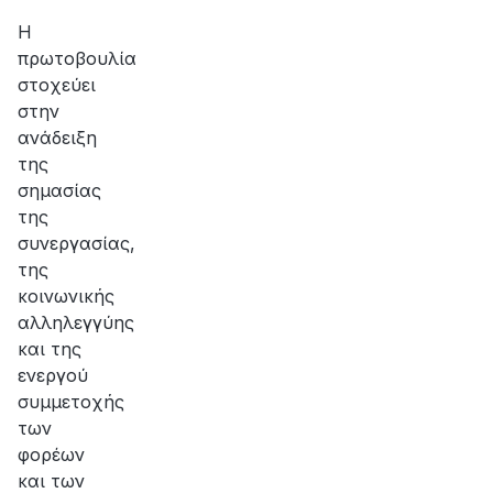
αποκατάσταση
της
Η
βλάβης
πρωτοβουλία
στοχεύει
στην
ανάδειξη
της
σημασίας
της
συνεργασίας,
της
κοινωνικής
αλληλεγγύης
και της
ενεργού
συμμετοχής
των
φορέων
και των