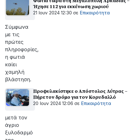
Φωτιά τώρα στη Μεγαλόπολη Αρκαδίας –
Ήχησε 112 για εκκένωση χωριού
21 Ιουν 2024 12:30
σε
Επικαιρότητα
Σύμφωνα
με τις
πρώτες
πληροφορίες,
η φωτιά
καίει
χαμηλή
βλάστηση.
Προφυλακίστηκε ο Απόστολος Λύτρας –
Πήρε τον δρόμο για τον Κορυδαλλό
20 Ιουν 2024 12:06
σε
Επικαιρότητα
μετά τον
άγριο
ξυλοδαρμό