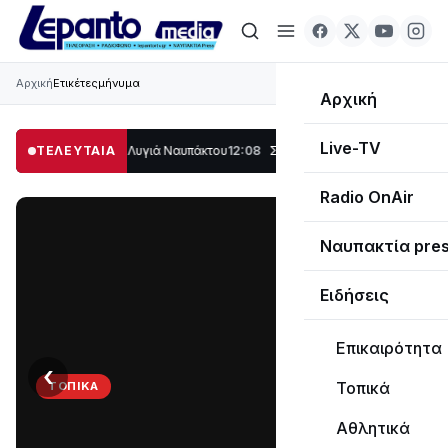
Αρχική
Ετικέτες
μήνυμα
Αρχική
Live-TV
ο μέρος στο Λυγιά Ναυπάκτου
ΤΕΛΕΥΤΑΙΑ
12:08
Σε τροχιά υλοποίησης η Παράκαμψη το
Radio OnAir
Ναυπακτία pre
Ειδήσεις
Επικαιρότητα
‹
›
Τοπικά
ΤΟΠΙΚΆ
Στο
Αθλητικά
σκοτάδι