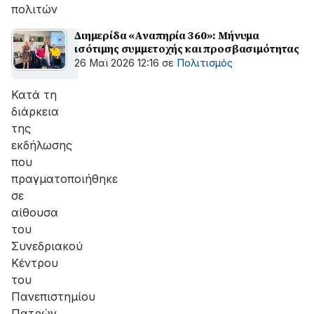
πολιτών
Διημερίδα «Αναπηρία 360»: Μήνυμα
ισότιμης συμμετοχής και προσβασιμότητας
26 Μαϊ 2026 12:16
σε
Πολιτισμός
Κατά τη
διάρκεια
της
εκδήλωσης
που
πραγματοποιήθηκε
σε
αίθουσα
του
Συνεδριακού
Κέντρου
του
Πανεπιστημίου
Πατρών,