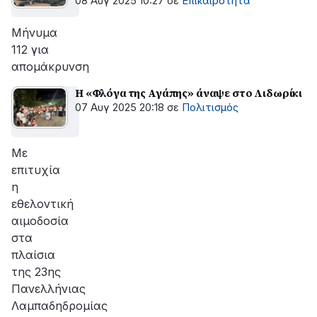
08 Αυγ 2025 10:27
σε
Επικαιρότητα
Μήνυμα
112 για
απομάκρυνση
Η «Φλόγα της Αγάπης» άναψε στο Λιδωρίκι
07 Αυγ 2025 20:18
σε
Πολιτισμός
Με
επιτυχία
η
εθελοντική
αιμοδοσία
στα
πλαίσια
της 23ης
Πανελλήνιας
Λαμπαδηδρομίας