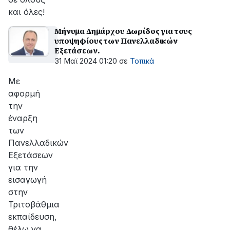
και όλες!
Μήνυμα Δημάρχου Δωρίδος για τους
υποψηφίους των Πανελλαδικών
Εξετάσεων.
31 Μαϊ 2024 01:20
σε
Τοπικά
Με
αφορμή
την
έναρξη
των
Πανελλαδικών
Εξετάσεων
για την
εισαγωγή
στην
Τριτοβάθμια
εκπαίδευση,
θέλω να