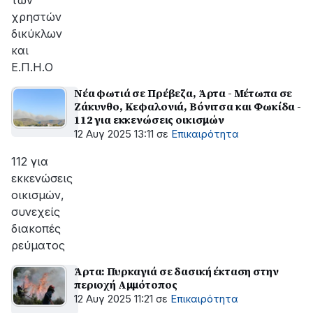
των
χρηστών
δικύκλων
και
Ε.Π.Η.Ο
Νέα φωτιά σε Πρέβεζα, Άρτα - Μέτωπα σε
Ζάκυνθο, Κεφαλονιά, Βόνιτσα και Φωκίδα -
112 για εκκενώσεις οικισμών
12 Αυγ 2025 13:11
σε
Επικαιρότητα
112 για
εκκενώσεις
οικισμών,
συνεχείς
διακοπές
ρεύματος
Άρτα: Πυρκαγιά σε δασική έκταση στην
περιοχή Αμμότοπος
12 Αυγ 2025 11:21
σε
Επικαιρότητα