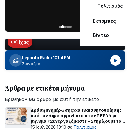
μεγάλο
Πολιτισμός
μέρος
Χωρίς
στο
Εκπομπές
ηλεκτροδότηση
Λυγιά
οι
Ναυπάκτου
Βίντεο
περιοχές
εδώ
Ήχος
Lepanto TV
LIVE
και
περίπου
Lepanto Radio 101.4 FM
▶
δύο
Στον αέρα
ώρες
–
Σε
Άρθρα με ετικέτα μήνυμα
εξέλιξη
οι
Βρέθηκαν
εργασίες
66
άρθρα με αυτή την ετικέτα.
του
Δράση ενημέρωσης και ευαισθητοποίησης
ΔΕΔΔΗΕ
από τον Δήμο Αγρινίου και τον ΣΕΕΔΑ με
για
μήνυμα «Συνεργαζόμαστε – Στηρίζουμε τον
την
άνθρωπο»
15 Ιουλ 2026 13:10
σε
Πολιτισμός