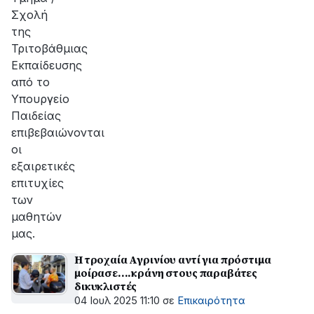
Σχολή
της
Τριτοβάθμιας
Εκπαίδευσης
από το
Υπουργείο
Παιδείας
επιβεβαιώνονται
οι
εξαιρετικές
επιτυχίες
των
μαθητών
μας.
H τροχαία Αγρινίου αντί για πρόστιμα
μοίρασε....κράνη στους παραβάτες
δικυκλιστές
04 Ιουλ 2025 11:10
σε
Επικαιρότητα