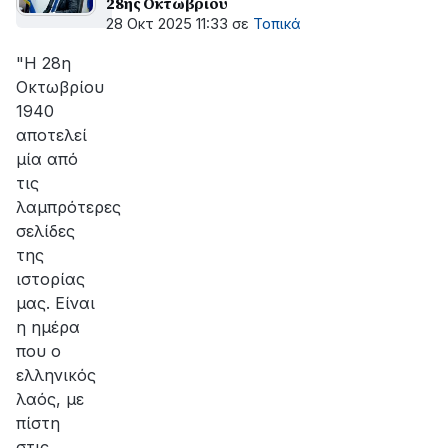
28ης Οκτωβρίου
28 Οκτ 2025 11:33
σε
Τοπικά
"Η 28η
Οκτωβρίου
1940
αποτελεί
μία από
τις
λαμπρότερες
σελίδες
της
ιστορίας
μας. Είναι
η ημέρα
που ο
ελληνικός
λαός, με
πίστη
στις