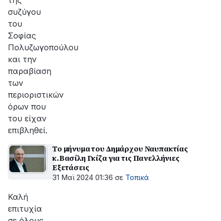
της
συζύγου
του
Σοφίας
Πολυζωγοπούλου
και την
παραβίαση
των
περιοριστικών
όρων που
του είχαν
επιβληθεί.
Το μήνυμα του Δημάρχου Ναυπακτίας
κ.Βασίλη Γκίζα για τις Πανελλήνιες
Εξετάσεις
31 Μαϊ 2024 01:36
σε
Τοπικά
Καλή
επιτυχία
σε όλους