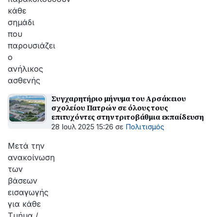
κάθε
σημάδι
που
παρουσιάζει
ο
ανήλικος
ασθενής
Συγχαρητήριο μήνυμα του Αρσάκειου
σχολείου Πατρών σε όλους τους
επιτυχόντες στην τριτοβάθμια εκπαίδευση
28 Ιουλ 2025 15:26
σε
Πολιτισμός
Μετά την
ανακοίνωση
των
βάσεων
εισαγωγής
για κάθε
Τμήμα /