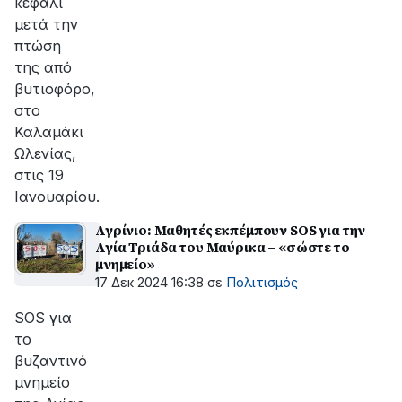
κεφάλι
μετά την
πτώση
της από
βυτιοφόρο,
στο
Καλαμάκι
Ωλενίας,
στις 19
Ιανουαρίου.
Αγρίνιο: Μαθητές εκπέμπουν SOS για την
Αγία Τριάδα του Μαύρικα – «σώστε το
μνημείο»
17 Δεκ 2024 16:38
σε
Πολιτισμός
SOS για
το
βυζαντινό
μνημείο