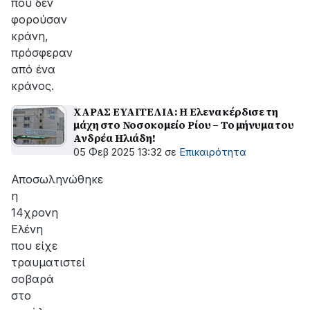
που δεν
φορούσαν
κράνη,
πρόσφεραν
από ένα
κράνος.
XAΡΑΣ ΕΥΑΓΓΕΛΙΑ: Η Ελενα κέρδισε τη
μάχη στο Νοσοκομείο Ρίου – Το μήνυμα του
Ανδρέα Ηλιάδη!
05 Φεβ 2025 13:32
σε
Επικαιρότητα
Αποσωληνώθηκε
η
14χρονη
Ελένη
που είχε
τραυματιστεί
σοβαρά
στο