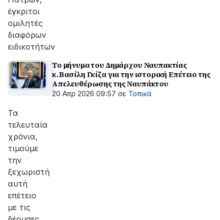
έγκριτοι
ομιλητές
διαφόρων
ειδικοτήτων
Το μήνυμα του Δημάρχου Ναυπακτίας
κ.Βασίλη Γκίζα για την ιστορική Επέτειο της
Απελευθέρωσης της Ναυπάκτου
20 Απρ 2026 09:57
σε
Τοπικά
Τα
τελευταία
χρόνια,
τιμούμε
την
ξεχωριστή
αυτή
επέτειο
με τις
δέουσες