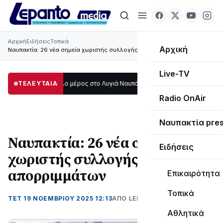
Αρχική
Ειδήσεις
Τοπικά
Αρχική
Ναυπακτία: 26 νέα σημεία χωριστής συλλογής απορριμμάτων
Live-TV
οτάδι μεγάλο μέρος στο Λυγιά Ναυπάκτου
ΤΕΛΕΥΤΑΙΑ
12:08
Σε τροχιά υλοποίησης η Πα
Radio OnAir
Ναυπακτία pre
Ναυπακτία: 26 νέα σημεία
Ειδήσεις
χωριστής συλλογής
απορριμμάτων
Επικαιρότητα
Τοπικά
ΤΕΤ 19 ΝΟΕΜΒΡΊΟΥ 2025 12:13
ΑΠΌ LEPANTO RTV
Αθλητικά