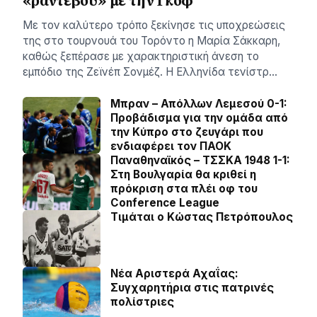
«ραντεβού» με την Γκοφ
Με τον καλύτερο τρόπο ξεκίνησε τις υποχρεώσεις
της στο τουρνουά του Τορόντο η Μαρία Σάκκαρη,
καθώς ξεπέρασε με χαρακτηριστική άνεση το
εμπόδιο της Ζεϊνέπ Σονμέζ. Η Ελληνίδα τενίστρ…
Μπραν – Απόλλων Λεμεσού 0-1:
Προβάδισμα για την ομάδα από
την Κύπρο στο ζευγάρι που
ενδιαφέρει τον ΠΑΟΚ
Παναθηναϊκός – ΤΣΣΚΑ 1948 1-1:
Στη Βουλγαρία θα κριθεί η
πρόκριση στα πλέι οφ του
Conference League
Τιμάται ο Κώστας Πετρόπουλος
Νέα Αριστερά Αχαΐας:
Συγχαρητήρια στις πατρινές
πολίστριες