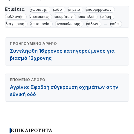
Ετικέτες:
χωριστής
κάδο
σημεία
απορριμμάτων
συλλογής
ναυπακτίας
ρευμάτων
αποτελεί
ακόμη
διαχείριση
λειτουργία
ανακύκλωσης
κάδων
κάθε
ΠΡΟΗΓΟΎΜΕΝΟ ΆΡΘΡΟ
Συνελήφθη 16χρονος κατηγορούμενος για
βιασμό 12χρονης
ΕΠΌΜΕΝΟ ΆΡΘΡΟ
Αγρίνιο: Σφοδρή σύγκρουση οχημάτων στην
εθνική οδό
ΕΠΙΚΑΙΡΟΤΗΤΑ