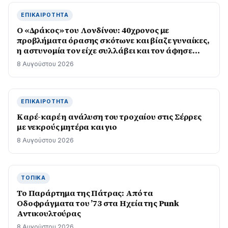
ΕΠΙΚΑΙΡΌΤΗΤΑ
Ο «Δράκος» του Λονδίνου: 40χρονος με
προβλήματα όρασης σκότωνε και βίαζε γυναίκες,
η αστυνομία τον είχε συλλάβει και τον άφησε
ελεύθερο
8 Αυγούστου 2026
ΕΠΙΚΑΙΡΌΤΗΤΑ
Καρέ-καρέ η ανάλυση του τροχαίου στις Σέρρες
με νεκρούς μητέρα και γιο
8 Αυγούστου 2026
ΤΟΠΙΚΆ
Το Παράρτημα της Πάτρας: Από τα
Οδοφράγματα του ’73 στα Ηχεία της Punk
Αντικουλτούρας
8 Αυγούστου 2026