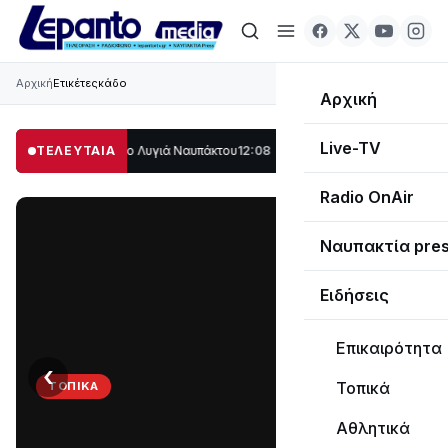
Αρχική
Ετικέτες
κάδο
Αρχική
Live-TV
άλο μέρος στο Λυγιά Ναυπάκτου
ΤΕΛΕΥΤΑΙΑ
12:08
Σε τροχιά υλοποίησης η Παράκαμψη τ
Radio OnAir
Ναυπακτία pre
Ειδήσεις
Επικαιρότητα
‹
›
Τοπικά
ΤΟΠΙΚΆ
Στο
Αθλητικά
σκοτάδι