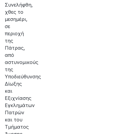
αποκατάσταση
Συνελήφθη,
της
χθες το
βλάβης
μεσημέρι,
σε
περιοχή
της
Πάτρας,
από
αστυνομικούς
της
Υποδιεύθυνσης
Δίωξης
και
Εξιχνίασης
Εγκλημάτων
Πατρών
και του
Τμήματος