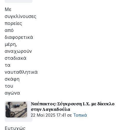
Με
συγκλίνουσες
πορείες
από
διαφορετικά
μέρη,
αναχωρούν
σταδιακά
τα
ναυταθλητικά
σκάφη
του
αγώνα
Ναύπακτος: Σύγκρουση Ι.Χ. με δίκυκλο
στην Λαγκαδούλα
22 Μαϊ 2025 17:41
σε
Τοπικά
Ευτυχώς