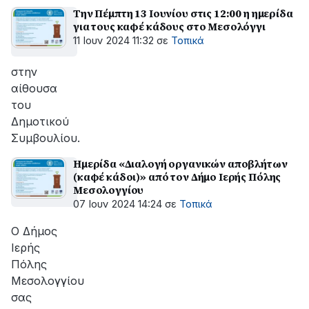
Την Πέμπτη 13 Ιουνίου στις 12:00 η ημερίδα
για τους καφέ κάδους στο Μεσολόγγι
11 Ιουν 2024 11:32
σε
Τοπικά
στην
αίθουσα
του
Δημοτικού
Συμβουλίου.
Ημερίδα «Διαλογή οργανικών αποβλήτων
(καφέ κάδοι)» από τον Δήμο Ιερής Πόλης
Μεσολογγίου
07 Ιουν 2024 14:24
σε
Τοπικά
Ο Δήμος
Ιερής
Πόλης
Μεσολογγίου
σας