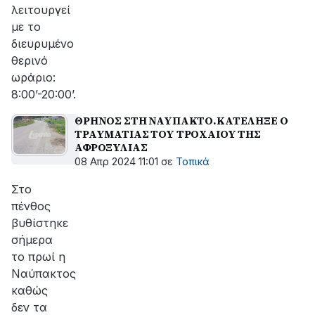
λειτουργεί
με το
διευρυμένο
θερινό
ωράριο:
8:00’-20:00’.
ΘΡΗΝΟΣ ΣΤΗ ΝΑΥΠΑΚΤΟ.ΚΑΤΕΛΗΞΕ Ο
ΤΡΑΥΜΑΤΙΑΣ ΤΟΥ ΤΡΟΧΑΙΟΥ ΤΗΣ
ΑΦΡΟΞΥΛΙΑΣ
08 Απρ 2024 11:01
σε
Τοπικά
Στο
πένθος
βυθίστηκε
σήμερα
το πρωί η
Ναύπακτος
καθώς
δεν τα