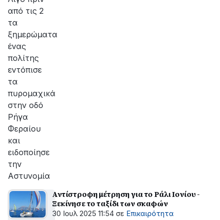
από τις 2
τα
ξημερώματα
ένας
πολίτης
εντόπισε
τα
πυρομαχικά
στην οδό
Ρήγα
Φεραίου
και
ειδοποίησε
την
Αστυνομία
Αντίστροφη μέτρηση για το Ράλι Ιονίου -
Ξεκίνησε το ταξίδι των σκαφών
30 Ιουλ 2025 11:54
σε
Επικαιρότητα