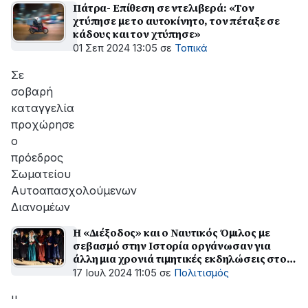
Πάτρα- Επίθεση σε ντελιβερά: «Τον
χτύπησε με το αυτοκίνητο, τον πέταξε σε
κάδους και τον χτύπησε»
01 Σεπ 2024 13:05
σε
Τοπικά
Σε
σοβαρή
καταγγελία
προχώρησε
ο
πρόεδρος
Σωματείου
Αυτοαπασχολούμενων
Διανομέων
Η «Διέξοδος» και ο Ναυτικός Όμιλος με
σεβασμό στην Ιστορία οργάνωσαν για
άλλη μια χρονιά τιμητικές εκδηλώσεις στο
νησί Κάλαμος
17 Ιουλ 2024 11:05
σε
Πολιτισμός
''