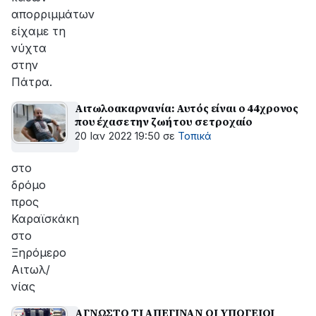
απορριμμάτων
είχαμε τη
νύχτα
στην
Πάτρα.
Αιτωλοακαρνανία: Αυτός είναι ο 44χρονος
που έχασε την ζωή του σε τροχαίο
20 Ιαν 2022 19:50
σε
Τοπικά
στο
δρόμο
προς
Καραϊσκάκη
στο
Ξηρόμερο
Αιτωλ/
νίας
ΑΓΝΩΣΤΟ ΤΙ ΑΠΕΓΙΝΑΝ ΟΙ ΥΠΟΓΕΙΟΙ