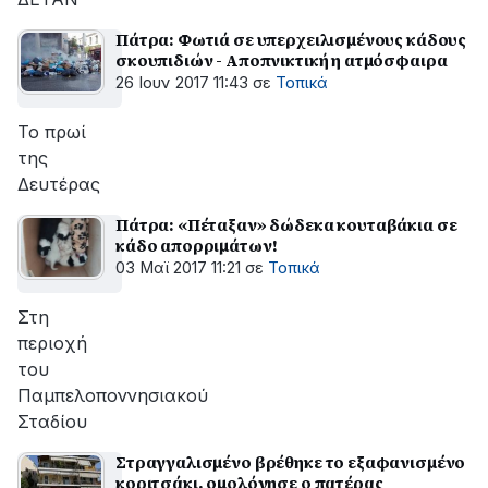
Πάτρα: Φωτιά σε υπερχειλισμένους κάδους
σκουπιδιών - Αποπνικτική η ατμόσφαιρα
26 Ιουν 2017 11:43
σε
Τοπικά
Το πρωί
της
Δευτέρας
Πάτρα: «Πέταξαν» δώδεκα κουταβάκια σε
κάδο απορριμάτων!
03 Μαϊ 2017 11:21
σε
Τοπικά
Στη
περιοχή
του
Παμπελοποννησιακού
Σταδίου
Στραγγαλισμένο βρέθηκε το εξαφανισμένο
κοριτσάκι, ομολόγησε ο πατέρας