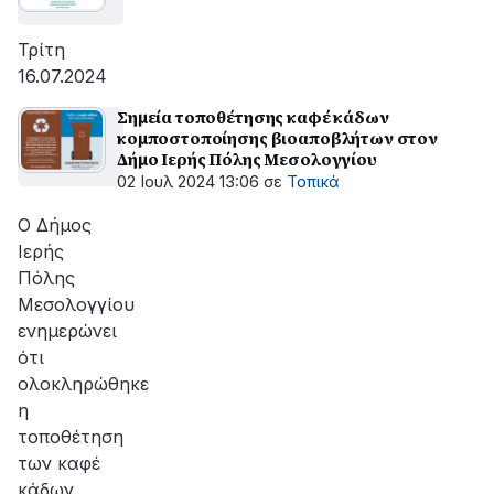
Τρίτη
16.07.2024
Σημεία τοποθέτησης καφέ κάδων
κομποστοποίησης βιοαποβλήτων στον
Δήμο Ιερής Πόλης Μεσολογγίου
02 Ιουλ 2024 13:06
σε
Τοπικά
Ο Δήμος
Ιερής
Πόλης
Μεσολογγίου
ενημερώνει
ότι
ολοκληρώθηκε
η
τοποθέτηση
των καφέ
κάδων