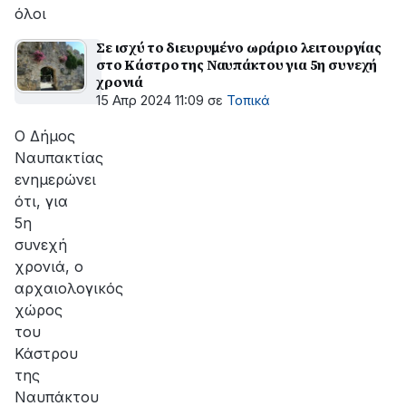
όλοι
Σε ισχύ το διευρυμένο ωράριο λειτουργίας
στο Κάστρο της Ναυπάκτου για 5η συνεχή
χρονιά
15 Απρ 2024 11:09
σε
Τοπικά
Ο Δήμος
Ναυπακτίας
ενημερώνει
ότι, για
5η
συνεχή
χρονιά, ο
αρχαιολογικός
χώρος
του
Κάστρου
της
Ναυπάκτου