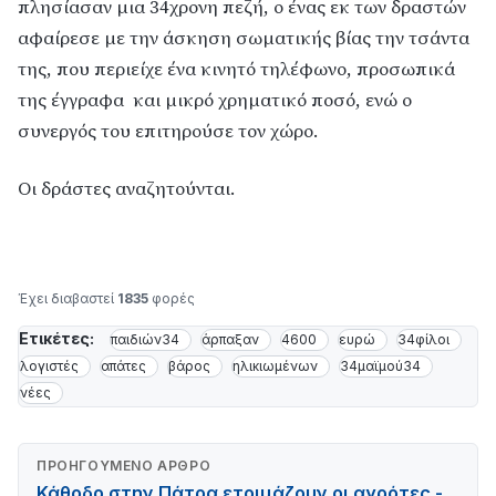
πλησίασαν μια 34χρονη πεζή, ο ένας εκ των δραστών
αφαίρεσε με την άσκηση σωματικής βίας την τσάντα
της, που περιείχε ένα κινητό τηλέφωνο, προσωπικά
της έγγραφα και μικρό χρηματικό ποσό, ενώ ο
συνεργός του επιτηρούσε τον χώρο.
Οι δράστες αναζητούνται.
Έχει διαβαστεί
1835
φορές
Ετικέτες:
παιδιών34
άρπαξαν
4600
ευρώ
34φίλοι
λογιστές
απάτες
βάρος
ηλικιωμένων
34μαϊμού34
νέες
ΠΡΟΗΓΟΎΜΕΝΟ ΆΡΘΡΟ
Κάθοδο στην Πάτρα ετοιμάζουν οι αγρότες -