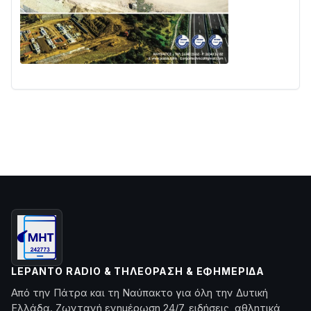
LEPANTO RADIO & ΤΗΛΕΌΡΑΣΗ & ΕΦΗΜΕΡΊΔΑ
Από την Πάτρα και τη Ναύπακτο για όλη την Δυτική
Ελλάδα. Ζωντανή ενημέρωση 24/7, ειδήσεις, αθλητικά,