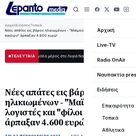
Αρχική
Ειδήσεις
Τοπικά
Αρχική
Νέες απάτες εις βάρος ηλικιωμένων - "Μαϊμού" λογιστές και "φίλοι
παιδιών" άρπαξαν 4.600 ευρώ!
Live-TV
το σκοτάδι μεγάλο μέρος στο Λυγιά Ναυπάκτου
ΤΕΛΕΥΤΑΙΑ
12:08
Σε τροχιά υλοποίησης
Radio OnAir
Ναυπακτία pre
Νέες απάτες εις βάρος
Ειδήσεις
ηλικιωμένων - "Μαϊμού"
Επικαιρότητα
λογιστές και "φίλοι παιδιών"
Τοπικά
άρπαξαν 4.600 ευρώ!
Αθλητικά