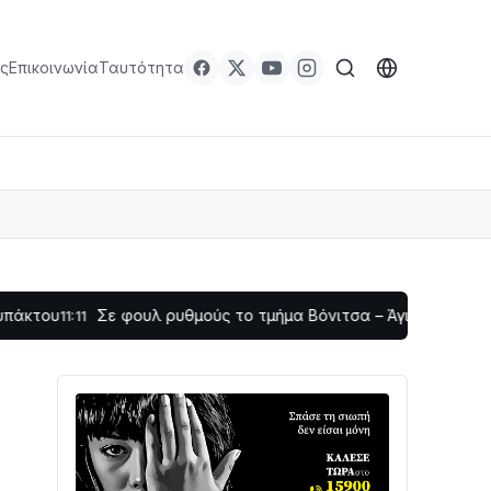
ς
Επικοινωνία
Ταυτότητα
Σε φουλ ρυθμούς το τμήμα Βόνιτσα – Άγιος Νικόλαος | Αυτοψί