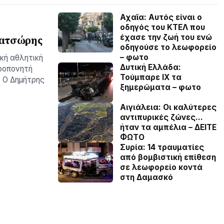
Αχαϊα: Αυτός είναι ο
οδηγός του ΚΤΕΛ που
έχασε την ζωή του ενώ
ρατσώρης
οδηγούσε το λεωφορείο
– φωτο
ική αθλητική
Δυτική Ελλάδα:
προπονητή
Τούμπαρε ΙΧ τα
. Ο Δημήτρης
ξημερώματα – φωτο
Αιγιάλεια: Οι καλύτερες
αντιπυρικές ζώνες…
ήταν τα αμπέλια – ΔΕΙΤΕ
ΦΩΤΟ
Συρία: 14 τραυματίες
από βομβιστική επίθεση
σε λεωφορείο κοντά
στη Δαμασκό