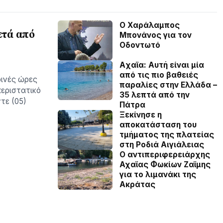
Ο Χαράλαμπος
ετά από
Μπονάνος για τον
Οδοντωτό
Aχαϊα: Αυτή είναι μία
από τις πιο βαθειές
ρινές ώρες
παραλίες στην Ελλάδα –
περιστατικό
35 λεπτά από την
τε (05)
Πάτρα
Ξεκίνησε η
αποκατάσταση του
τμήματος της πλατείας
στη Ροδιά Αιγιάλειας
O αντιπεριφερειάρχης
Αχαϊας Φωκίων Ζαϊμης
για το λιμανάκι της
Ακράτας