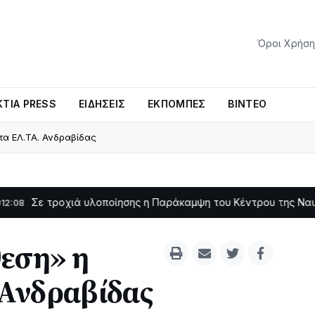
Όροι Χρήση
ΤΊΑ PRESS
ΕΙΔΉΣΕΙΣ
ΕΚΠΟΜΠΈΣ
ΒΊΝΤΕΟ
τα ΕΛ.ΤΑ. Ανδραβίδας
χιά υλοποίησης η Παράκαμψη του Κέντρου της Ναυπάκτου
11:11
θεση» η
 Ανδραβίδας