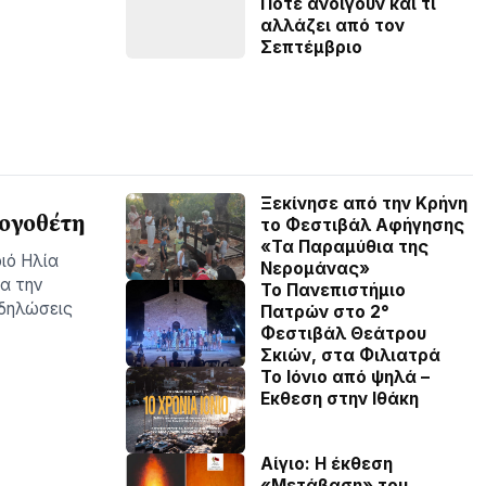
Πότε ανοίγουν και τι
αλλάζει από τον
Σεπτέμβριο
Ξεκίνησε από την Κρήνη
Λογοθέτη
το Φεστιβάλ Αφήγησης
«Τα Παραμύθια της
ιό Ηλία
Νερομάνας»
α την
Το Πανεπιστήμιο
κδηλώσεις
Πατρών στο 2°
Φεστιβάλ Θεάτρου
Σκιών, στα Φιλιατρά
Το Ιόνιο από ψηλά –
Eκθεση στην Ιθάκη
Αίγιο: Η έκθεση
«Μετάβαση» του