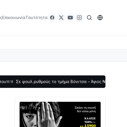
ς
Επικοινωνία
Ταυτότητα
φουλ ρυθμούς το τμήμα Βόνιτσα – Άγιος Νικόλαος | Αυτοψία Κ