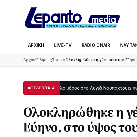
ΑΡΧΙΚΉ
LIVE-TV
RADIO ONAIR
ΝΑΥΠΑΚ
Αρχική
Ειδήσεις
Τοπικά
Ολοκληρώθηκε η γέφυρα στον Εύηνο,
το σκοτάδι μεγάλο μέρος στο Λυγιά Ναυπάκτου
Σε τροχι
ΤΕΛΕΥΤΑΙΑ
12:08
Ολοκληρώθηκε η γ
Εύηνο, στο ύψος το