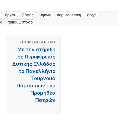
έργου
βάρος
μήπως
περιφερειακή
αρχή
ιο
τυπουωστόσο
ΕΠΌΜΕΝΟ ΆΡΘΡΟ
Με την στήριξη
της Περιφέρειας
Δυτικής Ελλάδας
το Πανελλήνιο
Τουρνουά
Παμπαίδων του
Προμηθέα
Πατρών