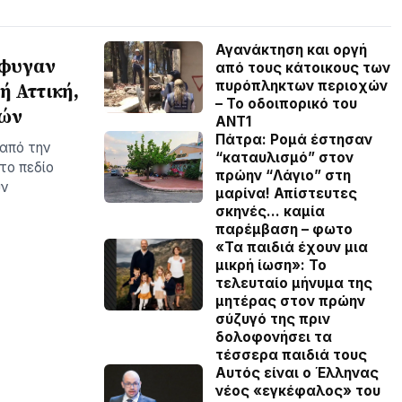
Αγανάκτηση και οργή
έφυγαν
από τους κάτοικους των
πυρόπληκτων περιοχών
ή Αττική,
– To οδοιπορικό του
τών
ΑΝΤ1
Πάτρα: Ρομά έστησαν
 από την
“καταυλισμό” στον
το πεδίο
πρώην “Λάγιο” στη
υν
μαρίνα! Απίστευτες
σκηνές… καμία
παρέμβαση – φωτο
«Τα παιδιά έχουν μια
μικρή ίωση»: Το
τελευταίο μήνυμα της
μητέρας στον πρώην
σύζυγό της πριν
δολοφονήσει τα
τέσσερα παιδιά τους
Αυτός είναι ο Έλληνας
νέος «εγκέφαλος» του