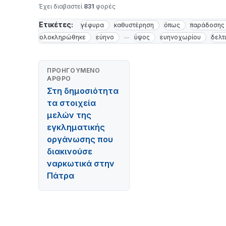
Έχει διαβαστεί
831
φορές
Ετικέτες:
γέφυρα
καθυστέρηση
όπως
παράδοσης
ολοκληρώθηκε
εύηνο
ύψος
ευηνοχωρίου
δελτ
ΠΡΟΗΓΟΎΜΕΝΟ
ΆΡΘΡΟ
Στη δημοσιότητα
τα στοιχεία
μελών της
εγκληματικής
οργάνωσης που
διακινούσε
ναρκωτικά στην
Πάτρα