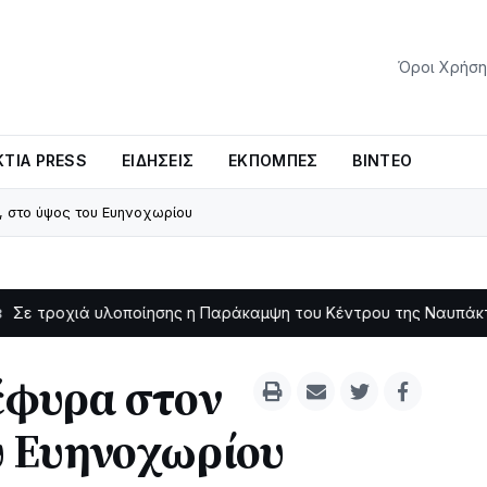
Όροι Χρήση
ΤΊΑ PRESS
ΕΙΔΉΣΕΙΣ
ΕΚΠΟΜΠΈΣ
ΒΊΝΤΕΟ
 στο ύψος του Ευηνοχωρίου
ά υλοποίησης η Παράκαμψη του Κέντρου της Ναυπάκτου
Σε 
11:11
έφυρα στον
υ Ευηνοχωρίου