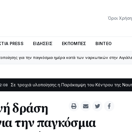
Όροι Χρήση
ΤΊΑ PRESS
ΕΙΔΉΣΕΙΣ
ΕΚΠΟΜΠΈΣ
ΒΊΝΤΕΟ
οποίησης για την παγκόσμια ημέρα κατά των ναρκωτικών στην Αιγιάλ
χιά υλοποίησης η Παράκαμψη του Κέντρου της Ναυπάκτου
11:11
νή δράση
ια την παγκόσμια