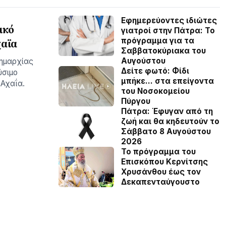
Εφημερεύοντες ιδιώτες
ικό
γιατροί στην Πάτρα: Το
πρόγραμμα για τα
χαϊα
Σαββατοκύριακα του
Αυγούστου
δημαρχίας
Δείτε φωτό: Φίδι
ύσιμο
μπήκε… στα επείγοντα
Αχαΐα.
του Νοσοκομείου
Πύργου
Πάτρα: Έφυγαν από τη
ζωή και θα κηδευτούν το
Σάββατο 8 Αυγούστου
2026
Το πρόγραμμα του
Επισκόπου Κερνίτσης
Χρυσάνθου έως τον
Δεκαπενταύγουστο