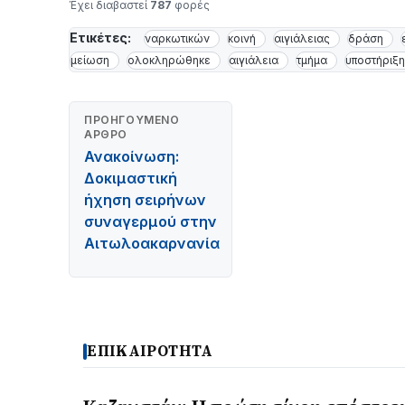
Έχει διαβαστεί
787
φορές
Ετικέτες:
ναρκωτικών
κοινή
αιγιάλειας
δράση
μείωση
ολοκληρώθηκε
αιγιάλεια
τμήμα
υποστήριξη
ΠΡΟΗΓΟΎΜΕΝΟ
ΆΡΘΡΟ
Ανακοίνωση:
Δοκιμαστική
ήχηση σειρήνων
συναγερμού στην
Αιτωλοακαρνανία
ΕΠΙΚΑΙΡΟΤΗΤΑ