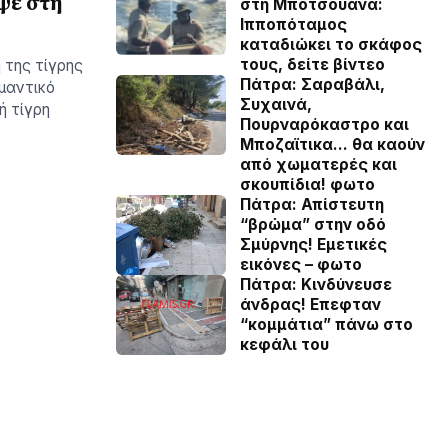
ψε στη
στη Μποτσουάνα:
Ιπποπόταμος
καταδιώκει το σκάφος
τους, δείτε βίντεο
 της τίγρης
Πάτρα: Σαραβάλι,
μαντικό
Συχαινά,
ή τίγρη
Πουρναρόκαστρο και
Μποζαϊτικα… θα καούν
από χωματερές και
σκουπίδια! φωτο
Πάτρα: Απίστευτη
“βρώμα” στην οδό
Σμύρνης! Εμετικές
εικόνες – φωτο
Πάτρα: Κινδύνευσε
άνδρας! Επεφταν
“κομμάτια” πάνω στο
κεφάλι του