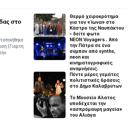
Θερμό χειροκρότημα
δας στο
για τον «Ίωνα» στο
Κάστρο της Ναυπάκτου
– δείτε φωτο
NEON Voyagers . Από
ατοποιήθηκε
την Πάτρα σε ένα
ωση (Γιορτή
σύμπαν από synths,
την
neon και
κινηματογραφικές
αναμνήσεις.
Πέντε μέρες γεμάτες
πολιτιστικές δράσεις
στο Δήμο Καλαβρύτων
Το Μουσείο Αλατος
υποδέχεται την
«ασπρόμαυρη μαγεία»
του Αλιάγα