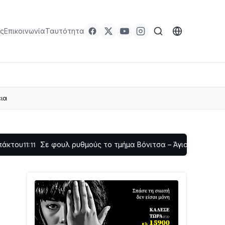
ς
Επικοινωνία
Ταυτότητα
εια
Σε φουλ ρυθμούς το τμήμα Βόνιτσα – Άγιος Νικόλαος | Αυτοψία