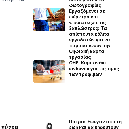
φωτογραφίες
Εργαζόμενοι σε
φέρετρα και…
«πελάτες» στις
ξαπλώστρες: Τα
απίστευτα κόλπα
εργοδοτών για να
παρακάμψουν την
ψηφιακή κάρτα
εργασίας
ΟΗΕ: Καμπανάκι
κινδύνου για τις τιμές
των τροφίμων
Πάτρα: Έφυγαν από τη
 νύχτα
ζωή και θα κηδευτούν