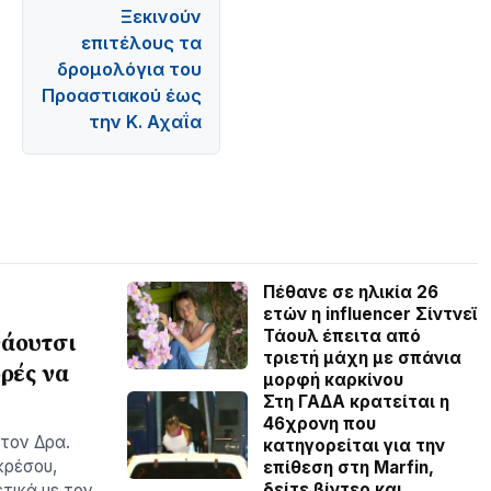
Ξεκινούν
επιτέλους τα
δρομολόγια του
Προαστιακού έως
την Κ. Αχαΐα
Πέθανε σε ηλικία 26
ετών η influencer Σίντνεϊ
Τάουλ έπειτα από
Φάουτσι
τριετή μάχη με σπάνια
ρές να
μορφή καρκίνου
Στη ΓΑΔΑ κρατείται η
46χρονη που
 τον Δρα.
κατηγορείται για την
κρέσου,
επίθεση στη Marfin,
δείτε βίντεο και
τικά με τον