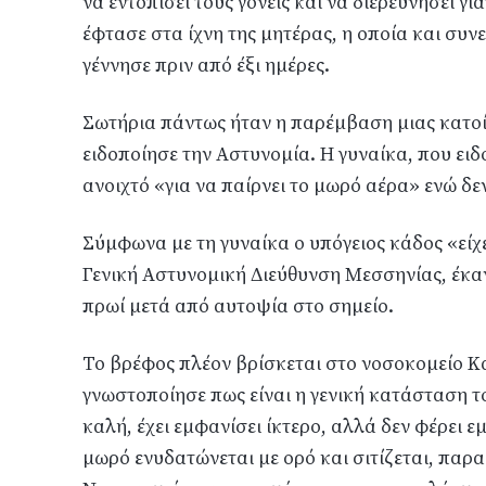
να εντοπίσει τους γονείς και να διερευνήσει γι
έφτασε στα ίχνη της μητέρας, η οποία και συν
γέννησε πριν από έξι ημέρες.
Σωτήρια πάντως ήταν η παρέμβαση μιας κατο
ειδοποίησε την Αστυνομία. Η γυναίκα, που ειδ
ανοιχτό «για να παίρνει το μωρό αέρα» ενώ δε
Σύμφωνα με τη γυναίκα ο υπόγειος κάδος «είχ
Γενική Αστυνομική Διεύθυνση Μεσσηνίας, έκανε
πρωί μετά από αυτοψία στο σημείο.
Το βρέφος πλέον βρίσκεται στο νοσοκομείο Κ
γνωστοποίησε πως είναι η γενική κατάσταση το
καλή, έχει εμφανίσει ίκτερο, αλλά δεν φέρει 
μωρό ενυδατώνεται με ορό και σιτίζεται, παρα