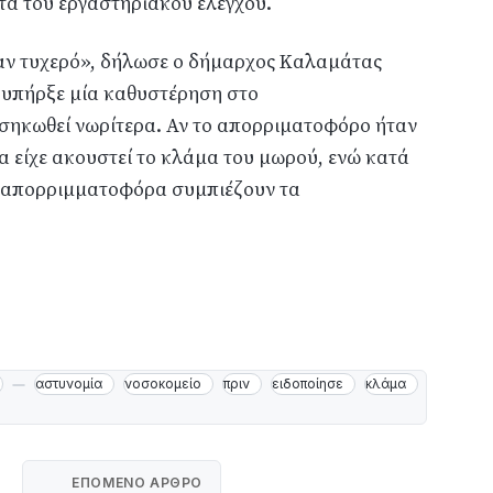
α του εργαστηριακού ελέγχου.
ταν τυχερό», δήλωσε ο δήμαρχος Καλαμάτας
υπήρξε μία καθυστέρηση στο
 σηκωθεί νωρίτερα. Αν το απορριματοφόρο ήταν
α είχε ακουστεί το κλάμα του μωρού, ενώ κατά
τα απορριμματοφόρα συμπιέζουν τα
αστυνομία
νοσοκομείο
πριν
ειδοποίησε
κλάμα
ΕΠΌΜΕΝΟ ΆΡΘΡΟ