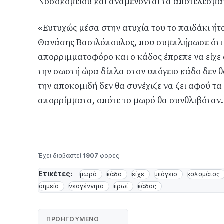
Νοσοκομείου και αναμένονται τα αποτελέσματ
«Ευτυχώς μέσα στην ατυχία του το παιδάκι ή
Θανάσης Βασιλόπουλος, που συμπλήρωσε ότι 
απορριμματοφόρο και ο κάδος έπρεπε να είχε
την σωστή ώρα δίπλα στον υπόγειο κάδο δεν θ
την αποκομιδή δεν θα συνέχιζε να ζει αφού 
απορρίμματα, οπότε το μωρό θα συνθλιβόταν.
Έχει διαβαστεί
1907
φορές
Ετικέτες:
μωρό
κάδο
είχε
υπόγειο
καλαμάτας
σημείο
νεογέννητο
πρωί
κάδος
ΠΡΟΗΓΟΎΜΕΝΟ