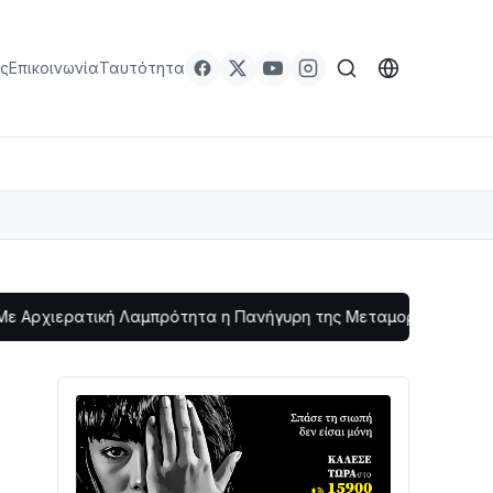
ς
Επικοινωνία
Ταυτότητα
ική Λαμπρότητα η Πανήγυρη της Μεταμορφώσεως του Σωτήρος 