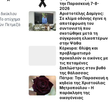
την Παρασκευή 7-8-
2026
Αριστοτέλης Δαμίγος:
 δικύκλου
Σε κλίμα οδύνης έγινε η
 Το ατύχημα
αποτέφρωση του
ών Πετμεζά
συντονιστή που
σκοτώθηκε μετά τη
σύγκρουση ελικοπτέρων
στην Ψάθα
Κέρκυρα: Θλίψη και
προβληματισμό
προκαλούν οι εικόνες με
τις πεταμένες
ξαπλώστρες στον βυθό
της θάλασσας
Πάτρα: Την Παρασκευή η
κηδεία της Χριστούλας
Μητροπούλου – Η
παράκληση της
οικογένειας