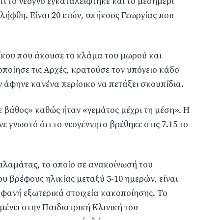
ατί το νεογνό εγκαταλείφτηκε και το μεσημέρι
ελήφθη. Είναι 20 ετών, υπήκοος Γεωργίας που
ίκου που άκουσε το κλάμα του μωρού και
οποίησε τις Αρχές, κρατούσε τον υπόγειο κάδο
ν άφηνε κανένα περίοικο να πετάξει σκουπίδια.
ε βάθος» καθώς ήταν «γεμάτος μέχρι τη μέση». Η
 γνωστό ότι το νεογέννητο βρέθηκε στις 7.15 το
αλαμάτας, το οποίο σε ανακοίνωσή του
υ βρέφους ηλικίας μεταξύ 5-10 ημερών, είναι
εμφανή εξωτερικά στοιχεία κακοποίησης. Το
μένει στην Παιδιατρική Κλινική του