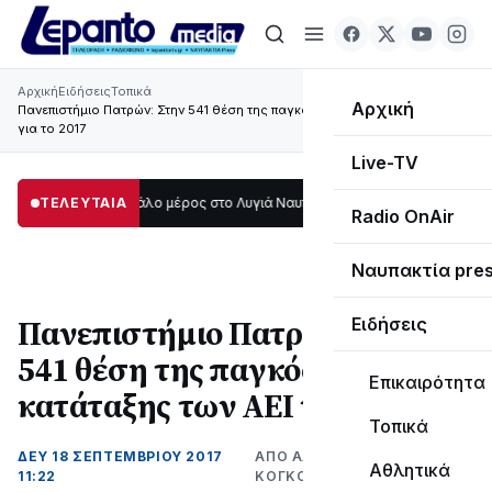
Αρχική
Ειδήσεις
Τοπικά
Αρχική
Πανεπιστήμιο Πατρών: Στην 541 θέση της παγκόσμιας κατάταξης των ΑΕΙ
για το 2017
Live-TV
σκοτάδι μεγάλο μέρος στο Λυγιά Ναυπάκτου
ΤΕΛΕΥΤΑΙΑ
12:08
Σε τροχιά υλοποίησης η
Radio OnAir
Ναυπακτία pre
Πανεπιστήμιο Πατρών: Στην
Ειδήσεις
541 θέση της παγκόσμιας
Επικαιρότητα
κατάταξης των ΑΕΙ για το 2017
Τοπικά
ΔΕΥ 18 ΣΕΠΤΕΜΒΡΊΟΥ 2017
ΑΠΌ ΑΛΈΞΑΝΔΡΟΣ
Αθλητικά
11:22
ΚΟΓΚΌΛΗΣ