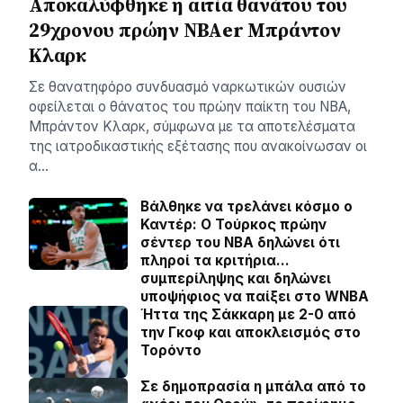
Αποκαλύφθηκε η αιτία θανάτου του
29χρονου πρώην NBAer Μπράντον
Κλαρκ
Σε θανατηφόρο συνδυασμό ναρκωτικών ουσιών
οφείλεται ο θάνατος του πρώην παίκτη του NBA,
Μπράντον Κλαρκ, σύμφωνα με τα αποτελέσματα
της ιατροδικαστικής εξέτασης που ανακοίνωσαν οι
α…
Βάλθηκε να τρελάνει κόσμο ο
Καντέρ: Ο Τούρκος πρώην
σέντερ του NBA δηλώνει ότι
πληροί τα κριτήρια…
συμπερίληψης και δηλώνει
υποψήφιος να παίξει στο WNBA
Ήττα της Σάκκαρη με 2-0 από
την Γκοφ και αποκλεισμός στο
Τορόντο
Σε δημοπρασία η μπάλα από το