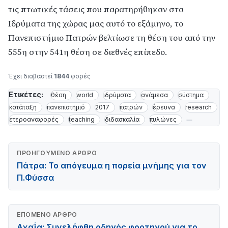
τις πτωτικές τάσεις που παρατηρήθηκαν στα
Ιδρύματα της χώρας μας αυτό το εξάμηνο, το
Πανεπιστήμιο Πατρών βελτίωσε τη θέση του από την
555η στην 541η θέση σε διεθνές επίπεδο.
Έχει διαβαστεί
1844
φορές
Ετικέτες:
θέση
world
ιδρύματα
ανάμεσα
σύστημα
κατάταξη
πανεπιστήμιό
2017
πατρών
έρευνα
research
ετεροαναφορές
teaching
διδασκαλία
πυλώνες
ΠΡΟΗΓΟΎΜΕΝΟ ΆΡΘΡΟ
Πάτρα: Το απόγευμα η πορεία μνήμης για τον
Π.Φύσσα
ΕΠΌΜΕΝΟ ΆΡΘΡΟ
Αχαΐα: Συνελήφθη οδηγός φορτηγού για το