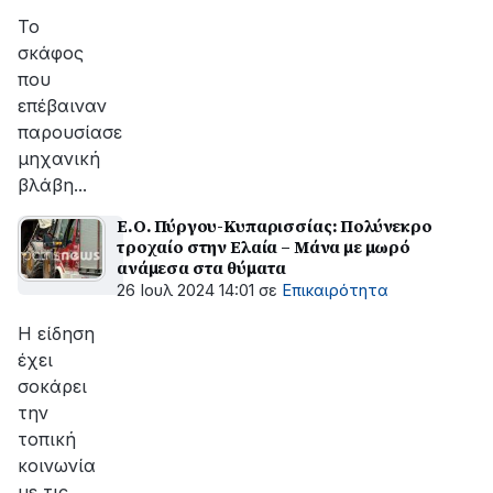
Το
σκάφος
που
επέβαιναν
παρουσίασε
μηχανική
βλάβη...
Ε.Ο. Πύργου-Κυπαρισσίας: Πολύνεκρο
τροχαίο στην Ελαία – Μάνα με μωρό
ανάμεσα στα θύματα
26 Ιουλ 2024 14:01
σε
Επικαιρότητα
Η είδηση
έχει
σοκάρει
την
τοπική
κοινωνία
με τις