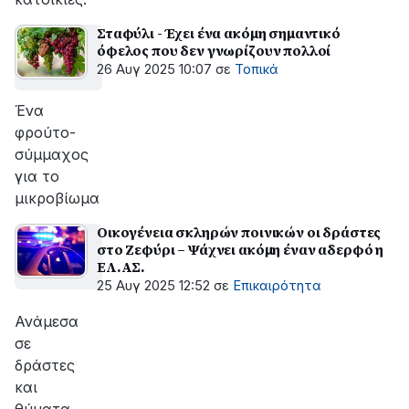
Σταφύλι - Έχει ένα ακόμη σημαντικό
όφελος που δεν γνωρίζουν πολλοί
26 Αυγ 2025 10:07
σε
Τοπικά
Ένα
φρούτο-
σύμμαχος
για το
μικροβίωμα
Οικογένεια σκληρών ποινικών οι δράστες
στο Ζεφύρι – Ψάχνει ακόμη έναν αδερφό η
ΕΛ.ΑΣ.
25 Αυγ 2025 12:52
σε
Επικαιρότητα
Ανάμεσα
σε
δράστες
και