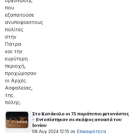
οργάνωσης
που
εξαπατούσε
ανυποψίαστους
πολίτες
στην
Πάτρα
και την
ευρύτερη
περιοχή,
προχώρησαν
οι Αρχές
Ασφαλείας,
της
πόλης.
Στο Κατάκολο οι 75 παράτυποι μετανάστες
– Εντοπίστηκαν σε σκάφος ανοικτά του
Ιονίου
08 Αυγ 2024 12:15
σε
Επικαιρότητα