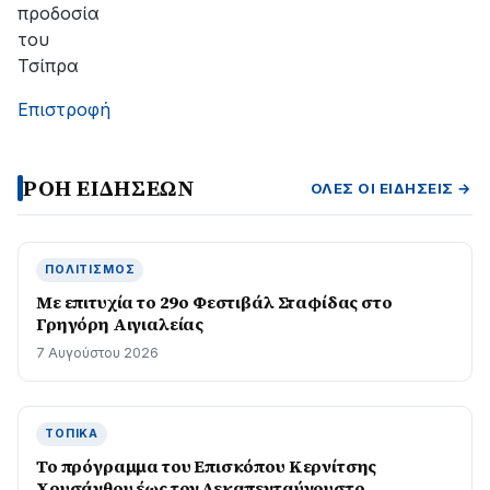
προδοσία
του
Τσίπρα
Επιστροφή
ΡΟΗ ΕΙΔΗΣΕΩΝ
ΌΛΕΣ ΟΙ ΕΙΔΉΣΕΙΣ →
ΠΟΛΙΤΙΣΜΌΣ
Με επιτυχία το 29ο Φεστιβάλ Σταφίδας στο
Γρηγόρη Aιγιαλείας
7 Αυγούστου 2026
ΤΟΠΙΚΆ
Το πρόγραμμα του Επισκόπου Κερνίτσης
Χρυσάνθου έως τον Δεκαπενταύγουστο