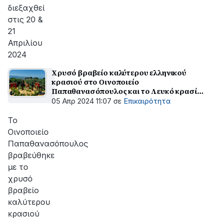
διεξαχθεί
στις 20 &
21
Απριλίου
2024
Χρυσό βραβείο καλύτερου ελληνικού
κρασιού στο Οινοποιείο
Παπαθανασόπουλος και το Λευκό κρασί
«Πέτρινο Χωριό», στον Διεθνή Διαγωνισμό
05 Απρ 2024 11:07
σε
Επικαιρότητα
κρασιού "Concours International de
LYON"
Το
Οινοποιείο
Παπαθανασόπουλος
βραβεύθηκε
με το
χρυσό
βραβείο
καλύτερου
κρασιού