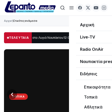
Αρχική
Ετικέτες
ανάμεσα
Αρχική
Live-TV
γάλο μέρος στο Λυγιά Ναυπάκτου
ΤΕΛΕΥΤΑΙΑ
12:08
Σε τροχιά υλοποίησης η Παράκαμψη
Radio OnAir
Ναυπακτία pre
Ειδήσεις
Επικαιρότητα
‹
›
Τοπικά
ΤΟΠΙΚΆ
Στο
Αθλητικά
σκοτάδι