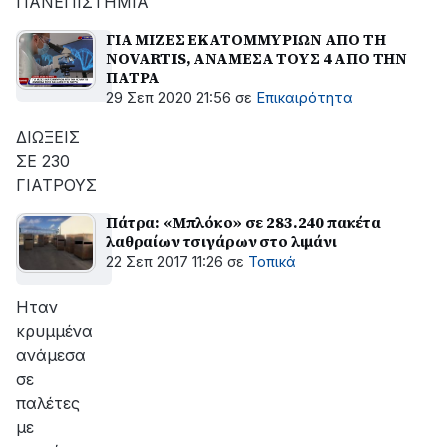
ΠΑΝΕΠΙΣΤΗΜΙΑ
ΓΙΑ ΜΙΖΕΣ ΕΚΑΤΟΜΜΥΡΙΩΝ ΑΠΟ ΤΗ
NOVARTIS, ΑΝΑΜΕΣΑ ΤΟΥΣ 4 ΑΠΟ ΤΗΝ
ΠΑΤΡΑ
29 Σεπ 2020 21:56
σε
Επικαιρότητα
ΔΙΩΞΕΙΣ
ΣΕ 230
ΓΙΑΤΡΟΥΣ
Πάτρα: «Μπλόκο» σε 283.240 πακέτα
λαθραίων τσιγάρων στο λιμάνι
22 Σεπ 2017 11:26
σε
Τοπικά
Ηταν
κρυμμένα
ανάμεσα
σε
παλέτες
με