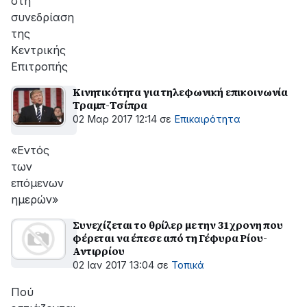
στη
συνεδρίαση
της
Κεντρικής
Επιτρoπής
Κινητικότητα για τηλεφωνική επικοινωνία
Τραμπ-Τσίπρα
02 Μαρ 2017 12:14
σε
Επικαιρότητα
«Εντός
των
επόμενων
ημερών»
Συνεχίζεται το θρίλερ με την 31χρονη που
φέρεται να έπεσε από τη Γέφυρα Ρίου-
Αντιρρίου
02 Ιαν 2017 13:04
σε
Τοπικά
Πού