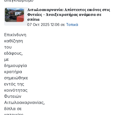
απεγκλωβισμό
Αιτωλοακαρνανία: Απίστευτες εικόνες στις
Φυτείες – Άνοιξε κρατήρας ανάμεσα σε
σπίτια
07 Οκτ 2025 12:06
σε
Τοπικά
Επικίνδυνη
καθίζηση
του
εδάφους,
με
δημιουργία
κρατήρα
σημειώθηκε
εντός της
κοινότητας
Φυτειών
Αιτωλοακαρνανίας,
δίπλα σε
κατοικίες.