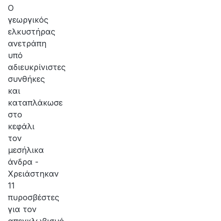
αποκατάσταση
Ο
της
γεωργικός
βλάβης
ελκυστήρας
ανετράπη
υπό
αδιευκρίνιστες
συνθήκες
και
καταπλάκωσε
στο
κεφάλι
τον
μεσήλικα
άνδρα -
Χρειάστηκαν
11
πυροσβέστες
για τον