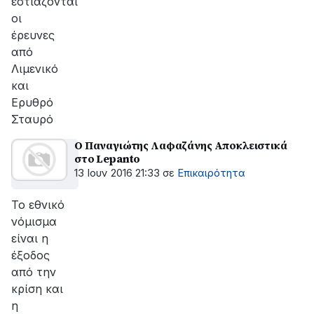
εστιάζονται
οι
έρευνες
από
Λιμενικό
και
Ερυθρό
Σταυρό
O Παναγιώτης Λαφαζάνης Αποκλειστικά
στο Lepanto
13 Ιουν 2016 21:33
σε
Επικαιρότητα
Το εθνικό
νόμισμα
είναι η
έξοδος
από την
κρίση και
η