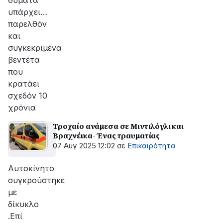
θύματα
υπάρχει…
παρελθόν
και
συγκεκριμένα
βεντέτα
που
κρατάει
σχεδόν 10
χρόνια
Τροχαίο ανάμεσα σε Μιντιλόγλι και
Βραχνέικα- Ένας τραυματίας
07 Αυγ 2025 12:02
σε
Επικαιρότητα
Αυτοκίνητο
συγκρούστηκε
με
δίκυκλο
.Επί