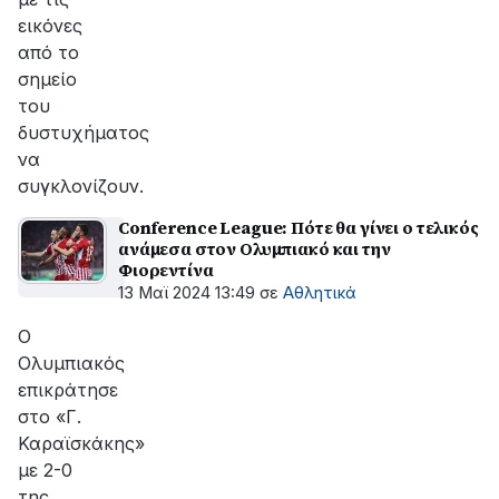
εικόνες
από το
σημείο
του
δυστυχήματος
να
συγκλονίζουν.
Conference League: Πότε θα γίνει ο τελικός
ανάμεσα στον Ολυμπιακό και την
Φιορεντίνα
13 Μαϊ 2024 13:49
σε
Αθλητικά
Ο
Ολυμπιακός
επικράτησε
στο «Γ.
Καραϊσκάκης»
με 2-0
της