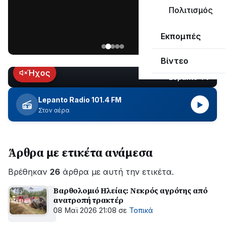
μεγάλο
Πολιτισμός
μέρος
Χωρίς
στο
Εκπομπές
ηλεκτροδότηση
Λυγιά
οι
Ναυπάκτου
Βίντεο
περιοχές
εδώ
Ήχος
Lepanto TV
LIVE
και
περίπου
Lepanto Radio 101.4 FM
▶
δύο
Στον αέρα
ώρες
–
Σε
Άρθρα με ετικέτα ανάμεσα
εξέλιξη
οι
Βρέθηκαν
εργασίες
26
άρθρα με αυτή την ετικέτα.
του
Βαρθολομιό Ηλείας: Νεκρός αγρότης από
ΔΕΔΔΗΕ
ανατροπή τρακτέρ
για
08 Μαϊ 2026 21:08
σε
Τοπικά
την