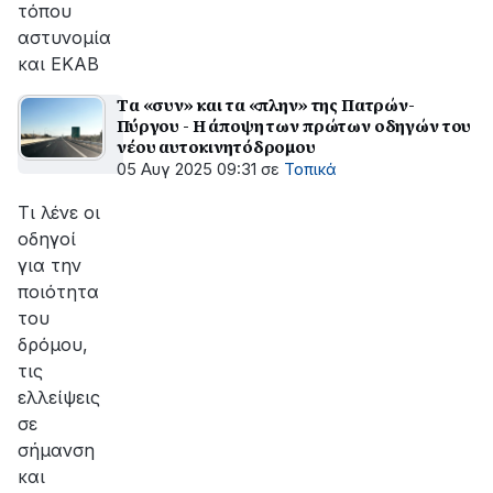
τόπου
αστυνομία
και ΕΚΑΒ
Tα «συν» και τα «πλην» της Πατρών-
Πύργου - Η άποψη των πρώτων οδηγών του
νέου αυτοκινητόδρομου
05 Αυγ 2025 09:31
σε
Τοπικά
Τι λένε οι
οδηγοί
για την
ποιότητα
του
δρόμου,
τις
ελλείψεις
σε
σήμανση
και