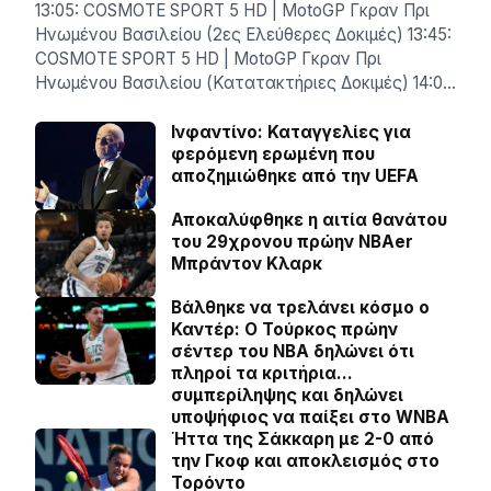
13:05: COSMOTE SPORT 5 HD | MotoGP Γκραν Πρι
Ηνωμένου Βασιλείου (2ες Ελεύθερες Δοκιμές) 13:45:
COSMOTE SPORT 5 HD | MotoGP Γκραν Πρι
Ηνωμένου Βασιλείου (Κατατακτήριες Δοκιμές) 14:0…
Ινφαντίνο: Καταγγελίες για
φερόμενη ερωμένη που
αποζημιώθηκε από την UEFA
Αποκαλύφθηκε η αιτία θανάτου
του 29χρονου πρώην NBAer
Μπράντον Κλαρκ
Βάλθηκε να τρελάνει κόσμο ο
Καντέρ: Ο Τούρκος πρώην
σέντερ του NBA δηλώνει ότι
πληροί τα κριτήρια…
συμπερίληψης και δηλώνει
υποψήφιος να παίξει στο WNBA
Ήττα της Σάκκαρη με 2-0 από
την Γκοφ και αποκλεισμός στο
Τορόντο