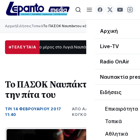
Αρχική
Ειδήσεις
Τοπικά
Το ΠΑΣΟΚ Ναυπάκτου κόβει την πίτα του
Αρχική
Live-TV
κοτάδι μεγάλο μέρος στο Λυγιά Ναυπάκτου
ΤΕΛΕΥΤΑΙΑ
12:08
Σε τροχιά υλοποίησης η 
Radio OnAir
Ναυπακτία pre
Το ΠΑΣΟΚ Ναυπάκτου κόβει
την πίτα του
Ειδήσεις
Επικαιρότητα
ΤΡΊ 14 ΦΕΒΡΟΥΑΡΊΟΥ 2017
ΑΠΌ ΑΛΈΞΑΝΔΡΟΣ
11:40
ΚΟΓΚΌΛΗΣ
Τοπικά
Αθλητικά