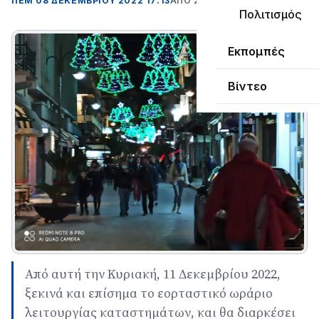
ΠΕΜ 08 ΔΕΚΕΜΒΡΊΟΥ 2022 17:13
ΑΠΌ ΣΟΦΙΑ ΚΑΥΚΟΠΟΥΛΟΥ
Πολιτισμός
Εκπομπές
Βίντεο
Από αυτή την Κυριακή, 11 Δεκεμβρίου 2022,
ξεκινά και επίσημα το εορταστικό ωράριο
λειτουργίας καταστημάτων, και θα διαρκέσει