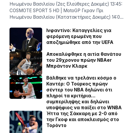
Ηνωμένου Βασιλείου (2ες Ελεύθερες Δοκιμές) 13:45:
COSMOTE SPORT 5 HD | MotoGP Γκραν Πρι
Ηνωμένου Βασιλείου (Κατατακτήριες Δοκιμές) 14:0…
Ινφαντίνο: Καταγγελίες για
φερόμενη ερωμένη που
αποζημιώθηκε από την UEFA
Αποκαλύφθηκε η αιτία θανάτου
του 29χρονου πρώην NBAer
Μπράντον Κλαρκ
Βάλθηκε να τρελάνει κόσμο ο
Καντέρ: Ο Τούρκος πρώην
σέντερ του NBA δηλώνει ότι
πληροί τα κριτήρια…
συμπερίληψης και δηλώνει
υποψήφιος να παίξει στο WNBA
Ήττα της Σάκκαρη με 2-0 από
την Γκοφ και αποκλεισμός στο
Τορόντο