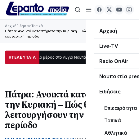
Αρχική
Ειδήσεις
Τοπικά
Αρχική
Πάτρα: Ανοικτά καταστήματα την Κυριακή – Πώς θα λειτουργήσουν την
εορταστική περίοδο
Live-TV
οτάδι μεγάλο μέρος στο Λυγιά Ναυπάκτου
ΤΕΛΕΥΤΑΙΑ
12:08
Σε τροχιά υλοποίησης η Π
Radio OnAir
Ναυπακτία pre
Πάτρα: Ανοικτά καταστήματα
Ειδήσεις
την Κυριακή – Πώς θα
Επικαιρότητα
λειτουργήσουν την εορταστική
Τοπικά
περίοδο
Αθλητικά