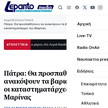
Αρχική
Ειδήσεις
Τοπικά
Αρχική
Πάτρα: Θα προσπαθήσουν να ανακόψουν τα βαριά πρόστιμα οι
καταστηματάρχες της Μαρίνας
Live-TV
κοτάδι μεγάλο μέρος στο Λυγιά Ναυπάκτου
ΤΕΛΕΥΤΑΙΑ
12:08
Σε τροχιά υλοποίησης η 
Radio OnAir
Ναυπακτία pre
Πάτρα: Θα προσπαθήσουν να
Ειδήσεις
ανακόψουν τα βαριά πρόστιμα
Επικαιρότητα
οι καταστηματάρχες της
Τοπικά
Μαρίνας
Αθλητικά