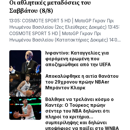
Οι αθλητικές μεταδόσεις του
Σαββάτου (8/8)
13:05: COSMOTE SPORT 5 HD | MotoGP Γκραν Πρι
Ηνωμένου Βασιλείου (2ες Ελεύθερες Δοκιμές) 13:45:
COSMOTE SPORT 5 HD | MotoGP Γκραν Πρι
Ηνωμένου Βασιλείου (Κατατακτήριες Δοκιμές) 14:0…
Ινφαντίνο: Καταγγελίες για
φερόμενη ερωμένη που
αποζημιώθηκε από την UEFA
Αποκαλύφθηκε η αιτία θανάτου
του 29χρονου πρώην NBAer
Μπράντον Κλαρκ
Βάλθηκε να τρελάνει κόσμο ο
Καντέρ: Ο Τούρκος πρώην
σέντερ του NBA δηλώνει ότι
πληροί τα κριτήρια…
συμπερίληψης και δηλώνει
υποψήφιος να παίξει στο WNBA