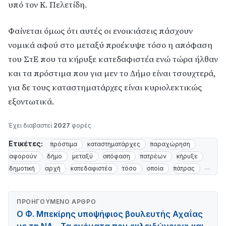
υπό τον Κ. Πελετίδη.
Φαίνεται όμως ότι αυτές οι ενοικιάσεις πάσχουν
νομικά αφού στο μεταξύ προέκυψε τόσο η απόφαση
του ΣτΕ που τα κήρυξε κατεδαφιστέα ενώ τώρα ήλθαν
και τα πρόστιμα που για μεν το Δήμο είναι τσουχτερά,
για δε τους καταστηματάρχες είναι κυριολεκτικώς
εξοντωτικά.
Έχει διαβαστεί
2027
φορές
Ετικέτες:
πρόστιμα
καταστηματάρχες
παραχώρηση
αφορούν
δήμο
μεταξύ
απόφαση
πατρέων
κήρυξε
δημοτική
αρχή
κατεδαφιστέα
τόσο
οποία
πάτρας
ΠΡΟΗΓΟΎΜΕΝΟ ΆΡΘΡΟ
Ο Φ. Μπεκίρης υποψήφιος βουλευτής Αχαΐας