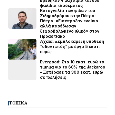
Βρέθηκαν 4 μαχαίρια και δύο
ψαλίδια κλαδέματος
Καταγγελία των φίλων του
Σιδηροδρόμου στην Πάτρα:
Πάτρα: «Εισέπραξαν ενοίκια
αλλά παρέδωσαν
ξεχαρβαλωμένο υλικό» στον
Προαστιακό
Aχαϊα: Ξεμπλοκάρει η υπόθεση
“οδοντωτός” με έργα 5 εκατ.
ευρώ;
Evergood: Στα 10 εκατ. ευρώ το
τίμημα για το 60% της Jackaroo
– Ξεπέρασε τα 300 εκατ. ευρώ
σε πωλήσεις
ΤΟΠΙΚΑ