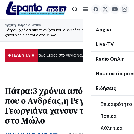
Αρχική
Ειδήσεις
Τοπικά
Αρχική
Πάτρα:3 χρόνια από την νύχτα που ο Ανδρέας,η Ρεγγίνα και η Γεωργιάνα
χανουν τη ζωη τους στο Μώλο
Live-TV
ο σκοτάδι μεγάλο μέρος στο Λυγιά Ναυπάκτου
ΤΕΛΕΥΤΑΙΑ
12:08
Σε τροχιά υλοποίησης
Radio OnAir
Ναυπακτία pre
Πάτρα:3 χρόνια από την νύχτα
Ειδήσεις
που ο Ανδρέας,η Ρεγγίνα και η
Επικαιρότητα
Γεωργιάνα χανουν τη ζωη τους
Τοπικά
στο Μώλο
Αθλητικά