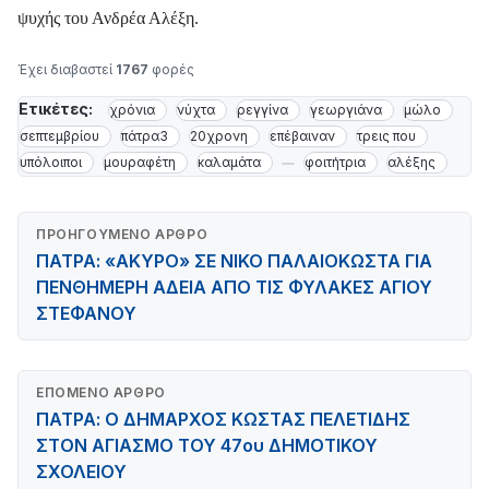
ψυχής του Ανδρέα Αλέξη.
Έχει διαβαστεί
1767
φορές
Ετικέτες:
χρόνια
νύχτα
ρεγγίνα
γεωργιάνα
μώλο
σεπτεμβρίου
πάτρα3
20χρονη
επέβαιναν
τρεις που
υπόλοιποι
μουραφέτη
καλαμάτα
φοιτήτρια
αλέξης
ΠΡΟΗΓΟΎΜΕΝΟ ΆΡΘΡΟ
ΠΑΤΡΑ: «ΑΚΥΡΟ» ΣΕ ΝΙΚΟ ΠΑΛΑΙΟΚΩΣΤΑ ΓΙΑ
ΠΕΝΘΗΜΕΡΗ ΑΔΕΙΑ ΑΠΟ ΤΙΣ ΦΥΛΑΚΕΣ ΑΓΙΟΥ
ΣΤΕΦΑΝΟΥ
ΕΠΌΜΕΝΟ ΆΡΘΡΟ
ΠΑΤΡΑ: Ο ΔΗΜΑΡΧΟΣ ΚΩΣΤΑΣ ΠΕΛΕΤΙΔΗΣ
ΣΤΟΝ ΑΓΙΑΣΜΟ ΤΟΥ 47ου ΔΗΜΟΤΙΚΟΥ
ΣΧΟΛΕΙΟΥ