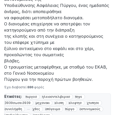
Υποδιεύθυνσης Ασφάλειας Πύργου, ένας ημεδαπός
άνδρας, διότι αποπειράθηκε
να αφαιρέσει μοτοποδήλατο διανομέα.
Ο διανομέας επιχείρησε να αποτρέψει τον
κατηγορούμενο από την διάπραξη
της κλοπής και στη συνέχεια ο κατηγορούμενος
του επέφερε χτύπημα με
ξύλινο αντικείμενο στο κεφάλι και στο χέρι,
προκαλώντας του σωματικές
βλάβες.
Ο τραυματίας μεταφέρθηκε, με σταθμό του ΕΚΑΒ,
στο Γενικό Νοσοκομείου
Πύργου για την παροχή πρώτων βοηθειών.
Έχει διαβαστεί
886
φορές
Ετικέτες:
πυργοσ
ηλειασντελιβερασ
πηγε
3939σωσει3939
μηχανακι
κλοπη
κλεφτησ
χτυπησε
συνελήφθη
χθες
απόγευμα
πύργο
αστυνομικούς