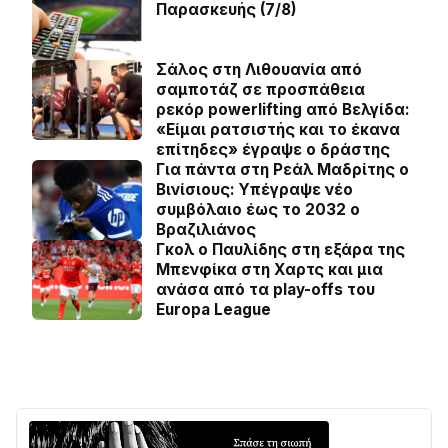
Παρασκευής (7/8)
Σάλος στη Λιθουανία από
σαμποτάζ σε προσπάθεια
ρεκόρ powerlifting από Βελγίδα:
«Είμαι ρατσιστής και το έκανα
επίτηδες» έγραψε ο δράστης
Για πάντα στη Ρεάλ Μαδρίτης ο
Βινίσιους: Yπέγραψε νέο
συμβόλαιο έως το 2032 ο
Βραζιλιάνος
Γκολ ο Παυλίδης στη εξάρα της
Μπενφίκα στη Χαρτς και μια
ανάσα από τα play-offs του
Europa League