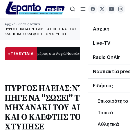
Αρχική
Ειδήσεις
Τοπικά
Αρχική
ΠΥΡΓΟΣ ΗΛΕΙΑΣ:ΝΤΕΛΙΒΕΡΑΣ ΠΗΓΕ ΝΑ ''ΣΩΣΕΙ'' ΤΟ ΜΗΧΑΝΑΚΙ ΤΟΥ ΑΠΟ
ΚΛΟΠΗ ΚΑΙ Ο ΚΛΕΦΤΗΣ ΤΟΝ ΧΤΥΠΗΣΕ
Live-TV
τάδι μεγάλο μέρος στο Λυγιά Ναυπάκτου
ΤΕΛΕΥΤΑΙΑ
12:08
Σε τροχιά υλοποίησης η Πα
Radio OnAir
Ναυπακτία pre
ΠΥΡΓΟΣ ΗΛΕΙΑΣ:ΝΤΕΛΙΒΕΡΑΣ
Ειδήσεις
ΠΗΓΕ ΝΑ ''ΣΩΣΕΙ'' ΤΟ
Επικαιρότητα
ΜΗΧΑΝΑΚΙ ΤΟΥ ΑΠΟ ΚΛΟΠΗ
Τοπικά
ΚΑΙ Ο ΚΛΕΦΤΗΣ ΤΟΝ
ΧΤΥΠΗΣΕ
Αθλητικά