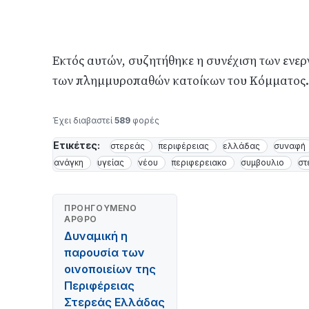
Εκτός αυτών, συζητήθηκε η συνέχιση των ενεργ
των πλημμυροπαθών κατοίκων του Κόμματος.
Έχει διαβαστεί
589
φορές
Ετικέτες:
στερεάς
περιφέρειας
ελλάδας
συναφή
ανάγκη
υγείας
νέου
περιφερειακο
συμβουλιο
στ
ΠΡΟΗΓΟΎΜΕΝΟ
ΆΡΘΡΟ
Δυναμική η
παρουσία των
οινοποιείων της
Περιφέρειας
Στερεάς Ελλάδας