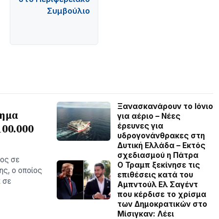
Συμβούλιο
Ξανασκανάρουν το Ιόνιο
χημα
για αέριο – Νέες
έρευνες για
100.000
υδρογονάνθρακες στη
Δυτική Ελλάδα – Εκτός
σχεδιασμού η Πάτρα
ος σε
O Τραμπ ξεκίνησε τις
ς, ο οποίος
επιθέσεις κατά του
 σε
Αμπντούλ Ελ Σαγέντ
που κέρδισε το χρίσμα
των Δημοκρατικών στο
Μίσιγκαν: Λέει