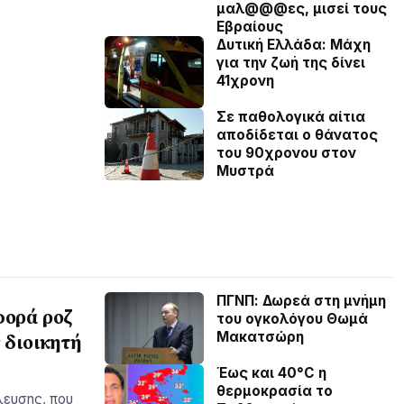
μαλ@@@ες, μισεί τους
Εβραίους
Δυτική Ελλάδα: Μάχη
για την ζωή της δίνει
41χρονη
Σε παθολογικά αίτια
αποδίδεται ο θάνατος
του 90χρονου στον
Μυστρά
ΠΓΝΠ: Δωρεά στη μνήμη
φορά ροζ
του ογκολόγου Θωμά
Μακατσώρη
 διοικητή
Έως και 40°C η
θερμοκρασία το
λευσης, που