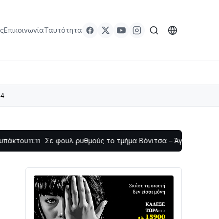
ς
Επικοινωνία
Ταυτότητα
24
Σε φουλ ρυθμούς το τμήμα Βόνιτσα – Άγιος Νικόλαος | Αυτοψί