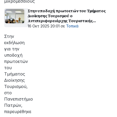
μικρομεσαίους
Στην υποδοχή πρωτοετών του Τμήματος
Διοίκησης Τουρισμού ο
Αντιπεριφερειάρχης Τουριστικής
Ανάπτυξης, Πάνος Σακελλαρόπουλος
16 Οκτ 2025 20:01
σε
Τοπικά
Στην
εκδήλωση
για την
υποδοχή
πρωτοετών
του
Τμήματος
Διοίκησης
Τουρισμού,
στο
Πανεπιστήμιο
Πατρών,
παρευρέθηκε