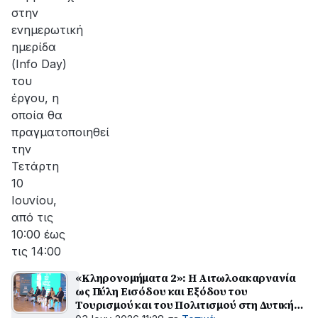
στην
ενημερωτική
ημερίδα
(Info Day)
του
έργου, η
οποία θα
πραγματοποιηθεί
την
Τετάρτη
10
Ιουνίου,
από τις
10:00 έως
τις 14:00
«Κληρονομήματα 2»: Η Αιτωλοακαρνανία
ως Πύλη Εισόδου και Εξόδου του
Τουρισμού και του Πολιτισμού στη Δυτική