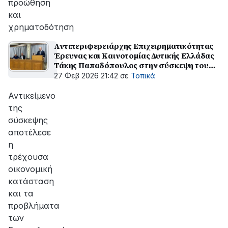
προώθηση
και
χρηματοδότηση
Αντιπεριφερειάρχης Επιχειρηματικότητας
Έρευνας και Καινοτομίας Δυτικής Ελλάδας
Τάκης Παπαδόπουλος στην σύσκεψη του
ΟΕΒΕΣΝΑ: Στηρίζουμε με πράξεις την
27 Φεβ 2026 21:42
σε
Τοπικά
μικρομεσαία και μικρή επιχειρηματικότητα
Αντικείμενο
της
σύσκεψης
αποτέλεσε
η
τρέχουσα
οικονομική
κατάσταση
και τα
προβλήματα
των