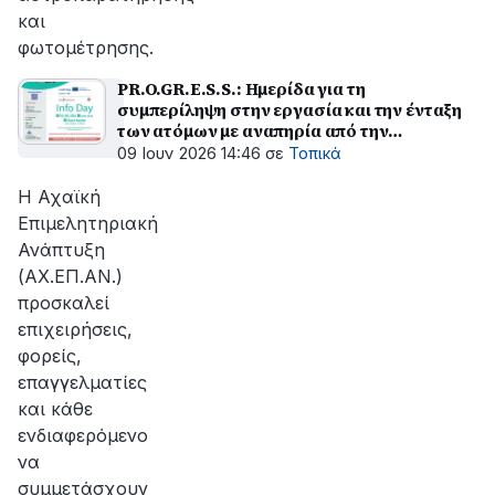
και
φωτομέτρησης.
PR.O.GR.E.S.S.: Ημερίδα για τη
συμπερίληψη στην εργασία και την ένταξη
των ατόμων με αναπηρία από την
ΑΧ.ΕΠ.ΑΝ
09 Ιουν 2026 14:46
σε
Τοπικά
Η Αχαϊκή
Επιμελητηριακή
Ανάπτυξη
(ΑΧ.ΕΠ.ΑΝ.)
προσκαλεί
επιχειρήσεις,
φορείς,
επαγγελματίες
και κάθε
ενδιαφερόμενο
να
συμμετάσχουν