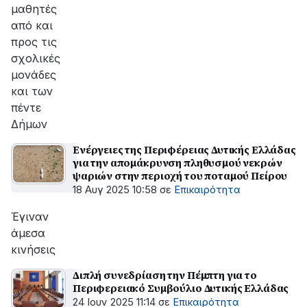
μαθητές
από και
προς τις
σχολικές
μονάδες
και των
πέντε
Δήμων
Ενέργειες της Περιφέρειας Δυτικής Ελλάδας
για την απομάκρυνση πληθυσμού νεκρών
ψαριών στην περιοχή του ποταμού Πείρου
18 Αυγ 2025 10:58
σε
Επικαιρότητα
Έγιναν
άμεσα
κινήσεις
Διπλή συνεδρίαση την Πέμπτη για το
Περιφερειακό Συμβούλιο Δυτικής Ελλάδας
24 Ιουν 2025 11:14
σε
Επικαιρότητα