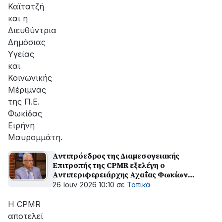
Καϊτατζή
και η
Διευθύντρια
Δημόσιας
Υγείας
και
Κοινωνικής
Μέριμνας
της Π.Ε.
Φωκίδας
Ειρήνη
Μαυρομμάτη.
Αντιπρόεδρος της Διαμεσογειακής
Επιτροπής της CPMR εξελέγη ο
Αντιπεριφερειάρχης Αχαΐας Φωκίων
Ζαΐμης
26 Ιουν 2026 10:10
σε
Τοπικά
Η CPMR
αποτελεί