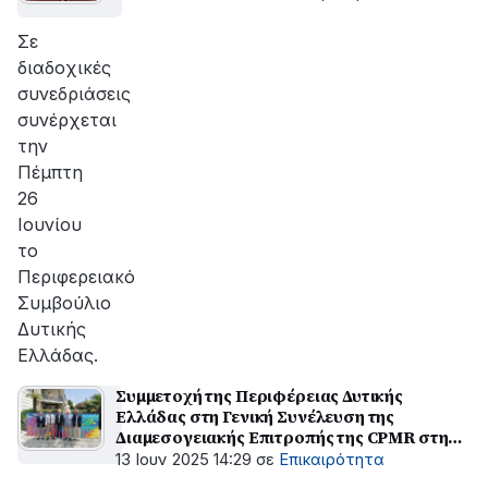
Σε
διαδοχικές
συνεδριάσεις
συνέρχεται
την
Πέμπτη
26
Ιουνίου
το
Περιφερειακό
Συμβούλιο
Δυτικής
Ελλάδας.
Συμμετοχή της Περιφέρειας Δυτικής
Ελλάδας στη Γενική Συνέλευση της
Διαμεσογειακής Επιτροπής της CPMR στη
Νίκαια της Γαλλίας
13 Ιουν 2025 14:29
σε
Επικαιρότητα