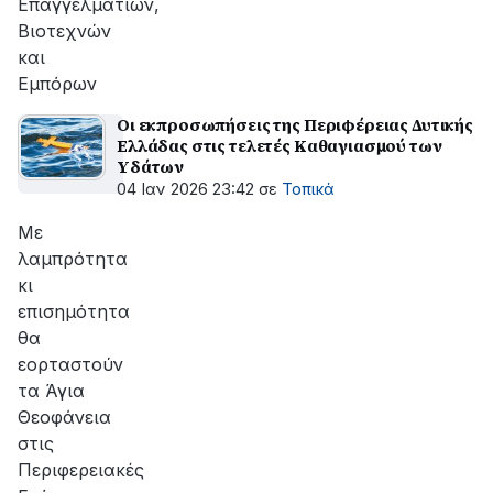
Επαγγελματιών,
Βιοτεχνών
και
Εμπόρων
Οι εκπροσωπήσεις της Περιφέρειας Δυτικής
Ελλάδας στις τελετές Καθαγιασμού των
Yδάτων
04 Ιαν 2026 23:42
σε
Τοπικά
Με
λαμπρότητα
κι
επισημότητα
θα
εορταστούν
τα Άγια
Θεοφάνεια
στις
Περιφερειακές