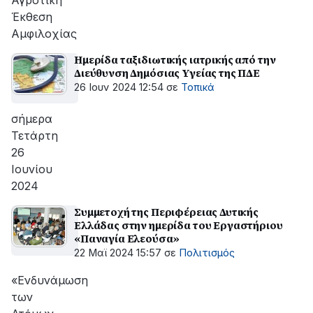
Αγροτική
Έκθεση
Αμφιλοχίας
Ημερίδα ταξιδιωτικής ιατρικής από την
Διεύθυνση Δημόσιας Υγείας της ΠΔΕ
26 Ιουν 2024 12:54
σε
Τοπικά
σήμερα
Τετάρτη
26
Ιουνίου
2024
Συμμετοχή της Περιφέρειας Δυτικής
Ελλάδας στην ημερίδα του Εργαστήριου
«Παναγία Ελεούσα»
22 Μαϊ 2024 15:57
σε
Πολιτισμός
«Ενδυνάμωση
των