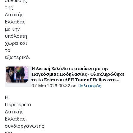
σύνδεσης
της
Δυτικής
Ελλάδας
με την
υπόλοιπη
χώρα και
το
εξωτερικό.
Η Δυτική Ελλάδα στο επίκεντρο της
Παγκόσμιας Ποδηλασίας - Oλοκληρώθηκε
το 1ο Ετάπ του ΔΕΗ Tour of Hellas στο
Αγρίνιο
07 Μαϊ 2026 09:32
σε
Πολιτισμός
Η
Περιφέρεια
Δυτικής
Ελλάδας,
συνδιοργανωτής