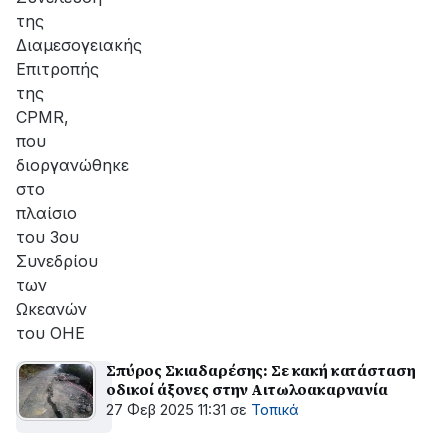
της
Διαμεσογειακής
Επιτροπής
της
CPMR,
που
διοργανώθηκε
στο
πλαίσιο
του 3ου
Συνεδρίου
των
Ωκεανών
του ΟΗΕ
Σπύρος Σκιαδαρέσης: Σε κακή κατάσταση
οδικοί άξονες στην Αιτωλοακαρνανία
27 Φεβ 2025 11:31
σε
Τοπικά