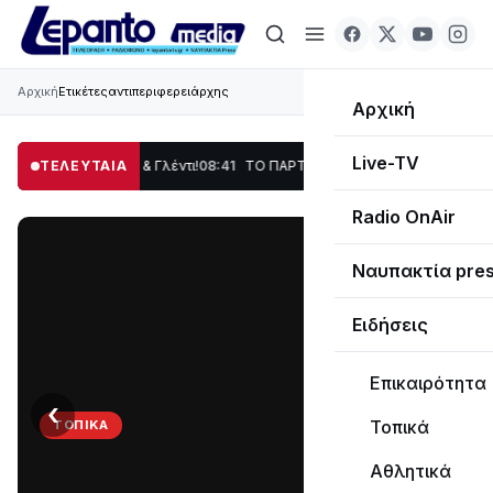
Αρχική
Ετικέτες
αντιπεριφερειάρχης
Αρχική
Live-TV
δοση, Χορός & Γλέντι!
ΤΕΛΕΥΤΑΙΑ
08:41
ΤΟ ΠΑΡΤΥ ΣΥΝΕΧΙΖΕΤΑΙ…
19:47
Στο σκοτάδι 
Radio OnAir
Ναυπακτία pre
Ειδήσεις
Επικαιρότητα
‹
›
Τοπικά
ΤΟΠΙΚΆ
ΤΟ
Αθλητικά
ΠΑΡΤΥ