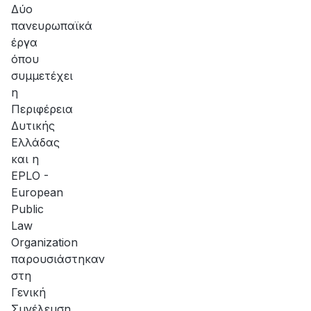
Δύο
πανευρωπαϊκά
έργα
όπου
συμμετέχει
η
Περιφέρεια
Δυτικής
Ελλάδας
και η
EPLO -
European
Public
Law
Organization
παρουσιάστηκαν
στη
Γενική
Συνέλευση