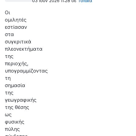
Ελλάδα
03 Ιουν 2026 11:28
σε
Τοπικά
Οι
ομιλητές
εστίασαν
στα
συγκριτικά
πλεονεκτήματα
της
περιοχής,
υπογραμμίζοντας
τη
σημασία
της
γεωγραφικής
της θέσης
ως
φυσικής
πύλης