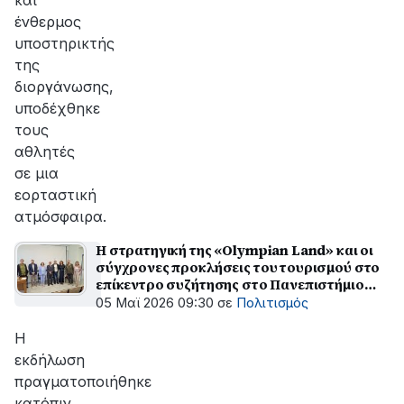
και
ένθερμος
υποστηρικτής
της
διοργάνωσης,
υποδέχθηκε
τους
αθλητές
σε μια
εορταστική
ατμόσφαιρα.
Η στρατηγική της «Olympian Land» και οι
σύγχρονες προκλήσεις του τουρισμού στο
επίκεντρο συζήτησης στο Πανεπιστήμιο
Πατρών
05 Μαϊ 2026 09:30
σε
Πολιτισμός
Η
εκδήλωση
πραγματοποιήθηκε
κατόπιν