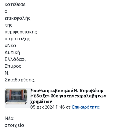
κατέθεσε
ο
επικεφαλής
της
περιφερειακής
παράταξης
«Νέα
Δυτική
Ελλάδα»,
Σπύρος
Ν.
Σκιαδαρέσης.
Υπόθεση εκβιασμού Ν. Κοροβέση:
«Έδειξε» δύο για την παραλαβή των
χρημάτων
05 Δεκ 2024 11:46
σε
Επικαιρότητα
Νέα
στοιχεία