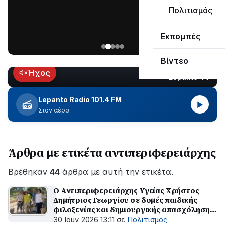
ΣΥΝΕΧΙΖΕΤΑΙ…
Πολιτισμός
Νέα
Εκπομπές
ανάρτηση
του
Βίντεο
Ανδρέα
Κωτσανά
Ήχος
Lepanto TV
LIVE
για
τα
Lepanto Radio 101.4 FM
▶
μεγάλα
Στον αέρα
έργα
του
Δήμου
Άρθρα με ετικέτα αντιπεριφερειάρχης
Βρέθηκαν
44
άρθρα με αυτή την ετικέτα.
Ο Αντιπεριφερειάρχης Υγείας Χρήστος -
Δημήτριος Γεωργίου σε δομές παιδικής
φιλοξενίας και δημιουργικής απασχόλησης
της Π.Ε. Φωκίδας
30 Ιουν 2026 13:11
σε
Πολιτισμός