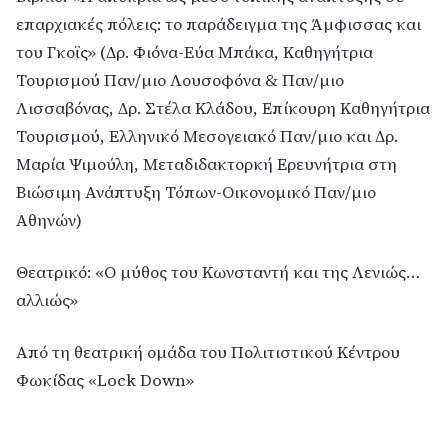
επαρχιακές πόλεις: το παράδειγμα της Άμφισσας και
του Γκοϊς» (Δρ. Φιόνα-Εύα Μπάκα, Καθηγήτρια
Τουρισμού Παν/μιο Λουσοφόνα & Παν/μιο
Λισσαβόνας, Δρ. Στέλα Κλάδου, Επίκουρη Καθηγήτρια
Τουρισμού, Ελληνικό Μεσογειακό Παν/μιο και Δρ.
Μαρία Ψιμούλη, Μεταδιδακτορκή Ερευνήτρια στη
Βιώσιμη Ανάπτυξη Τόπων-Οικονομικό Παν/μιο
Αθηνών)
Θεατρικό: «Ο μύθος του Κωνσταντή και της Λενιώς…
αλλιώς»
Από τη θεατρική ομάδα του Πολιτιστικού Κέντρου
Φωκίδας «Lock Down»