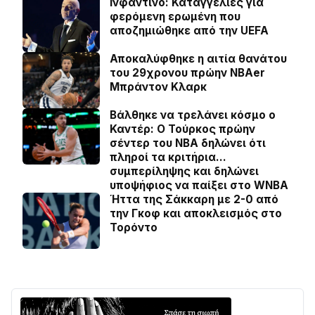
Ινφαντίνο: Καταγγελίες για
φερόμενη ερωμένη που
αποζημιώθηκε από την UEFA
Αποκαλύφθηκε η αιτία θανάτου
του 29χρονου πρώην NBAer
Μπράντον Κλαρκ
Βάλθηκε να τρελάνει κόσμο ο
Καντέρ: Ο Τούρκος πρώην
σέντερ του NBA δηλώνει ότι
πληροί τα κριτήρια…
συμπερίληψης και δηλώνει
υποψήφιος να παίξει στο WNBA
Ήττα της Σάκκαρη με 2-0 από
την Γκοφ και αποκλεισμός στο
Τορόντο