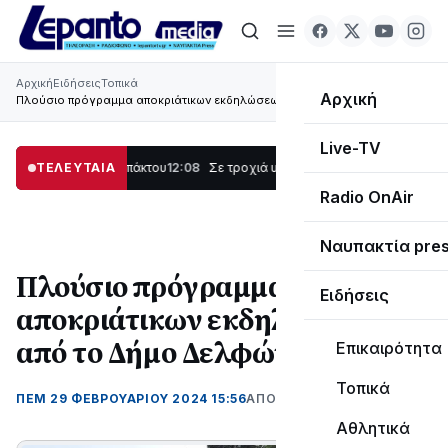
Αρχική
Ειδήσεις
Τοπικά
Αρχική
Πλούσιο πρόγραμμα αποκριάτικων εκδηλώσεων από το Δήμο Δελφών
Live-TV
 Λυγιά Ναυπάκτου
ΤΕΛΕΥΤΑΙΑ
12:08
Σε τροχιά υλοποίησης η Παράκαμψη του Κέντρου τη
Radio OnAir
Ναυπακτία pre
Πλούσιο πρόγραμμα
Ειδήσεις
αποκριάτικων εκδηλώσεων
από το Δήμο Δελφών
Επικαιρότητα
Τοπικά
ΠΕΜ 29 ΦΕΒΡΟΥΑΡΊΟΥ 2024 15:56
ΑΠΌ ΜΑΝΤΩ ΚΑΠΕΝΤΖΩΝΗ
Αθλητικά