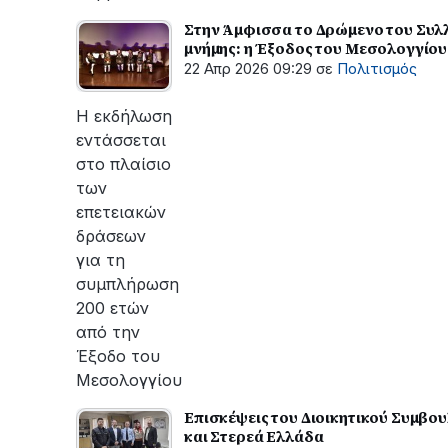
Στην Άμφισσα το Δρώμενο του Συλλ
μνήμης: η Έξοδος του Μεσολογγίου 
22 Απρ 2026 09:29
σε
Πολιτισμός
Η εκδήλωση
εντάσσεται
στο πλαίσιο
των
επετειακών
δράσεων
για τη
συμπλήρωση
200 ετών
από την
Έξοδο του
Μεσολογγίου
Επισκέψεις του Διοικητικού Συμβου
και Στερεά Ελλάδα