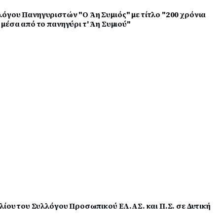
όγου Πανηγυριστών "Ο Άη Συμιός" με τίτλο "200 χρόνια
μέσα από το πανηγύρι τ' Άη Συμιού"
λίου του Συλλόγου Προσωπικού ΕΛ.ΑΣ. και Π.Σ. σε Δυτική