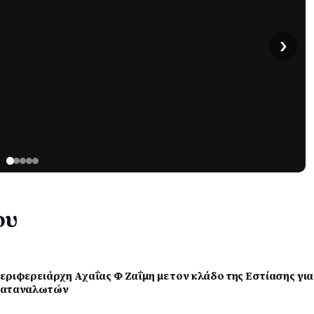
›
ου
εριφερειάρχη Αχαΐας Φ Ζαΐμη με τον κλάδο της Εστίασης για
 καταναλωτών