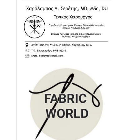
Ενισχύεται η Πολιτική Προστασία στο
Δήμο Αγρινίου με δύο νέα υδροφόρα
οχήματα
02/08 • 18:26
Διαβάστε την «Ναυπακτία» που
κυκλοφορεί
31/07 • 08:16
Δωρίδα για Όλους: «Καμία εκχώρηση
των νερών στην ΕΥΔΑΠ»
28/07 • 21:46
Διαβάστε την «Ναυπακτία» που
κυκλοφορεί
24/07 • 11:31