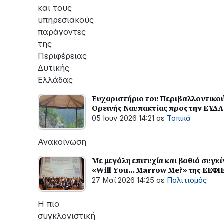
και τους
υπηρεσιακούς
παράγοντες
της
Περιφέρειας
Δυτικής
Ελλάδας
Ευχαριστήριο του Περιβαλλοντικού
Ορεινής Ναυπακτίας προς την ΕΥΔ
05 Ιουν 2026 14:21
σε
Τοπικά
Ανακοίνωση
Με μεγάλη επιτυχία και βαθιά συγ
«Will You… Marrow Me?» της ΕΕΦΙ
27 Μαϊ 2026 14:25
σε
Πολιτισμός
Η πιο
συγκλονιστική