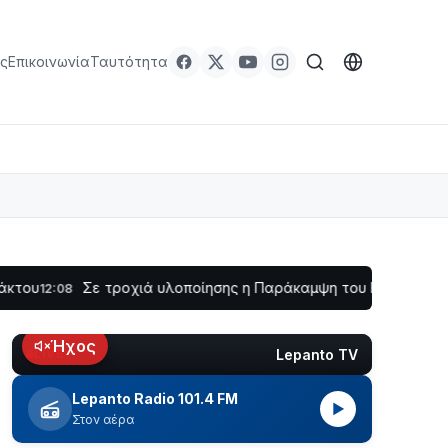
ς
Επικοινωνία
Ταυτότητα
Σε τροχιά υλοποίησης η Παράκαμψη του Κέντρου της Ναυπάκ
Ήχος
Lepanto TV
LIVE
Lepanto Radio 101.4 FM
▶
Στον αέρα