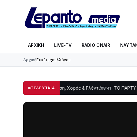
ΑΡΧΙΚΉ
LIVE-TV
RADIO ONAIR
ΝΑΥΠΑΚ
Αρχική
Ετικέτες
συλλόγου
Δωρίδας: Παράδοση, Χορός & Γλέντι!
ΤΟ ΠΑΡΤΥ ΣΥΝΕΧΙΖΕ
ΤΕΛΕΥΤΑΙΑ
08:41