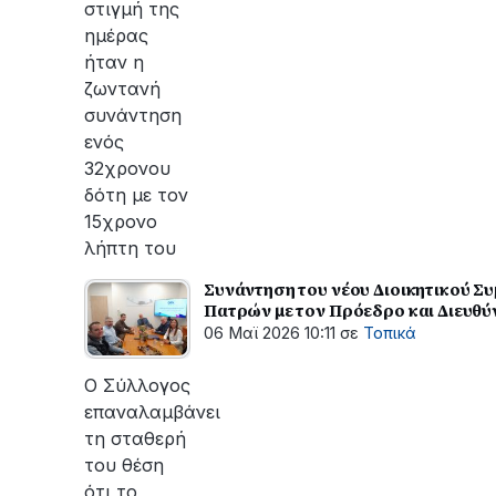
στιγμή της
ημέρας
ήταν η
ζωντανή
συνάντηση
ενός
32χρονου
δότη με τον
15χρονο
λήπτη του
Συνάντηση του νέου Διοικητικού 
Πατρών με τον Πρόεδρο και Διευθ
06 Μαϊ 2026 10:11
σε
Τοπικά
Ο Σύλλογος
επαναλαμβάνει
τη σταθερή
του θέση
ότι το