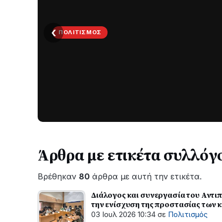
ΤΟΠΙΚΆ
‹
ΤΟ
ΠΑΡΤΥ
ΣΥΝΕΧΙΖΕΤΑΙ…
Νέα
ανάρτηση
του
Ανδρέα
Κωτσανά
για
Άρθρα με ετικέτα συλλόγ
τα
μεγάλα
Βρέθηκαν
80
άρθρα με αυτή την ετικέτα.
έργα
του
Διάλογος και συνεργασία του Αντιπ
Δήμου
την ενίσχυση της προστασίας των
03 Ιουλ 2026 10:34
σε
Πολιτισμός