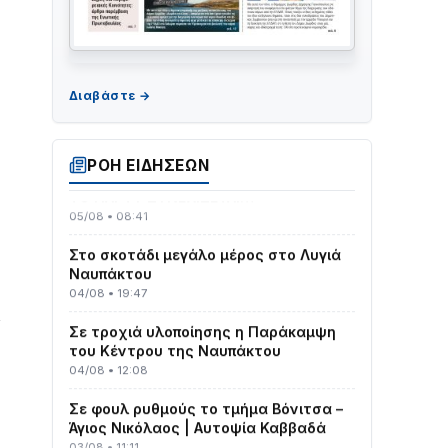
Γιορτή της Τράτας 2026 | Ερατεινή
Δωρίδας: Παράδοση, Χορός & Γλέντι!
08/08 • 12:01
ΡΟΗ ΕΙΔΗΣΕΩΝ
ΤΟ ΠΑΡΤΥ ΣΥΝΕΧΙΖΕΤΑΙ…
05/08 • 08:41
Στο σκοτάδι μεγάλο μέρος στο Λυγιά
Ναυπάκτου
04/08 • 19:47
Σε τροχιά υλοποίησης η Παράκαμψη
ς
του Κέντρου της Ναυπάκτου
04/08 • 12:08
Σε φουλ ρυθμούς το τμήμα Βόνιτσα –
Άγιος Νικόλαος | Αυτοψία Καββαδά
03/08 • 11:11