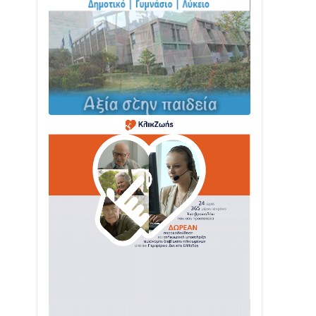
Δωρίδας: Παράδοση, Χορός & Γλέντι!
08/08 • 12:01
ΤΟ ΠΑΡΤΥ ΣΥΝΕΧΙΖΕΤΑΙ…
05/08 • 08:41
Στο σκοτάδι μεγάλο μέρος στο Λυγιά
Ναυπάκτου
04/08 • 19:47
Σε τροχιά υλοποίησης η Παράκαμψη
του Κέντρου της Ναυπάκτου
04/08 • 12:08
Σε φουλ ρυθμούς το τμήμα Βόνιτσα –
Άγιος Νικόλαος | Αυτοψία Καββαδά
03/08 • 11:11
Με Αρχιερατική Λαμπρότητα η
Πανήγυρη της Μεταμορφώσεως του
Σωτήρος στο Γολέμι
03/08 • 07:45