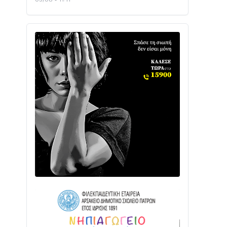
Με Αρχιερατική Λαμπρότητα η
Πανήγυρη της Μεταμορφώσεως του
Σωτήρος στο Γολέμι
03/08 • 07:45
Ενισχύεται η Πολιτική Προστασία στο
Δήμο Αγρινίου με δύο νέα υδροφόρα
οχήματα
02/08 • 18:26
Διαβάστε την «Ναυπακτία» που
κυκλοφορεί
31/07 • 08:16
Δωρίδα για Όλους: «Καμία εκχώρηση
των νερών στην ΕΥΔΑΠ»
28/07 • 21:46
Διαβάστε την «Ναυπακτία» που
κυκλοφορεί
24/07 • 11:31
Γιορτή της Τράτας 2026 | Ερατεινή