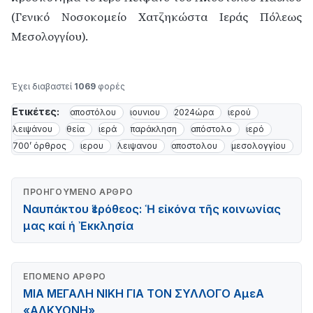
(Γενικό Νοσοκομείο Χατζηκώστα Ιεράς Πόλεως
Μεσολογγίου).
Έχει διαβαστεί
1069
φορές
Ετικέτες:
αποστόλου
ιουνιου
2024ώρα
ιερού
λειψάνου
θεία
ιερά
παράκληση
απόστολο
ιερό
700’ όρθρος
ιερου
λειψανου
αποστολου
μεσολογγίου
ΠΡΟΗΓΟΎΜΕΝΟ ΆΡΘΡΟ
Ναυπάκτου Ἱερόθεος: Ἡ εἰκόνα τῆς κοινωνίας
μας καί ἡ Ἐκκλησία
ΕΠΌΜΕΝΟ ΆΡΘΡΟ
ΜΙΑ ΜΕΓΑΛΗ ΝΙΚΗ ΓΙΑ ΤΟΝ ΣΥΛΛΟΓΟ ΑμεΑ
«ΑΛΚΥΟΝΗ»